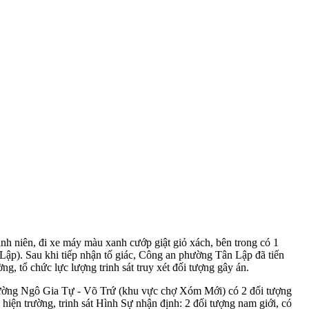
h niên, đi xe máy màu xanh cướp giật giỏ xách, bên trong có 1
p). Sau khi tiếp nhận tố giác, Công an phường Tân Lập đã tiến
, tổ chức lực lượng trinh sát truy xét đối tượng gây án.
ư đường Ngô Gia Tự - Võ Trứ (khu vực chợ Xóm Mới) có 2 đối tượng
hiện trường, trinh sát Hình Sự nhận định: 2 đối tượng nam giới, có