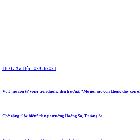
HOT: Xã Hội : 07/03/2023
Vụ 3 mẹ con tử vong trên đường đến trường: “Mẹ gọi sao con không dậy con ơ
Chở nặng “lộc biển” từ ngư trường Hoàng Sa, Trường Sa