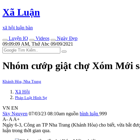
Xã Luận
xã hội luận bàn
Luyện IQ
Videos
Ngày Đẹp
09:09:09 AM, Thứ Abc 09/09/2021
Nhóm cướp giật chợ Xóm Mới s
Khánh Hòa, Nha Trang
Xã Hội
Pháp Luật Hình Sự
VN
EN
Sky Nguyen
07/03/23 08:10am
nguồn
bình luận
999
A-
A
A+
Ngày 6-3, Công an TP Nha Trang (Khánh Hòa) cho biết, vừa bắt đượ
luận trong thời gian qua.