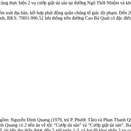
 cùng thực hiện 2 vụ cướp giật tài sản tại đường Ngô Thời Nhiệm và kh
 kiểm soát địa bàn, kết hợp phát động quần chúng tố giác tội phạm. Đến
xanh, BKS: 79H1-996.52 lưu thông trên đường Cao Bá Quát có đặc điểm 
n, gồm: Nguyễn Đình Quang (1979, trú P. Phước Tân) và Phan Thanh Qu
uang có 2 tiền án về tội: “Cướp tài sản” và “Cướp giật tài sản”. Ba
ứ, tài liệu thu thập được đến 5 giờ ngày 1-3, cả hai đã khai nhận 2 vụ cư