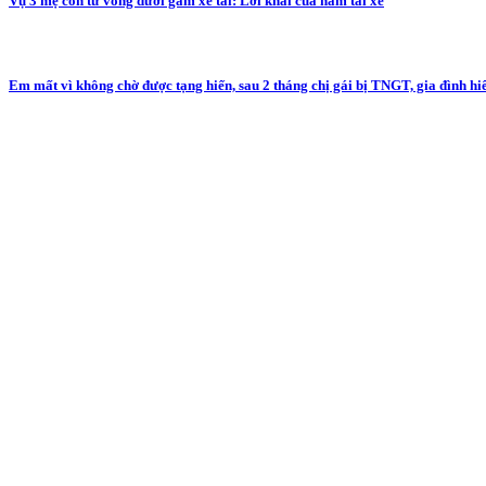
Vụ 3 mẹ con tử vong dưới gầm xe tải: Lời khai của nam tài xế
Em mất vì không chờ được tạng hiến, sau 2 tháng chị gái bị TNGT, gia đình hiế