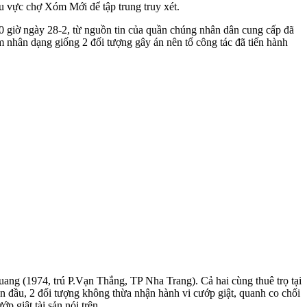
u vực chợ Xóm Mới để tập trung truy xét.
 20 giờ ngày 28-2, từ nguồn tin của quần chúng nhân dân cung cấp đã
nhân dạng giống 2 đối tượng gây án nên tổ công tác đã tiến hành
ang (1974, trú P.Vạn Thắng, TP Nha Trang). Cả hai cùng thuê trọ tại
n đầu, 2 đối tượng không thừa nhận hành vi cướp giật, quanh co chối
ớp giật tài sản nói trên.