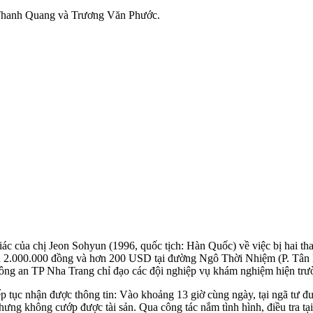
n Thanh Quang và Trương Văn Phước.
 của chị Jeon Sohyun (1996, quốc tịch: Hàn Quốc) về việc bị hai than
 2.000.000 đồng và hơn 200 USD tại đường Ngô Thời Nhiệm (P. Tân Lậ
ông an TP Nha Trang chỉ đạo các đội nghiệp vụ khám nghiệm hiện trường
iếp tục nhận được thông tin: Vào khoảng 13 giờ cùng ngày, tại ngã t
ưng không cướp được tài sản. Qua công tác nắm tình hình, điều tra tại 