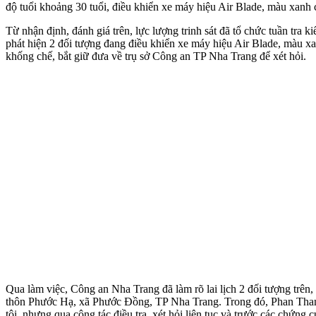
độ tuổi khoảng 30 tuổi, điều khiển xe máy hiệu Air Blade, màu xanh
Từ nhận định, đánh giá trên, lực lượng trinh sát đã tổ chức tuần tra
phát hiện 2 đối tượng đang điều khiển xe máy hiệu Air Blade, màu 
khống chế, bắt giữ đưa về trụ sở Công an TP Nha Trang để xét hỏi.
Qua làm việc, Công an Nha Trang đã làm rõ lai lịch 2 đối tượng trê
thôn Phước Hạ, xã Phước Đồng, TP Nha Trang. Trong đó, Phan Thanh Q
tội, nhưng qua công tác điều tra, xét hỏi liên tục và trước các chứng c