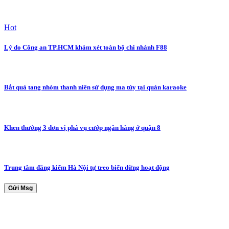
Hot
Lý do Công an TP.HCM khám xét toàn bộ chi nhánh F88
Bắt quả tang nhóm thanh niên sử dụng ma túy tại quán karaoke
Khen thưởng 3 đơn vị phá vụ cướp ngân hàng ở quận 8
Trung tâm đăng kiểm Hà Nội tự treo biển dừng hoạt động
Gửi Msg