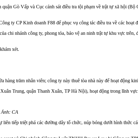
quận Gò Vấp và Cục cảnh sát điều tra tội phạm về trật tự xã hội (Bộ
ông ty CP Kinh doanh F88 để phục vụ công tác điều tra về các hoạt độ
a chi nhánh công ty, phong tỏa, bảo vệ an ninh trật tự khu vực trên, đ
 khám xét.
chứa hàng trăm nhân viên; công ty này thuê tòa nhà này để hoạt động k
Xuân Trung, quận Thanh Xuân, TP Hà Nội), hoạt động trong lĩnh vực c
. Ảnh: CA
n tiếp triệt phá các đường dây tổ chức, núp bóng dưới hình thức các c