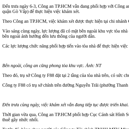
Đến trưa ngày 6-3, Công an TP.HCM vẫn đang phối hợp với Công an 
quận Gò Vấp) để thực hiện việc khám xét.
Theo Công an TP.HCM, việc khám xét được thực hiện tại chi nhánh C
Vào sáng cùng ngày, lực lượng đã có mặt bên ngoài khu vực tòa nhà củ
bên ngoài ảnh hưởng đến lưu thông của người dân.
Các lực lượng chức năng phối hợp tiến vào tòa nhà để thực hiện việc
Bên ngoài, công an cũng phong tỏa khu vực. Ảnh: NT
Theo đó, trụ sở Công ty F88 đặt tại 2 tầng của tòa nhà trên, có sức 
Công ty F88 có trụ sở chính trên đường Nguyễn Trãi (phường Thanh 
Đến trưa cùng ngày, việc khám xét vẫn đang tiếp tục được triển khai
Thời gian vừa qua, Công an TP.HCM phối hợp Cục Cảnh sát Hình Sự liê
thuê gây nhức nhối.