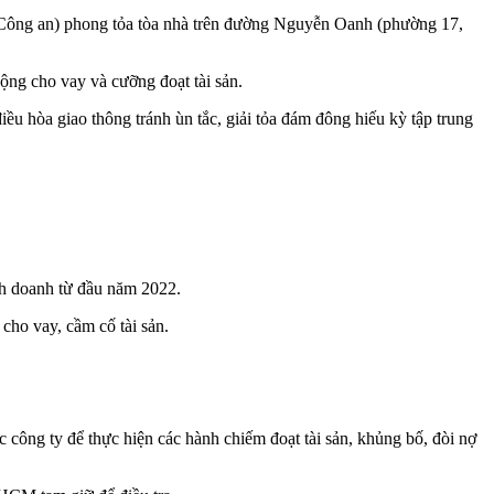
 Công an) phong tỏa tòa nhà trên đường Nguyễn Oanh (phường 17,
ng cho vay và cưỡng đoạt tài sản.
iều hòa giao thông tránh ùn tắc, giải tỏa đám đông hiếu kỳ tập trung
inh doanh từ đầu năm 2022.
ho vay, cầm cố tài sản.
ông ty để thực hiện các hành chiếm đoạt tài sản, khủ‌ng b‌ố, đòi nợ