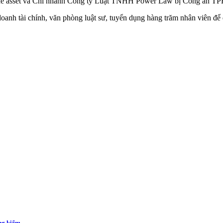
 as‌set và Chi nhánh Công ty Luật TNHH Power Law bị Công an TPH
nh tài chính, văn phòng luật sư, tuyển dụng hàng trăm nhân viên để đò
ăng kiểm