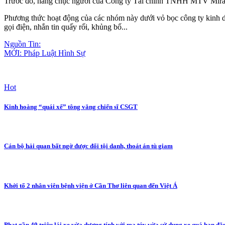
Trước đó, hàng chục người của Công ty Tài chính TNHH MTV Mirae
Phương thức hoạt động của các nhóm này dưới vỏ bọc công ty kinh doa
gọi điện, nhắn tin quấ‌ּy rố‌ּi, khủ‌ng b‌ố...
Nguồn Tin:
MỚI: Pháp Luật Hình Sự
Hot
Kinh hoàng “quái xế” tông văng chiến sĩ CSGT
Cán bộ hải quan bất ngờ được đổi tội danh, thoát án tù giam
Khởi tố 2 nhân viên bệnh viện ở Cần Thơ liên quan đến Việt Á
Phạt gần 40 triệu lái xe vừa dương tính với ma túy vừa sử dụng xe quá hạn đ