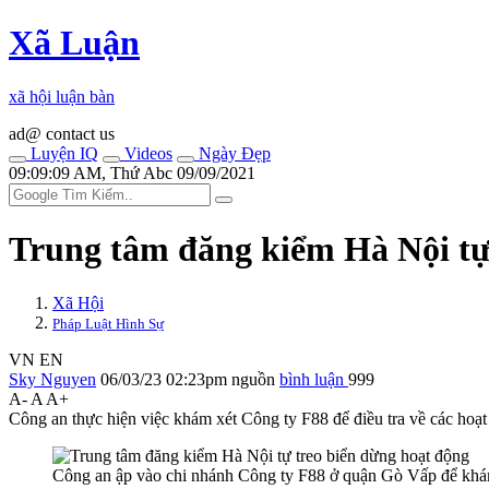
Xã Luận
xã hội luận bàn
ad@ contact us
Luyện IQ
Videos
Ngày Đẹp
09:09:09 AM, Thứ Abc 09/09/2021
Trung tâm đăng kiểm Hà Nội tự
Xã Hội
Pháp Luật Hình Sự
VN
EN
Sky Nguyen
06/03/23 02:23pm
nguồn
bình luận
999
A-
A
A+
Công an thực hiện việc khám xét Công ty F88 để điều tra về các hoạt
Công an ập vào chi nhánh Công ty F88 ở quận Gò Vấp để khá