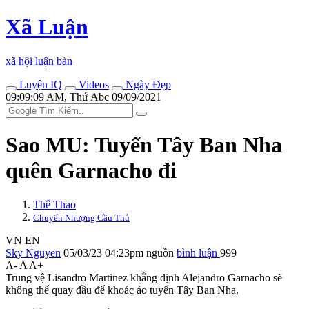
Xã Luận
xã hội luận bàn
Luyện IQ
Videos
Ngày Đẹp
09:09:09 AM, Thứ Abc 09/09/2021
Sao MU: Tuyển Tây Ban Nha
quên Garnacho đi
Thể Thao
Chuyển Nhượng Cầu Thủ
VN
EN
Sky Nguyen
05/03/23 04:23pm
nguồn
bình luận
999
A-
A
A+
Trung vệ Lisandro Martinez khẳng định Alejandro Garnacho sẽ
không thể quay đầu để khoác áo tuyển Tây Ban Nha.