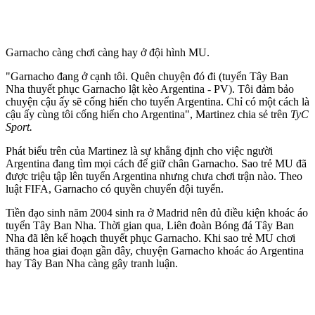
Garnacho càng chơi càng hay ở đội hình MU.
"Garnacho đang ở cạnh tôi. Quên chuyện đó đi (tuyển Tây Ban
Nha thuyết phục Garnacho lật kèo Argentina - PV). Tôi đảm bảo
chuyện cậu ấy sẽ cống hiến cho tuyển Argentina. Chỉ có một cách là
cậu ấy cùng tôi cống hiến cho Argentina", Martinez chia sẻ trên
TyC
Sport.
Phát biểu trên của Martinez là sự khẳng định cho việc người
Argentina đang tìm mọi cách để giữ chân Garnacho. Sao trẻ MU đã
được triệu tập lên tuyển Argentina nhưng chưa chơi trận nào. Theo
luật FIFA, Garnacho có quyền chuyển đội tuyển.
Tiền đạo sinh năm 2004 sinh ra ở Madrid nên đủ điều kiện khoác áo
tuyển Tây Ban Nha. Thời gian qua, Liên đoàn Bóng đá Tây Ban
Nha đã lên kế hoạch thuyết phục Garnacho. Khi sao trẻ MU chơi
thăng hoa giai đoạn gần đây, chuyện Garnacho khoác áo Argentina
hay Tây Ban Nha càng gây tranh luận.