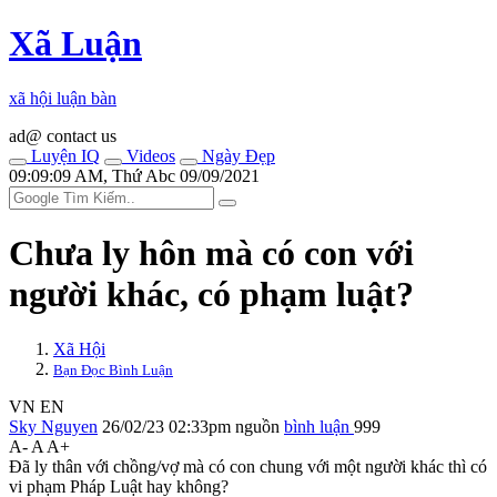
Xã Luận
xã hội luận bàn
ad@ contact us
Luyện IQ
Videos
Ngày Đẹp
09:09:09 AM, Thứ Abc 09/09/2021
Chưa ly hôn mà có con với
người khác, có phạm luật?
Xã Hội
Bạn Đọc Bình Luận
VN
EN
Sky Nguyen
26/02/23 02:33pm
nguồn
bình luận
999
A-
A
A+
Đã ly thân với chồng/vợ mà có con chung với một người khác thì có
vi phạm Pháp Luật hay không?