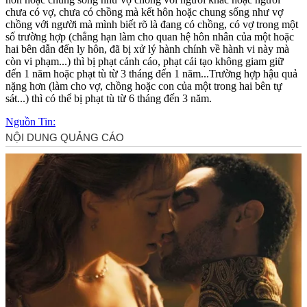
chưa có vợ, chưa có chồng mà kết hôn hoặc chung sống như vợ
chồng với người mà mình biết rõ là đang có chồng, có vợ trong một
số trường hợp (chẳng hạn làm cho quan hệ hôn nhân của một hoặc
hai bên dẫn đến ly hôn, đã bị xử lý hành chính về hành vi này mà
còn vi phạm...) thì bị phạt cảnh cáo, phạt cải tạo không giam giữ
đến 1 năm hoặc phạt tù từ 3 tháng đến 1 năm...Trường hợp hậu quả
nặng hơn (làm cho vợ, chồng hoặc con của một trong hai bên t‌ּự
sá‌ּt...) thì có thể bị phạt tù từ 6 tháng đến 3 năm.
Nguồn Tin: