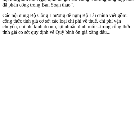
đã phân công trong Ban Soạn thảo”.
Các nội dung Bộ Công Thương đề nghị Bộ Tài chính viết gồm:
công thức tính giá cơ sở; các loại chi phí về thuế, chi phí vận
chuyển, chi phí kinh doanh, lợi nhuận định mức...trong công thức
tính giá cơ sở; quy định về Quỹ bình ổn giá xăng dầu...