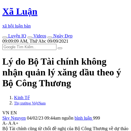
Xã Luận
xã hội luận bàn
Luyện IQ
Videos
Ngày Đẹp
09:09:09 AM, Thứ Abc 09/09/2021
Lý do Bộ Tài chính không
nhận quản lý xăng dầu theo ý
Bộ Công Thương
Kinh Tế
Thị trường ViệtNam
VN
EN
Sky Nguyen
04/02/23 09:44am
nguồn
bình luận
999
A-
A
A+
Bộ Tài chính cũng từ chối đề nghị của Bộ Công Thương về dự thảo