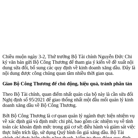
Chiều muộn ngày 3-2, Thứ trưởng Bộ Tài chính Nguyễn Đức Chi
ký văn bản gửi Bộ Công Thương để tham gia ý kiến về đề xuất nội
dung sửa đổi, bổ sung các quy định về kinh doanh xăng dầu. Đây là
nội dung được công chúng quan tâm nhiều thời gian qua.
Giao Bộ Công Thương để chủ động, hiệu quả, tránh phân tán
Theo Bộ Tài chính, quan điểm nhất quán của bộ này là cần sửa đổi
Nghị định số 95/2021 để giao thống nhất một đầu mối quản lý kinh
doanh xăng dầu về Bộ Công Thương.
Bởi Bộ Công Thương là cơ quan quản lý ngành thực hiện nhiệm vụ
về xác định giá và định mức chi phí, bao gồm các nhiệm vụ về tính
toán các khoản định mức trong giá cơ sở; điều hành và giám sát việc
thực hiện trích lập, sử dụng Quỹ bình ổn giá xăng dầu. Bộ Tài
chính chỉ thực hiện chức năng thanh, kiểm tra theo đúng quy định.