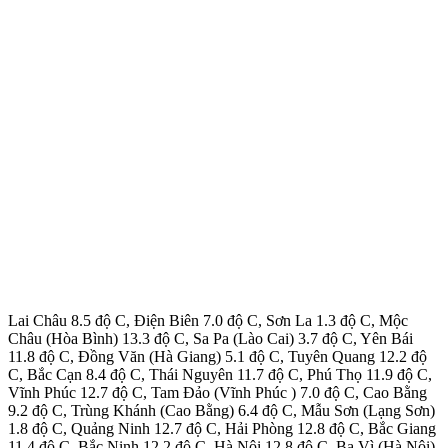
Lai Châu 8.5 độ C, Điện Biên 7.0 độ C, Sơn La 1.3 độ C, Mộc
Châu (Hòa Bình) 13.3 độ C, Sa Pa (Lào Cai) 3.7 độ C, Yên Bái
11.8 độ C, Đồng Văn (Hà Giang) 5.1 độ C, Tuyên Quang 12.2 độ
C, Bắc Cạn 8.4 độ C, Thái Nguyên 11.7 độ C, Phú Thọ 11.9 độ C,
Vĩnh Phúc 12.7 độ C, Tam Đảo (Vĩnh Phúc ) 7.0 độ C, Cao Bằng
9.2 độ C, Trùng Khánh (Cao Bằng) 6.4 độ C, Mẫu Sơn (Lạng Sơn)
1.8 độ C, Quảng Ninh 12.7 độ C, Hải Phòng 12.8 độ C, Bắc Giang
11.4 độ C, Bắc Ninh 12.2 độ C, Hà Nội 12.8 độ C, Ba Vì (Hà Nội)