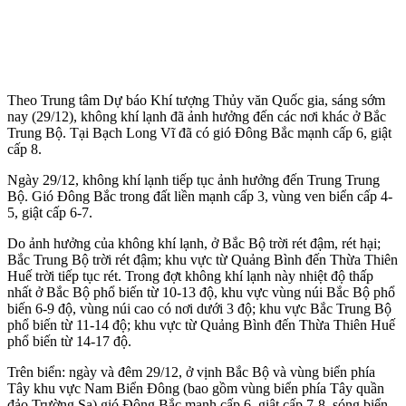
Theo Trung tâm Dự báo Khí tượng Thủy văn Quốc gia, sáng sớm
nay (29/12), không khí lạnh đã ảnh hưởng đến các nơi khác ở Bắc
Trung Bộ. Tại Bạch Long Vĩ đã có gió Đông Bắc mạnh cấp 6, giật
cấp 8.
Ngày 29/12, không khí lạnh tiếp tục ảnh hưởng đến Trung Trung
Bộ. Gió Đông Bắc trong đất liền mạnh cấp 3, vùng ven biển cấp 4-
5, giật cấp 6-7.
Do ảnh hưởng của không khí lạnh, ở Bắc Bộ trời rét đậm, rét hại;
Bắc Trung Bộ trời rét đậm; khu vực từ Quảng Bình đến Thừa Thiên
Huế trời tiếp tục rét. Trong đợt không khí lạnh này nhiệt độ thấp
nhất ở Bắc Bộ phổ biến từ 10-13 độ, khu vực vùng núi Bắc Bộ phổ
biến 6-9 độ, vùng núi cao có nơi dưới 3 độ; khu vực Bắc Trung Bộ
phổ biến từ 11-14 độ; khu vực từ Quảng Bình đến Thừa Thiên Huế
phổ biến từ 14-17 độ.
Trên biển: ngày và đêm 29/12, ở vịnh Bắc Bộ và vùng biển phía
Tây khu vực Nam Biển Đông (bao gồm vùng biển phía Tây quần
đảo Trường Sa) gió Đông Bắc mạnh cấp 6, giật cấp 7-8, sóng biển