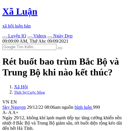
Xã Luận
xã hội luận bàn
Luyện IQ
Videos
Ngày Đẹp
09:09:09 AM, Thứ Abc 09/09/2021
Rét buốt bao trùm Bắc Bộ và
Trung Bộ khi nào kết thúc?
Xã Hội
Thời Sự Cuộc Sống
VN
EN
Sky Nguyen
29/12/22 08:06am
nguồn
bình luận
999
A-
A
A+
Ngày 29/12, không khí lạnh mạnh tiếp tục tăng cường khiến nền
nhiệt ở Bắc Bộ và Trung Bộ giảm sâu, rét buốt diện rộng kéo dài
đến hết Hà Tĩnh.