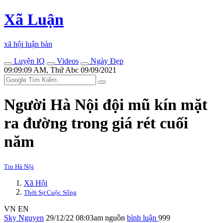
Xã Luận
xã hội luận bàn
Luyện IQ
Videos
Ngày Đẹp
09:09:09 AM, Thứ Abc 09/09/2021
Người Hà Nội đội mũ kín mặt
ra đường trong giá rét cuối
năm
Tin Hà Nội
Xã Hội
Thời Sự Cuộc Sống
VN
EN
Sky Nguyen
29/12/22 08:03am
nguồn
bình luận
999