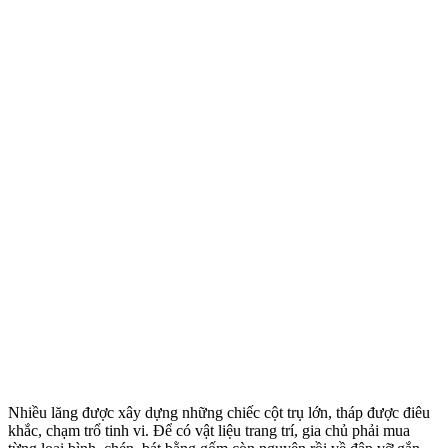
Nhiều lăng được xây dựng những chiếc cột trụ lớn, tháp được điêu
khắc, chạm trổ tinh vi. Để có vật liệu trang trí, gia chủ phải mua