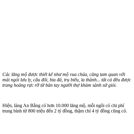
Các lăng mộ được thiết kế như mộ vua chúa, cũng tam quan với
mái ngói lưu ly, câu đối, bia đá, trụ biểu, la thành... tất cả đều được
trang hoàng rực rỡ từ bàn tay người thợ khảm sành sứ giỏi.
Hiện, làng An Bằng có hơn 10.000 lăng mộ, mỗi ngôi có chi phí
trung bình từ 800 triệu đến 2 tỷ đồng, thậm chí 4 tỷ đồng cũng có.