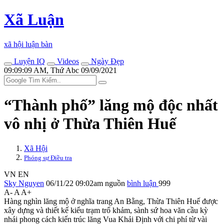
Xã Luận
xã hội luận bàn
Luyện IQ
Videos
Ngày Đẹp
09:09:09 AM, Thứ Abc 09/09/2021
“Thành phố” lăng mộ độc nhất
vô nhị ở Thừa Thiên Huế
Xã Hội
Phóng sự Điều tra
VN
EN
Sky Nguyen
06/11/22 09:02am
nguồn
bình luận
999
A-
A
A+
Hàng nghìn lăng mộ ở nghĩa trang An Bằng, Thừa Thiên Huế được
xây dựng và thiết kế kiểu trạm trổ khảm, sành sứ hoa văn cầu kỳ
nhái phong cách kiến trúc lăng Vua Khải Định với chi phí từ vài