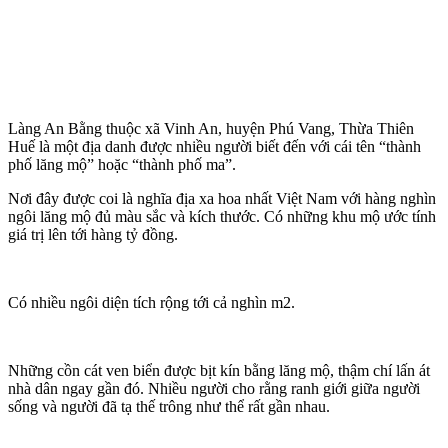
Làng An Bằng thuộc xã Vinh An, huyện Phú Vang, Thừa Thiên
Huế là một địa danh được nhiều người biết đến với cái tên “thành
phố lăng mộ” hoặc “thành phố ma”.
Nơi đây được coi là nghĩa địa xa hoa nhất Việt Nam với hàng nghìn
ngôi lăng mộ đủ màu sắc và kích thước. Có những khu mộ ước tính
giá trị lên tới hàng tỷ đồng.
Có nhiều ngôi diện tích rộng tới cả nghìn m2.
Những cồn cát ven biển được bịt kín bằng lăng mộ, thậm chí lấn át
nhà dân ngay gần đó. Nhiều người cho rằng ranh giới giữa người
sống và người đã tạ thế trông như thể rất gần nhau.