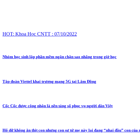
HOT: Khoa Học CNTT : 07/10/2022
Nhóm học sinh lập phần mềm ngăn chặn sao nhãng trong giờ học
Tập đoàn Viettel khai trương mạng 5G tại Lâm Đồng
Cốc Cốc được công nhận là nền tảng số phục vụ người dân Việt
Hổ dữ không ăn thịt con nhưng con sư tử mẹ này lại đang “nhai đầu” con của 