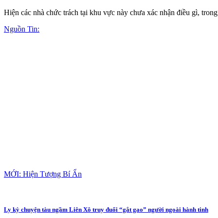
Hiện các nhà chức trách tại khu vực này chưa xác nhận điều gì, trong
Nguồn Tin:
MỚI: Hiện Tượng Bí Ẩn
Ly kỳ chuyện tàu ngầm Liên Xô truy đuổi “gắt gao” người ngoài hành tinh