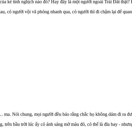
 của kẻ tinh nghịch nào đó? Hay đây là một người ngoài Trái Đất thật? 
u, có người vội vã phóng nhanh qua, có người thì đi chậm lại để quan
… ma. Nói chung, mọi người đều bảo rằng chắc họ không dám đi ra đườ
, trên bầu trời lúc ấy có ánh sáng mờ màu đỏ, có thể là đĩa bay - nhưn