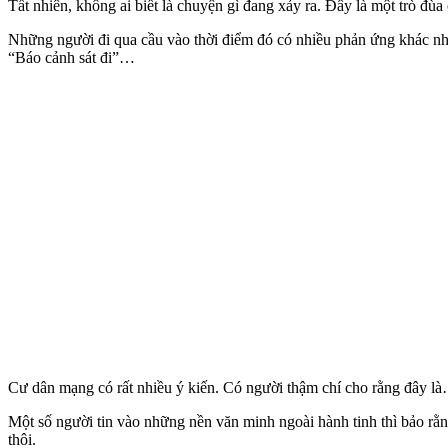
Tất nhiên, không ai biết là chuyện gì đang xảy ra. Đây là một trò đùa
Những người đi qua cầu vào thời điểm đó có nhiều phản ứng khác nha
“Báo cảnh sát đi”…
Cư dân mạng có rất nhiều ý kiến. Có người thậm chí cho rằng đây là
Một số người tin vào những nền văn minh ngoài hành tinh thì bảo rằng
thôi.