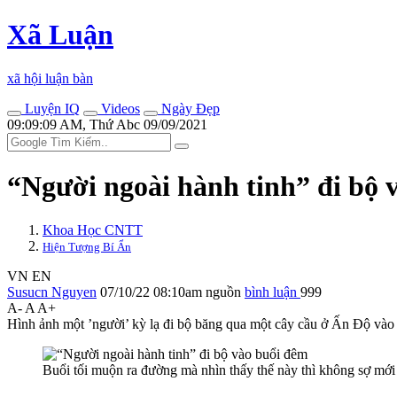
Xã Luận
xã hội luận bàn
Luyện IQ
Videos
Ngày Đẹp
09:09:09 AM, Thứ Abc 09/09/2021
“Người ngoài hành tinh” đi bộ 
Khoa Học CNTT
Hiện Tượng Bí Ẩn
VN
EN
Susucn Nguyen
07/10/22 08:10am
nguồn
bình luận
999
A-
A
A+
Hình ảnh một ’người’ kỳ lạ đi bộ băng qua một cây cầu ở Ấn Độ vào b
Buổi tối muộn ra đường mà nhìn thấy thế này thì không sợ mới 