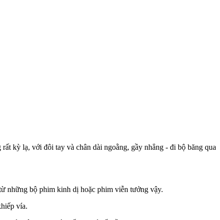
ất kỳ lạ, với đôi tay và chân dài ngoằng, gầy nhẳng - đi bộ băng qua
a từ những bộ phim kinh dị hoặc phim viễn tưởng vậy.
hiếp vía.