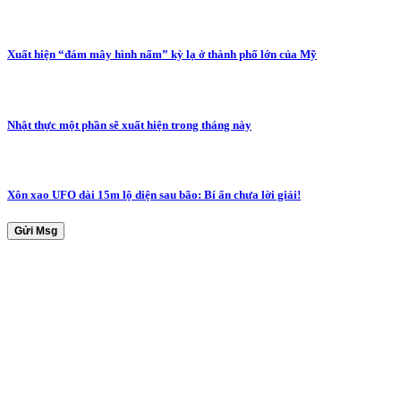
Xuất hiện “đám mây hình nấm” kỳ lạ ở thành phố lớn của Mỹ
Nhật thực một phần sẽ xuất hiện trong tháng này
Xôn xao UFO dài 15m lộ diện sau bão: Bí ẩn chưa lời giải!
Gửi Msg