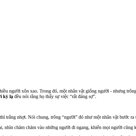
ều người xôn xao. Trong đó, một nhân vật giống người - nhưng trông r
 kỳ lạ
đều nói rằng họ thấy sự việc “rất đáng sợ”.
 thì trắng nhợt. Nói chung, trông “người” đó như một nhân vật bước r
i, nhìn chăm chăm vào những người đi ngang, khiến mọi người cũng k