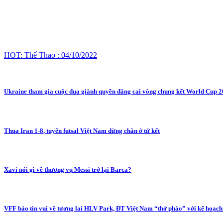
HOT: Thể Thao : 04/10/2022
Ukraine tham gia cuộc đua giành quyền đăng cai vòng chung kết World Cup 
Thua Iran 1-8, tuyển futsal Việt Nam dừng chân ở tứ kết
Xavi nói gì về thương vụ Messi trở lại Barca?
VFF báo tin vui về tương lai HLV Park, ĐT Việt Nam “thở phào” với kế hoạc