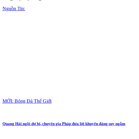
Nguồn Tin:
MỚI: Bóng Đá Thế Giới
Quang Hải ngồi dự bị, chuyên gia Pháp đưa lời khuyên đáng suy ngẫm