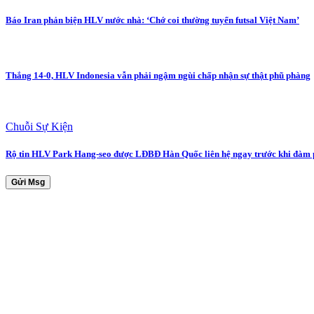
Báo Iran phản biện HLV nước nhà: ‘Chớ coi thường tuyển futsal Việt Nam’
Thắng 14-0, HLV Indonesia vẫn phải ngậm ngùi chấp nhận sự thật phũ phàng
Chuỗi Sự Kiện
Rộ tin HLV Park Hang-seo được LĐBĐ Hàn Quốc liên hệ ngay trước khi đàm 
Gửi Msg