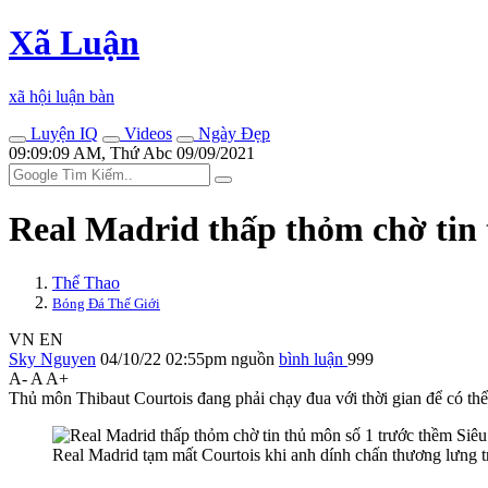
Xã Luận
xã hội luận bàn
Luyện IQ
Videos
Ngày Đẹp
09:09:09 AM, Thứ Abc 09/09/2021
Real Madrid thấp thỏm chờ tin 
Thể Thao
Bóng Đá Thế Giới
VN
EN
Sky Nguyen
04/10/22 02:55pm
nguồn
bình luận
999
A-
A
A+
Thủ môn Thibaut Courtois đang phải chạy đua với thời gian để có thể 
Real Madrid tạm mất Courtois khi anh dính chấn thương lưng t