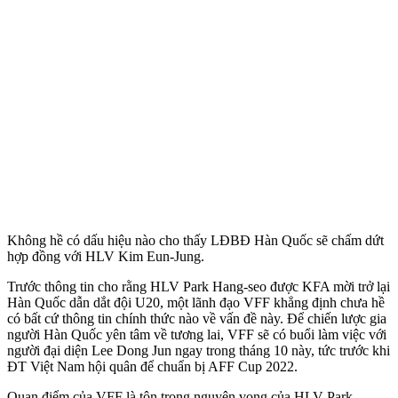
Không hề có dấu hiệu nào cho thấy LĐBĐ Hàn Quốc sẽ chấm dứt
hợp đồng với HLV Kim Eun-Jung.
Trước thông tin cho rằng HLV Park Hang-seo được KFA mời trở lại
Hàn Quốc dẫn dắt đội U20, một lãnh đạo VFF khẳng định chưa hề
có bất cứ thông tin chính thức nào về vấn đề này. Để chiến lược gia
người Hàn Quốc yên tâm về tương lai, VFF sẽ có buổi làm việc với
người đại diện Lee Dong Jun ngay trong tháng 10 này, tức trước khi
ĐT Việt Nam hội quân để chuẩn bị AFF Cup 2022.
Quan điểm của VFF là tôn trọng nguyện vọng của HLV Park