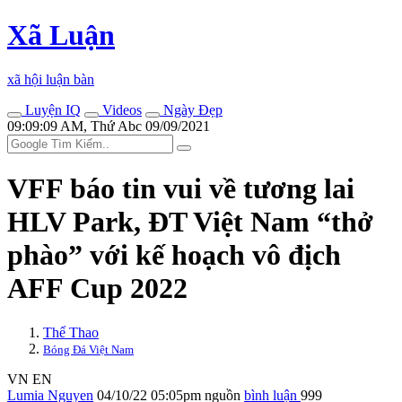
Xã Luận
xã hội luận bàn
Luyện IQ
Videos
Ngày Đẹp
09:09:09 AM, Thứ Abc 09/09/2021
VFF báo tin vui về tương lai
HLV Park, ĐT Việt Nam “thở
phào” với kế hoạch vô địch
AFF Cup 2022
Thể Thao
Bóng Đá Việt Nam
VN
EN
Lumia Nguyen
04/10/22 05:05pm
nguồn
bình luận
999