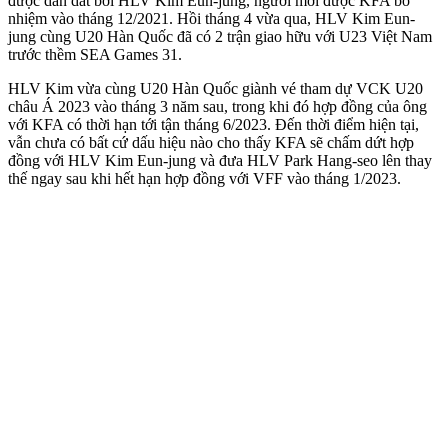
được dẫn dắt bởi HLV Kim Eun-jung, người mới được KFA bổ
nhiệm vào tháng 12/2021. Hồi tháng 4 vừa qua, HLV Kim Eun-
jung cùng U20 Hàn Quốc đã có 2 trận giao hữu với U23 Việt Nam
trước thềm SEA Games 31.
HLV Kim vừa cùng U20 Hàn Quốc giành vé tham dự VCK U20
châu Á 2023 vào tháng 3 năm sau, trong khi đó hợp đồng của ông
với KFA có thời hạn tới tận tháng 6/2023. Đến thời điểm hiện tại,
vẫn chưa có bất cứ dấu hiệu nào cho thấy KFA sẽ chấm dứt hợp
đồng với HLV Kim Eun-jung và đưa HLV Park Hang-seo lên thay
thế ngay sau khi hết hạn hợp đồng với VFF vào tháng 1/2023.