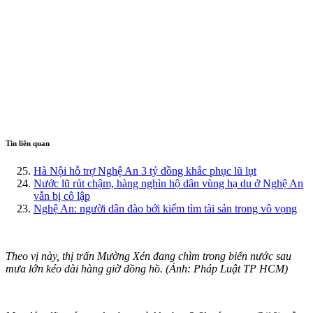
Tin liên quan
Hà Nội hỗ trợ Nghệ An 3 tỷ đồng khắc phục lũ lụt
Nước lũ rút chậm, hàng nghìn hộ dân vùng hạ du ở Nghệ An
vẫn bị cô lập
Nghệ An: người dân đào bới kiếm tìm tài sản trong vô vọng
Theo vị này, thị trấn Mường Xén đang chìm trong biển nước sau
mưa lớn kéo dài hàng giờ đồng hồ. (Ảnh: Pháp Luật TP HCM)