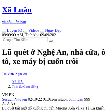
Xã Luận
xã hội luận bàn
Luyện IQ
Videos
Ngày Đẹp
09:09:09 AM, Thứ Abc 09/09/2021
Lũ quét ở Nghệ An, nhà cửa, ô
tô, xe máy bị cuốn trôi
Tin Vinh, Nghệ An
Xã Hội
Thời Sự Cuộc Sống
VN
EN
Susucn Nguyen
02/10/22 01:01pm
nguồn
bình luận
999
A-
A
A+
Lũ quét bất ngờ đổ xuống thị trấn Mường Xén và xã Tà Cạ khiến