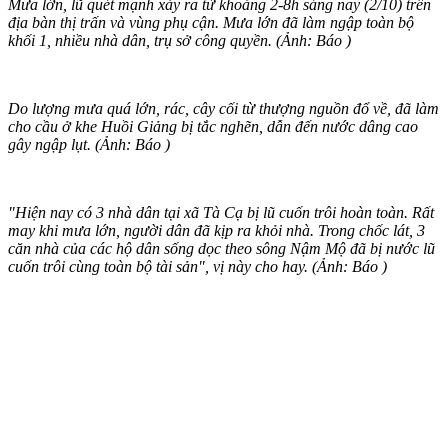
Mưa lớn, lũ quét mạnh xảy ra từ khoảng 2-8h sáng nay (2/10) trên
địa bàn thị trấn và vùng phụ cận. Mưa lớn đã làm ngập toàn bộ
khối 1, nhiều nhà dân, trụ sở công quyền. (Ảnh: Báo )
Do lượng mưa quá lớn, rác, cây cối từ thượng nguồn đổ về, đã làm
cho cầu ở khe Huồi Giảng bị tắc nghẽn, dẫn đến nước dâng cao
gây ngập lụt. (Ảnh: Báo )
"Hiện nay có 3 nhà dân tại xã Tà Cạ bị lũ cuốn trôi hoàn toàn. Rất
may khi mưa lớn, người dân đã kịp ra khỏi nhà. Trong chốc lát, 3
căn nhà của các hộ dân sống dọc theo sông Nậm Mộ đã bị nước lũ
cuốn trôi cùng toàn bộ tài sản", vị này cho hay. (Ảnh: Báo )