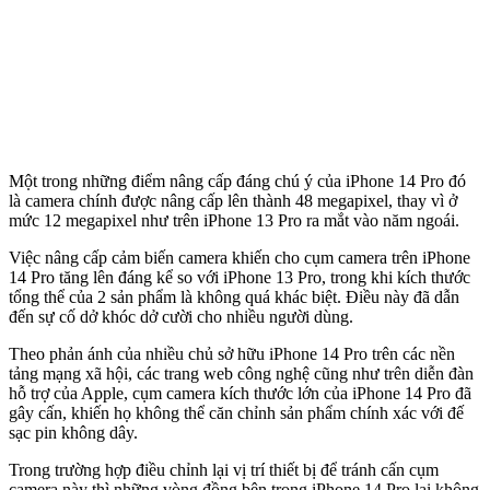
Một trong những điểm nâng cấp đáng chú ý của iPhone 14 Pro đó
là camera chính được nâng cấp lên thành 48 megapixel, thay vì ở
mức 12 megapixel như trên iPhone 13 Pro ra mắt vào năm ngoái.
Việc nâng cấp cảm biến camera khiến cho cụm camera trên iPhone
14 Pro tăng lên đáng kể so với iPhone 13 Pro, trong khi kích thước
tổng thể của 2 sản phẩm là không quá khác biệt. Điều này đã dẫn
đến sự cố dở khóc dở cười cho nhiều người dùng.
Theo phản ánh của nhiều chủ sở hữu iPhone 14 Pro trên các nền
tảng mạng xã hội, các trang web công nghệ cũng như trên diễn đàn
hỗ trợ của Apple, cụm camera kích thước lớn của iPhone 14 Pro đã
gây cấn, khiến họ không thể căn chỉnh sản phẩm chính xác với đế
sạc pin không dây.
Trong trường hợp điều chỉnh lại vị trí thiết bị để tránh cấn cụm
camera này thì những vòng đồng bên trong iPhone 14 Pro lại không