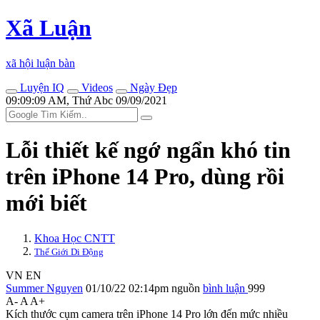
Xã Luận
xã hội luận bàn
Luyện IQ
Videos
Ngày Đẹp
09:09:09 AM, Thứ Abc 09/09/2021
Lỗi thiết kế ngớ ngẩn khó tin
trên iPhone 14 Pro, dùng rồi
mới biết
Khoa Học CNTT
Thế Giới Di Động
VN
EN
Summer Nguyen
01/10/22 02:14pm
nguồn
bình luận
999
A-
A
A+
Kích thước cụm camera trên iPhone 14 Pro lớn đến mức nhiều