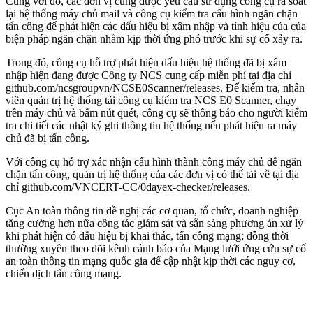
Cùng với đó, các đơn vị cũng được yêu cầu sử dụng công cụ rà soát
lại hệ thống máy chủ mail và công cụ kiểm tra cấu hình ngăn chặn
tấn công để phát hiện các dấu hiệu bị xâm nhập và tính hiệu của của
biện pháp ngăn chặn nhằm kịp thời ứng phó trước khi sự cố xảy ra.
Trong đó, công cụ hỗ trợ phát hiện dấu hiệu hệ thống đã bị xâm
nhập hiện đang được Công ty NCS cung cấp miễn phí tại địa chỉ
gi‌thub.com/ncsgroupvn/NCSE0Scanner/releases. Để kiểm tra, nhân
viên quản trị hệ thống tải công cụ kiểm tra NCS E0 Scanner, chạy
trên máy chủ và bấm nút quét, công cụ sẽ thông báo cho người kiểm
tra chi tiết các nhật ký ghi thông tin hệ thống nếu phát hiện ra máy
chủ đã bị tấn công.
Với công cụ hỗ trợ xác nhận cấu hình thành công máy chủ để ngăn
chặn tấn công, quản trị hệ thống của các đơn vị có thể tải về tại địa
chỉ gi‌thub.com/VNCERT-CC/0dayex-checker/releases.
Cục An toàn thông tin đề nghị các cơ quan, tổ chức, doanh nghiệp
tăng cường hơn nữa công tác giám sát và sẵn sàng phương án xử lý
khi phát hiện có dấu hiệu bị khai thác, tấn công mạng; đồng thời
thường xuyên theo dõi kênh cảnh báo của Mạng lưới ứng cứu sự cố
an toàn thông tin mạng quốc gia để cập nhật kịp thời các nguy cơ,
chiến dịch tấn công mạng.