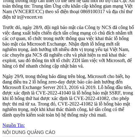
Trong trường hợp cần thiết có thể liên hệ đầu mối hỗ trợ của Cục An
toàn thông tin: Trung tâm Ứng cứu khẩn cấp không gian mạng Việt
Nam (VNCERT/CC) theo số điện thoại 0869100317 và địa chỉ thư
điện tử ir@vncert.vn
Trước đó, ngày 28/9, đội ngũ bảo mật của Công ty NCS đã công bố
việc đang xuất hiện chiến dịch tấn công mạng có chủ đích nhắm tới
các cơ quan, tổ chức trong nước thông qua việc khai thác lỗ hổng
bảo mật của Microsoft Exchange. Nhận định lỗ hổng mới rất
nghiêm trọng, ảnh hưởng tới nhiều đơn vị trọng yếu tại Việt Nam,
các chuyên gia NCS đã nghiên cứu và phát hiện ra mã khai thác
exploit, sau đó thông tin tới tổ chức ZDI làm việc với Microsoft, để
hãng có thể nhanh chóng cập nhật bản vá.
Ngày 29/9, trong thông báo đăng trên blog, Microsoft cho biết, họ
đang điều tra 2 lỗ hổng zero-day được báo cáo ảnh hưởng đến
Microsoft Exchange Server 2013, 2016 và 2019. Lỗ hổng đầu tiên,
được xác định là CVE-2022-41040 là lỗ hổng bảo mật SSRF, trong
khi lỗ hổng thứ hai được xác định là CVE-2022-41082, cho phép
thực thi mã từ xa. Trong đó, CVE-2022-41082 là lỗ hổng bảo mật
nghiêm trọng, một khi khai thác thành công, kẻ tấn công có thể
dành quyền kiểm soát toàn bộ hệ thống máy chủ mail.
Nguồn Tin: