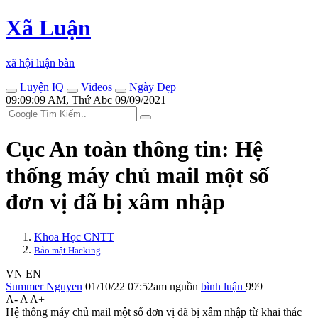
Xã Luận
xã hội luận bàn
Luyện IQ
Videos
Ngày Đẹp
09:09:09 AM, Thứ Abc 09/09/2021
Cục An toàn thông tin: Hệ
thống máy chủ mail một số
đơn vị đã bị xâm nhập
Khoa Học CNTT
Bảo mật Hacking
VN
EN
Summer Nguyen
01/10/22 07:52am
nguồn
bình luận
999
A-
A
A+
Hệ thống máy chủ mail một số đơn vị đã bị xâm nhập từ khai thác