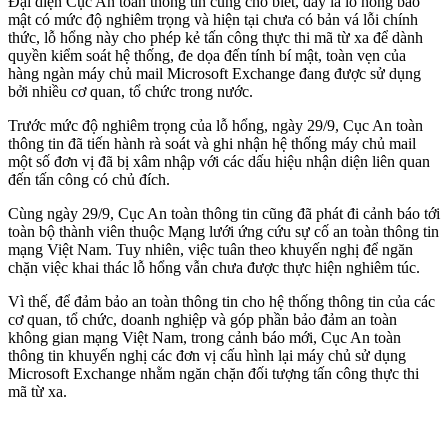
Đại diện Cục An toàn thông tin cũng cho biết, đây là lỗ hổng bảo
mật có mức độ nghiêm trọng và hiện tại chưa có bản vá lỗi chính
thức, lỗ hổng này cho phép kẻ tấn công thực thi mã từ xa để dành
quyền kiểm soát hệ thống, đe dọa đến tính bí mật, toàn vẹn của
hàng ngàn máy chủ mail Microsoft Exchange đang được sử dụng
bởi nhiều cơ quan, tổ chức trong nước.
Trước mức độ nghiêm trọng của lỗ hổng, ngày 29/9, Cục An toàn
thông tin đã tiến hành rà soát và ghi nhận hệ thống máy chủ mail
một số đơn vị đã bị xâm nhập với các dấu hiệu nhận diện liên quan
đến tấn công có chủ đích.
Cùng ngày 29/9, Cục An toàn thông tin cũng đã phát đi cảnh báo tới
toàn bộ thành viên thuộc Mạng lưới ứng cứu sự cố an toàn thông tin
mạng Việt Nam. Tuy nhiên, việc tuân theo khuyến nghị để ngăn
chặn việc khai thác lỗ hổng vẫn chưa được thực hiện nghiêm túc.
Vì thế, để đảm bảo an toàn thông tin cho hệ thống thông tin của các
cơ quan, tổ chức, doanh nghiệp và góp phần bảo đảm an toàn
không gian mạng Việt Nam, trong cảnh báo mới, Cục An toàn
thông tin khuyến nghị các đơn vị cấu hình lại máy chủ sử dụng
Microsoft Exchange nhằm ngăn chặn đối tượng tấn công thực thi
mã từ xa.