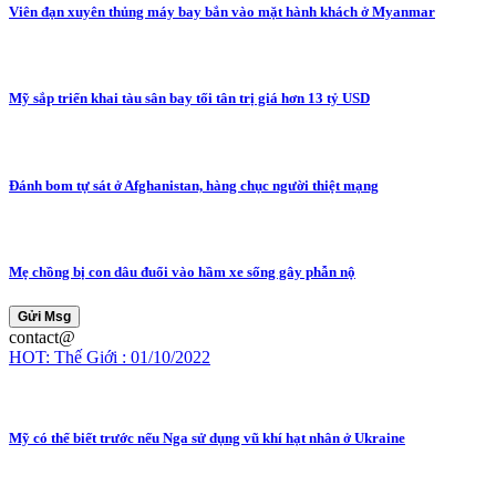
Viên đạn xuyên thủng máy bay bắn vào mặt hành khách ở Myanmar
Mỹ sắp triển khai tàu sân bay tối tân trị giá hơn 13 tỷ USD
Đánh bom tự sát ở Afghanistan, hàng chục người thiệt mạng
Mẹ chồng bị con dâu đuổi vào hầm xe sống gây phẫn nộ
Gửi Msg
contact@
HOT: Thế Giới : 01/10/2022
Mỹ có thể biết trước nếu Nga sử dụng vũ khí hạt nhân ở Ukraine