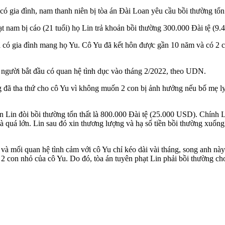
có gia đình, nam thanh niên bị tòa án Đài Loan yêu cầu bồi thường tổ
t nam bị cáo (21 tuổi) họ Lin trả khoản bồi thường 300.000 Đài tệ (
 có gia đình mang họ Yu. Cô Yu đã kết hôn được gần 10 năm và có 2 con
 người bắt đầu có quan hệ tìn‌ּh dụ‌ּc vào tháng 2/2022, theo UDN.
ng đã tha thứ cho cô Yu vì không muốn 2 con bị ảnh hưởng nếu bố mẹ ly
n Lin đòi bồi thường tổn thất là 800.000 Đài tệ (25.000 USD). Chính
à quá lớn. Lin sau đó xin thương lượng và hạ số tiền bồi thường xuống 
 và mối quan hệ tình cảm với cô Yu chỉ kéo dài vài tháng, song anh n
à 2 con nhỏ của cô Yu. Do đó, tòa án tuyên phạt Lin phải bồi thường c