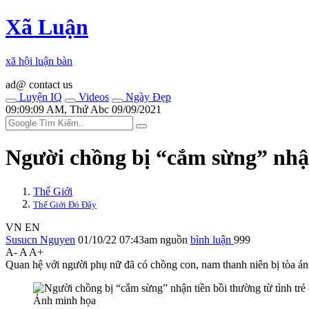
Xã Luận
xã hội luận bàn
ad@ contact us
Luyện IQ
Videos
Ngày Đẹp
09:09:09 AM, Thứ Abc 09/09/2021
Người chồng bị “cắm sừng” nhận
Thế Giới
Thế Giới Đó Đây
VN
EN
Susucn Nguyen
01/10/22 07:43am
nguồn
bình luận
999
A-
A
A+
Quan hệ với người phụ nữ đã có chồng con, nam thanh niên bị tòa án 
Ảnh minh họa