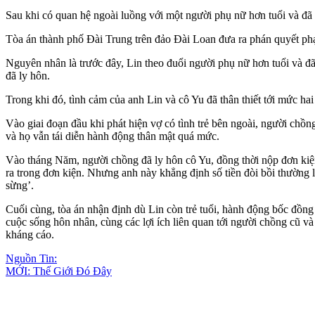
Sau khi có quan hệ ngoài luồng với một người phụ nữ hơn tuổi và đã 
Tòa án thành phố Đài Trung trên đảo Đài Loan đưa ra phán quyết phạ
Nguyên nhân là trước đây, Lin theo đuổi người phụ nữ hơn tuổi và đã
đã ly hôn.
Trong khi đó, tình cảm của anh Lin và cô Yu đã thân thiết tới mức hai
Vào giai đoạn đầu khi phát hiện vợ có tình trẻ bên ngoài, người chồ
và họ vẫn tái diễn hành động thân mật quá mức.
Vào tháng Năm, người chồng đã ly hôn cô Yu, đồng thời nộp đơn kiệ
ra trong đơn kiện. Nhưng anh này khẳng định số tiền đòi bồi thường l
sừng’.
Cuối cùng, tòa án nhận định dù Lin còn trẻ tuổi, hành động bốc đồng
cuộc sống hôn nhân, cùng các lợi ích liên quan tới người chồng cũ v
kháng cáo.
Nguồn Tin:
MỚI: Thế Giới Đó Đây