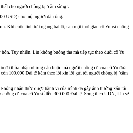
n thất cho người chồng bị ’cắm sừng’.
9.400 USD) cho một người đàn ông.
. Khi cuộc tình trái ngang bại lộ, sau một thời gian cô Yu và chồng
 hôn. Tuy nhiên, Lin không buông tha mà tiếp tục theo đuổi cô Yu,
 Lin đã thừa nhận những cáo buộc mà người chồng cũ của cô Yu đưa
còn 100.000 Đài tệ kèm theo lời xin lỗi gửi tới người chồng bị ’cắm
ày không nhận thức được hành vi của mình đã gây ảnh hưởng xấu tới
ho chồng cũ của cô Yu số tiền 300.000 Đài tệ. Song theo UDN, Lin sẽ