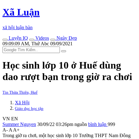
Xã Luận
xã hội luận bàn
Luyện IQ
Videos
Ngày Đẹp
09:09:09 AM, Thứ Abc 09/09/2021
Học sinh lớp 10 ở Huế dùng
dao rượt bạn trong giờ ra chơi
Tin Thừa Thiên, Huế
Xã Hội
Giáo dục học tập
VN
EN
Summer Nguyen
30/09/22 03:26pm
nguồn
bình luận
999
A-
A
A+
Trong giờ ra chơi, một học sinh lớp 10 Trường THPT Nam Đông