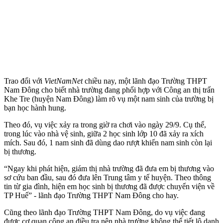
Trao đổi với
VietNamNet
chiều nay, một lãnh đạo Trường THPT
Nam Đông cho biết nhà trường đang phối hợp với Công an thị trấn
Khe Tre (huyện Nam Đông) làm rõ vụ một nam sinh của trường bị
bạn học hành hung.
Theo đó, vụ việc xảy ra trong giờ ra chơi vào ngày 29/9. Cụ thể,
trong lúc vào nhà vệ sinh, giữa 2 học sinh lớp 10 đã xảy ra xích
mích. Sau đó, 1 nam sinh đã dùng dao rượt khiến nam sinh còn lại
bị thương.
“Ngay khi phát hiện, giám thị nhà trường đã đưa em bị thương vào
sơ cứu ban đầu, sau đó đưa lên Trung tâm y tế huyện. Theo thông
tin từ gia đình, hiện em học sinh bị thương đã được chuyển viện về
TP Huế” - lãnh đạo Trường THPT Nam Đông cho hay.
Cũng theo lãnh đạo Trường THPT Nam Đông, do vụ việc đang
được cơ quan công an điều tra nên nhà trường không thể tiết lộ danh