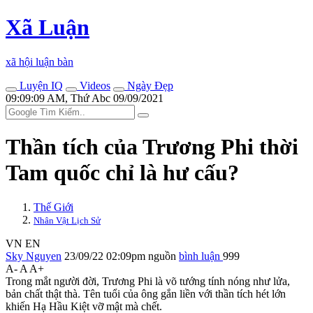
Xã Luận
xã hội luận bàn
Luyện IQ
Videos
Ngày Đẹp
09:09:09 AM, Thứ Abc 09/09/2021
Thần tích của Trương Phi thời
Tam quốc chỉ là hư cấu?
Thế Giới
Nhân Vật Lịch Sử
VN
EN
Sky Nguyen
23/09/22 02:09pm
nguồn
bình luận
999
A-
A
A+
Trong mắt người đời, Trương Phi là võ tướng tính nóng như lửa,
bản chất thật thà. Tên tuổi của ông gắn liền với thần tích hét lớn
khiến Hạ Hầu Kiệt vỡ mật mà chết.