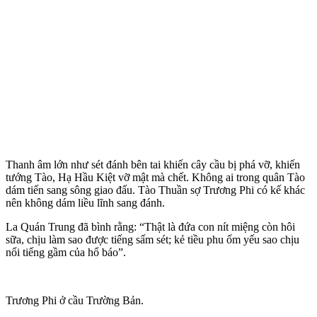
Thanh âm lớn như sét đánh bên tai khiến cây cầu bị phá vỡ, khiến
tướng Tào, Hạ Hầu Kiệt vỡ mật mà chết. Không ai trong quân Tào
dám tiến sang sông giao đấu. Tào Thuần sợ Trương Phi có kế khác
nên không dám liều lĩnh sang đánh.
La Quán Trung đã bình rằng: “Thật là đứa con nít miệng còn hôi
sữa, chịu làm sao được tiếng sấm sét; kẻ tiều phu ốm yếu sao chịu
nổi tiếng gầm của hổ báo”.
Trương Phi ở cầu Trường Bản.