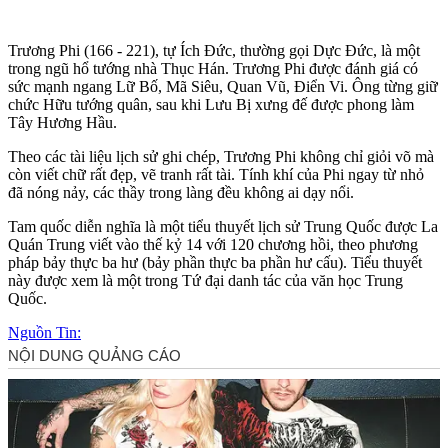
Trương Phi (166 - 221), tự Ích Đức, thường gọi Dực Đức, là một
trong ngũ hổ tướng nhà Thục Hán. Trương Phi được đánh giá có
sức mạnh ngang Lữ Bố, Mã Siêu, Quan Vũ, Điển Vi. Ông từng giữ
chức Hữu tướng quân, sau khi Lưu Bị xưng đế được phong làm
Tây Hương Hầu.
Theo các tài liệu lịch sử ghi chép, Trương Phi không chỉ giỏi võ mà
còn viết chữ rất đẹp, vẽ tranh rất tài. Tính khí của Phi ngay từ nhỏ
đã nóng nảy, các thầy trong làng đều không ai dạy nổi.
Tam quốc diễn nghĩa là một tiểu thuyết lịch sử Trung Quốc được La
Quán Trung viết vào thế kỷ 14 với 120 chương hồi, theo phương
pháp bảy thực ba hư (bảy phần thực ba phần hư cấu). Tiểu thuyết
này được xem là một trong Tứ đại danh tác của văn học Trung
Quốc.
Nguồn Tin: