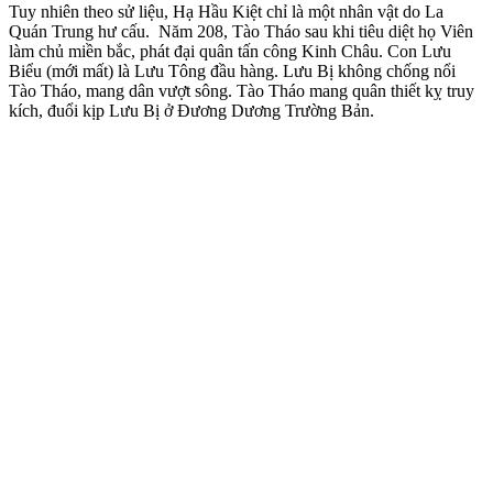
Tuy nhiên theo sử liệu, Hạ Hầu Kiệt chỉ là một nhân vật do La
Quán Trung hư cấu. Năm 208, Tào Tháo sau khi tiêu diệt họ Viên
làm chủ miền bắc, phát đại quân tấn công Kinh Châu. Con Lưu
Biểu (mới mất) là Lưu Tông đầu hàng. Lưu Bị không chống nổi
Tào Tháo, mang dân vượt sông. Tào Tháo mang quân thiết kỵ truy
kích, đuổi kịp Lưu Bị ở Đương Dương Trường Bản.