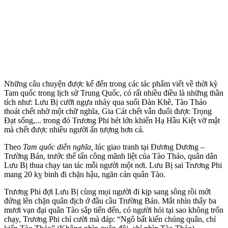
Những câu chuyện được kể đến trong các tác phẩm viết về thời kỳ
Tam quốc trong lịch sử Trung Quốc, có rất nhiều điều là những thần
tích như: Lưu Bị cưỡi ngựa nhảy qua suối Đàn Khê, Tào Tháo
thoát chết nhờ một chữ nghĩa, Gia Cát chết vẫn đuổi được Trọng
Đạt sống,... trong đó Trương Phi hét lớn khiến Hạ Hầu Kiệt vỡ mật
mà chết được nhiều người ấn tượng hơn cả.
Theo
Tam quốc diễn nghĩa,
lúc giao tranh tại Đương Dương –
Trường Bản, trước thế tấn công mãnh liệt của Tào Tháo, quân dân
Lưu Bị thua chạy tan tác mỗi người một nơi. Lưu Bị sai Trương Phi
mang 20 kỵ binh đi chặn hậu, ngăn cản quân Tào.
Trương Phi đợi Lưu Bị cùng mọi người đi kịp sang sông rồi mới
đứng lên chặn quân địch ở đầu cầu Trường Bản. Mắt nhìn thấy ba
mươi vạn đại quân Tào sắp tiến đến, có người hỏi tại sao không trốn
chạy, Trương Phi chỉ cười mà đáp: “Ngô bất kiến chúng quân, chỉ