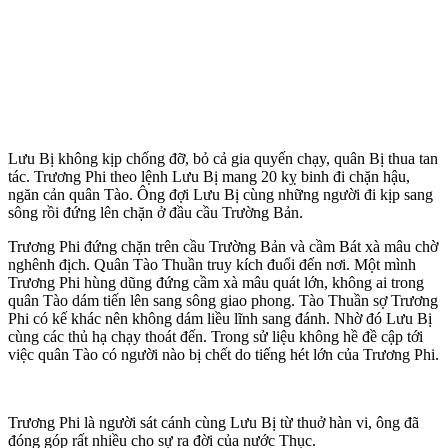
Lưu Bị không kịp chống đỡ, bỏ cả gia quyến chạy, quân Bị thua tan
tác. Trương Phi theo lệnh Lưu Bị mang 20 kỵ binh đi chặn hậu,
ngăn cản quân Tào. Ông đợi Lưu Bị cùng những người đi kịp sang
sông rồi đứng lên chặn ở đầu cầu Trường Bản.
Trương Phi đứng chặn trên cầu Trường Bản và cầm Bát xà mâu chờ
nghênh địch. Quân Tào Thuần truy kích đuổi đến nơi. Một mình
Trương Phi hùng dũng đứng cầm xà mâu quát lớn, không ai trong
quân Tào dám tiến lên sang sông giao phong. Tào Thuần sợ Trương
Phi có kế khác nên không dám liều lĩnh sang đánh. Nhờ đó Lưu Bị
cùng các thủ hạ chạy thoát đến. Trong sử liệu không hề đề cập tới
việc quân Tào có người nào bị chết do tiếng hét lớn của Trương Phi.
Trương Phi là người sát cánh cùng Lưu Bị từ thuở hàn vi, ông đã
đóng góp rất nhiều cho sự ra đời của nước Thục.