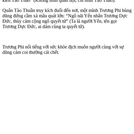
kiến Tào Tháo” (Không nhìn quân đội, chỉ nhìn Tào Tháo).
Quân Tào Thuần truy kích đuổi đến nơi, một mình Trương Phi hùng
dũng đứng cầm xà mâu quát lớn: “Ngô nãi Yến nhân Trương Dực
Đức, thùy cảm cộng ngô quyết tử” (Ta là người Yến, tên gọi
Trương Dực Đức, ai dám cùng ta quyết tử).
Trương Phi nổi tiếng với sức khỏe địch muôn người cùng với sự
dũng cảm coi thường cái chết.