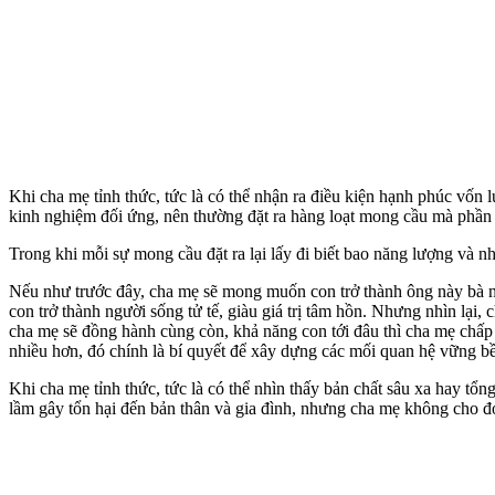
Khi cha mẹ tỉnh thức, tức là có thể nhận ra điều kiện hạnh phúc vốn l
kinh nghiệm đối ứng, nên thường đặt ra hàng loạt mong cầu mà phần 
Trong khi mỗi sự mong cầu đặt ra lại lấy đi biết bao năng lượng và nh
Nếu như trước đây, cha mẹ sẽ mong muốn con trở thành ông này bà nọ
con trở thành người sống tử tế, giàu giá trị tâm hồn. Nhưng nhìn lạ
cha mẹ sẽ đồng hành cùng còn, khả năng con tới đâu thì cha mẹ chấp
nhiều hơn, đó chính là bí quyết để xây dựng các mối quan hệ vững b
Khi cha mẹ tỉnh thức, tức là có thể nhìn thấy bản chất sâu xa hay tổ
lầm gây tổn hại đến bản thân và gia đình, nhưng cha mẹ không cho đó