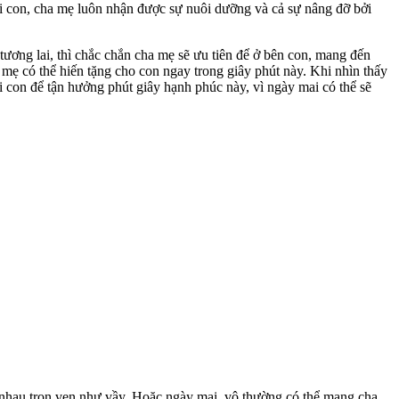
ới con, cha mẹ luôn nhận được sự nuôi dưỡng và cả sự nâng đỡ bởi
ương lai, thì chắc chắn cha mẹ sẽ ưu tiên để ở bên con, mang đến
 mẹ có thể hiến tặng cho con ngay trong giây phút này. Khi nhìn thấy
 con để tận hưởng phút giây hạnh phúc này, vì ngày mai có thể sẽ
 nhau trọn vẹn như vầy. Hoặc ngày mai, vô thường có thể mang cha