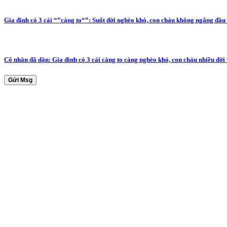
Gia đình có 3 cái “”càng to“”: Suốt đời nghèo khó, con cháu không ngẩng đầu
Cổ nhân đã dặn: Gia đình có 3 cái càng to càng nghèo khó, con cháu nhiều đời 
Gửi Msg