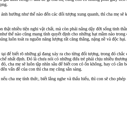
vọng.
ẽ ảnh hưởng như thế nào đến các đối tượng xung quanh, thì cha mẹ sẽ k
n thật nhiều tiện nghi vật chất, mà còn phải nâng dậy đời sống tinh th
g như thế nào cũng mang tính quyết định cho những hạt mầm nào trong 
húng luôn toát ra nguồn năng lượng rất căng thẳng, nặng nề và độc hạ
c tại để biết rõ những gì đang xảy ra cho từng đối tượng, trong đó chắc
chế nhất định. Đó là chưa nói có những đứa trẻ phải chịu nhiều thương
o đó, cha mẹ sẽ luôn tập nhìn sâu để biết con có ổn không, hay có cần b
ì đến vấn đề của con thì cha mẹ cũng sẵn sàng.
g nếu cha mẹ tỉnh thức, biết lắng nghe và thấu hiểu, thì con sẽ cho p