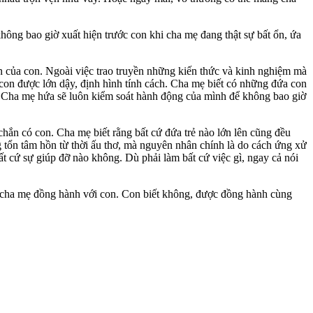
hông bao giờ xuất hiện trước con khi cha mẹ đang thật sự bất ổn, ứa
ần của con. Ngoài việc trao truyền những kiến thức và kinh nghiệm mà
con được lớn dậy, định hình tính cách. Cha mẹ biết có những đứa con
i. Cha mẹ hứa sẽ luôn kiểm soát hành động của mình để không bao giờ
 chắn có con. Cha mẹ biết rằng bất cứ đứa trẻ nào lớn lên cũng đều
 tổn tâm hồn từ thời ấu thơ, mà nguyên nhân chính là do cách ứng xử
ất cứ sự giúp đỡ nào không. Dù phải làm bất cứ việc gì, ngay cả nói
hép cha mẹ đồng hành với con. Con biết không, được đồng hành cùng