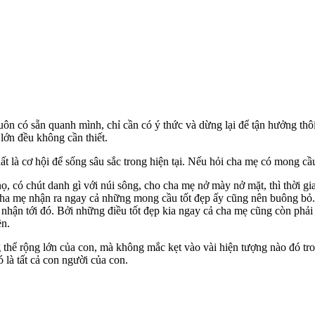
uôn có sẵn quanh mình, chỉ cần có ý thức và dừng lại để tận hưởng thôi
lớn đều không cần thiết.
ất là cơ hội để sống sâu sắc trong hiện tại. Nếu hỏi cha mẹ có mong cầu
, có chút danh gì với núi sông, cho cha mẹ nở mày nở mặt, thì thời g
i, cha mẹ nhận ra ngay cả những mong cầu tốt đẹp ấy cũng nên buông bỏ
 nhận tới đó. Bởi những điều tốt đẹp kia ngay cả cha mẹ cũng còn ph
ền.
ng thể rộng lớn của con, mà không mắc kẹt vào vài hiện tượng nào đó tr
 là tất cả con người của con.