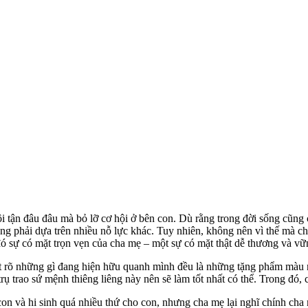
i tận đâu đâu mà bỏ lỡ cơ hội ở bên con. Dù rằng trong đời sống cũng 
g phải dựa trên nhiều nỗ lực khác. Tuy nhiên, không nên vì thế mà cha
đó sự có mặt trọn vẹn của cha mẹ – một sự có mặt thật dễ thương và vữn
 rất rõ những gì đang hiện hữu quanh mình đều là những tặng phẩm màu
ụ trao sứ mệnh thiêng liêng này nên sẽ làm tốt nhất có thể. Trong đó,
con và hi sinh quá nhiều thứ cho con, nhưng cha mẹ lại nghĩ chính cha