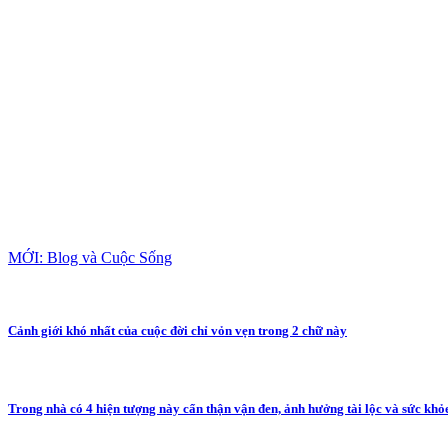
MỚI: Blog và Cuộc Sống
Cảnh giới khó nhất của cuộc đời chỉ vỏn vẹn trong 2 chữ này
Trong nhà có 4 hiện tượng này cẩn thận vận đen, ảnh hưởng tài lộc và sức khỏ