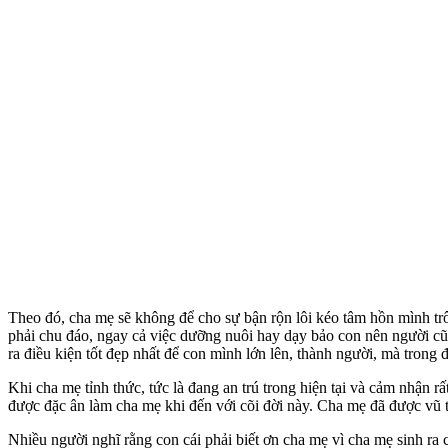
Theo đó, cha mẹ sẽ không để cho sự bận rộn lôi kéo tâm hồn mình trô
phải chu đáo, ngay cả việc dưỡng nuôi hay dạy bảo con nên người cũn
ra điều kiện tốt đẹp nhất để con mình lớn lên, thành người, mà trong 
Khi cha mẹ tỉnh thức, tức là đang an trú trong hiện tại và cảm nhận
được đặc ân làm cha mẹ khi đến với cõi đời này. Cha mẹ đã được vũ tr
Nhiều người nghĩ rằng con cái phải biết ơn cha mẹ vì cha mẹ sinh ra 