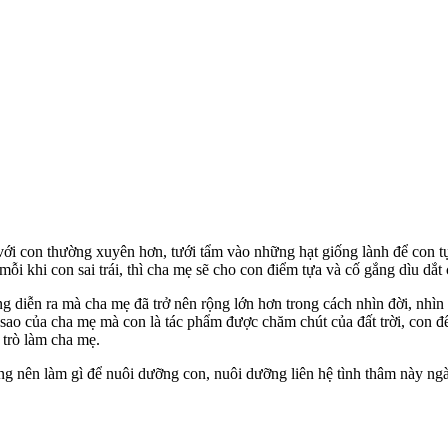
ới con thường xuyên hơn, tưới tẩm vào những hạt giống lành để con tự 
 mỗi khi con sai trái, thì cha mẹ sẽ cho con điểm tựa và cố gắng dìu dắ
ượng diễn ra mà cha mẹ đã trở nên rộng lớn hơn trong cách nhìn đời, nh
n sao của cha mẹ mà con là tác phẩm được chăm chút của đất trời, con 
 trò làm cha mẹ.
ng nên làm gì để nuôi dưỡng con, nuôi dưỡng liên hệ tình thâm này ngà