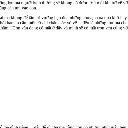
ị rộng lớn mà người bình thường sẽ không có được. Và mỗi khi trở về v
cũng cần tựa vào con.
 tại mà không để tâm trí vướng bận đến những chuyện của quá khứ hay t
ời hỏi han ân cần, một cử chỉ chăm sóc vỗ về… đều là những thứ mà cha
thầm: “Con vẫn đang có mặt ở đây và mình sẽ có mặt trọn vẹn cùng với
 có gia đình riêng… đâu dễ gì cha mẹ cùng con có những phút giây bên