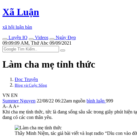
Xã Luận
xã hội luận bàn
Luyện IQ
Videos
Ngày Đẹp
09:09:09 AM, Thứ Abc 09/09/2021
Làm cha mẹ tỉnh thức
Đọc Truyện
Blog và Cuộc Sống
VN
EN
Summer Nguyen
22/08/22 06:22am
nguồn
bình luận
999
A-
A
A+
Khi cha mẹ tỉnh thức, tức là đang sống sâu sắc trong giây phút hiện 
đang có các con thân yêu.
Thầy Minh Niệm, tác giả bài viết và loạt radio “Dìu con vào đờ