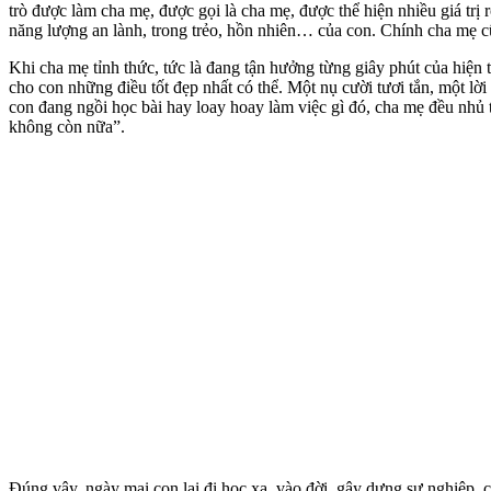
trò được làm cha mẹ, được gọi là cha mẹ, được thể hiện nhiều giá tr
năng lượng an lành, trong trẻo, hồn nhiên… của con. Chính cha mẹ 
Khi cha mẹ tỉnh thức, tức là đang tận hưởng từng giây phút của hiện
cho con những điều tốt đẹp nhất có thể. Một nụ cười tươi tắn, một l
con đang ngồi học bài hay loay hoay làm việc gì đó, cha mẹ đều nhủ 
không còn nữa”.
Đúng vậy, ngày mai con lại đi học xa, vào đời, gây dựng sự nghiệp,