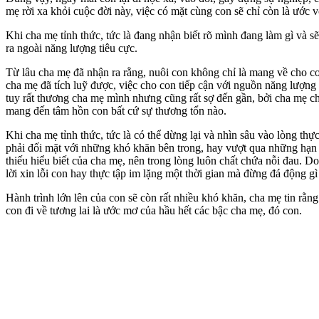
mẹ rời xa khỏi cuộc đời này, việc có mặt cùng con sẽ chỉ còn là ước 
Khi cha mẹ tỉnh thức, tức là đang nhận biết rõ mình đang làm gì và s
ra ngoài năng lượng tiêu cực.
Từ lâu cha mẹ đã nhận ra rằng, nuôi con không chỉ là mang về cho co
cha mẹ đã tích luỹ được, việc cho con tiếp cận với nguồn năng lượn
tuy rất thương cha mẹ mình nhưng cũng rất sợ đến gần, bởi cha mẹ c
mang đến tâm hồn con bất cứ sự thương tổn nào.
Khi cha mẹ tỉnh thức, tức là có thể dừng lại và nhìn sâu vào lòng thự
phải đối mặt với những khó khăn bên trong, hay vượt qua những hạn 
thiếu hiểu biết của cha mẹ, nên trong lòng luôn chất chứa nỗi đau. D
lời xin lỗi con hay thực tập im lặng một thời gian mà đừng đá động g
Hành trình lớn lên của con sẽ còn rất nhiều khó khăn, cha mẹ tin rằn
con đi về tương lai là ước mơ của hầu hết các bậc cha mẹ, đó con.