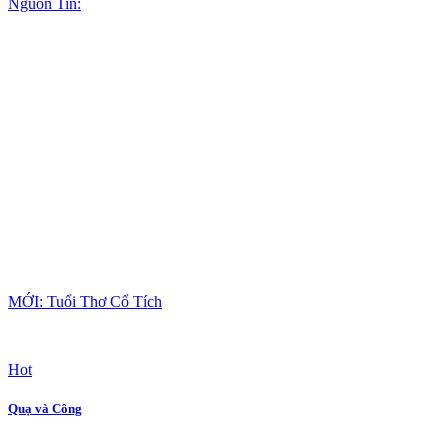
Nguồn Tin:
MỚI: Tuổi Thơ Cổ Tích
Hot
Quạ và Công