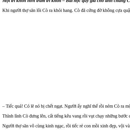
Một trí khôn hơn trăm trí khôn – Bài học quý giá cho anh chàng
Khi người thợ săn lôi Cò ra khỏi hang. Cò đã cứng đờ không cựa quậ
– Tiếc quá! Có lẽ nó bị chết ngạt. Người ấy nghĩ thế rồi ném Cò ra mộ
Thình lình Cò đưng lên, cất tiếng kêu vang rồi vụt chạy những bước d
Người thợ săn vô cùng kinh ngạc, rồi tiếc rẻ con mồi xinh đẹp, vội và