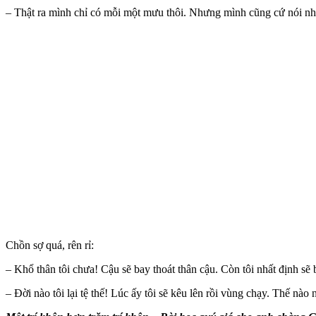
– Thật ra mình chỉ có mỗi một mưu thôi. Nhưng mình cũng cứ nói nhé! 
Chồn sợ quá, rên rỉ:
– Khổ thân tôi chưa! Cậu sẽ bay thoát thân cậu. Còn tôi nhất định sẽ bị
– Đời nào tôi lại tệ thế! Lúc ấy tôi sẽ kêu lên rồi vùng chạy. Thế nào