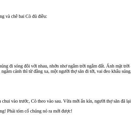
g và chê bai Cò đủ điều:
húng đi sóng đôi với nhau, nhởn nhơ ngắm trời ngắm đất. Ánh mặt trời
 ngắm cảnh thì từ đằng xa, một người thợ săn đi tới, vai đeo khẩu súng
hui vào trước, Cò theo vào sau. Vừa mới ẩn kín, người thợ săn đã lại 
ng! Phải tóm cổ chúng nó ra mới được!