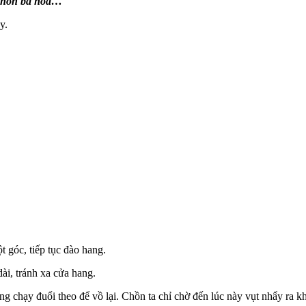
 Chồn ba hoa…
y.
t góc, tiếp tục đào hang.
ài, tránh xa cửa hang.
ng chạy đuổi theo để vồ lại. Chồn ta chỉ chờ đến lúc này vụt nhẩy ra kh