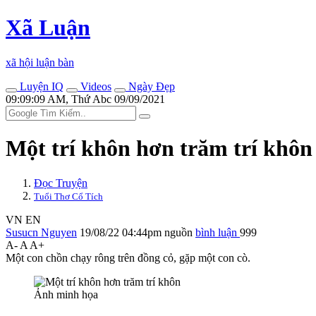
Xã Luận
xã hội luận bàn
Luyện IQ
Videos
Ngày Đẹp
09:09:09 AM, Thứ Abc 09/09/2021
Một trí khôn hơn trăm trí khôn
Đọc Truyện
Tuổi Thơ Cổ Tích
VN
EN
Susucn Nguyen
19/08/22 04:44pm
nguồn
bình luận
999
A-
A
A+
Một con chồn chạy rông trên đồng cỏ, gặp một con cò.
Ảnh minh họa