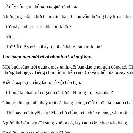
Từ đấy đôi bạn không bao giờ rời nhau.
Nhưng mặc dầu chơi thân với nhau, Chồn vẫn thường hay khoe khoan
– Cò này, anh có bao nhiêu trí khôn?
– Một.
– Trời! Ít thế sao? Tôi ấy à, tôi có hàng trăm trí khôn!
Lúc hoạn nạn mới rõ ai nhanh trí, ai quý bạn
Một buổi sáng trời quang mây tạnh, đôi bạn dạo chơi trên đồng cỏ. C
những hạt ngọc. Tiếng chim ríu rít trên cao. Cò và Chồn đang say sưa
Biết là gặp sự chẳng lành, cò vội bảo bạn:
– Chúng ta phải trốn ngay mới được. Nhưng trốn vào đâu?
Chúng nhìn quanh, thấy một cái hang bên gò đất. Chồn ta nhanh chân c
– Thế này mới tuyệt chứ! Một chú chồn, một chú cò cùng vào một ha
Người thợ săn bèn đặt súng xuống cỏ, lấy cành cây chọc vào hang.
Cò thấy nguy cơ, ghé tai giục Chồn: