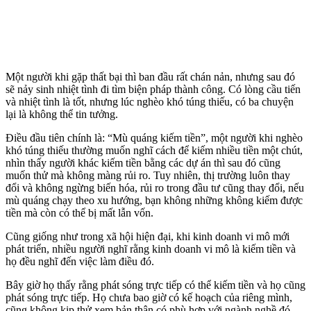
Một người khi gặp thất bại thì ban đầu rất chán nản, nhưng sau đó
sẽ nảy sinh nhiệt tình đi tìm biện pháp thành công. Có lòng cầu tiến
và nhiệt tình là tốt, nhưng lúc nghèo khó túng thiếu, có ba chuyện
lại là không thể tin tưởng.
Điều đầu tiên chính là: “Mù quáng kiếm tiền”, một người khi nghèo
khó túng thiếu thường muốn nghĩ cách để kiếm nhiều tiền một chút,
nhìn thấy người khác kiếm tiền bằng các dự án thì sau đó cũng
muốn thử mà không màng rủi ro. Tuy nhiên, thị trường luôn thay
đổi và không ngừng biến hóa, rủi ro trong đầu tư cũng thay đổi, nếu
mù quáng chạy theo xu hướng, bạn không những không kiếm được
tiền mà còn có thể bị mất lẫn vốn.
Cũng giống như trong xã hội hiện đại, khi kinh doanh vi mô mới
phát triển, nhiều người nghĩ rằng kinh doanh vi mô là kiếm tiền và
họ đều nghĩ đến việc làm điều đó.
Bây giờ họ thấy rằng phát sóng trực tiếp có thể kiếm tiền và họ cũng
phát sóng trực tiếp. Họ chưa bao giờ có kế hoạch của riêng mình,
cũng không kịp thử xem bản thân có phù hợp với ngành nghề đó