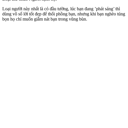
Loại người này nhất là cỏ đầu tường, lúc bạn đang ’phát sáng’ thì
dùng vô số lời tốt đẹp để thổi phồng bạn, nhưng khi bạn nghèo túng
bọn họ chỉ muốn giẫm nát bạn trong vũng bùn.