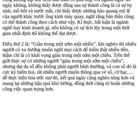
ngày không, không thấy được đằng sau sự thành công là cả sự hy
sinh, mồ hôi và nước mắt, chỉ thấy được những hào quang mỹ lệ
của người khác trước ống kính máy quay, nghĩ rằng bản thân cũng
có thể thành công theo cách như vậy. Kì thực, bất luận là ngành
nghề hay kinh doanh gì, nếu không có sự tích lũy trong một thời
gian nhất định thì không thể đạt được.
Điều thứ 2 là: “Giàu trong một sớm một nhiều”, khi nghèo thì nhiều
người có xu hướng muốn nghĩ mọi cách để kiếm thật nhiều tiền,
thậm chí là có khát vọng giàu trong một sớm một chiều. Trên thế
giới thực sự có những người “giàu trong một sớm một chiều”,
nhưng đại đa số đều không phải người bình thường, và con số đó là
cực kỳ hiếm hoi, rất nhiều người muốn thông qua vé số, cờ bạc,…
để thực hiện hóa ước mơ đó, kết quả ngày càng nghèo túng hơn và
mang lại những hậu quả khó lường, đồng thời cũng trì hoãn những
công việc quan trọng hơn.