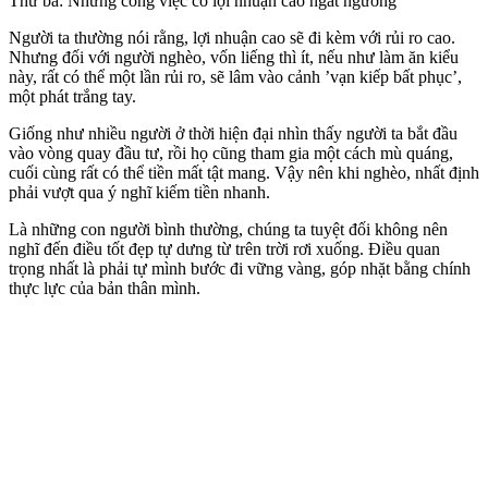
Thứ ba: Những công việc có lợi nhuận cao ngất ngưỡng
Người ta thường nói rằng, lợi nhuận cao sẽ đi kèm với rủi ro cao.
Nhưng đối với người nghèo, vốn liếng thì ít, nếu như làm ăn kiểu
này, rất có thể một lần rủi ro, sẽ lâm vào cảnh ’vạn kiếp bất phục’,
một phát trắng tay.
Giống như nhiều người ở thời hiện đại nhìn thấy người ta bắt đầu
vào vòng quay đầu tư, rồi họ cũng tham gia một cách mù quáng,
cuối cùng rất có thể tiền mất tật mang. Vậy nên khi nghèo, nhất định
phải vượt qua ý nghĩ kiếm tiền nhanh.
Là những con người bình thường, chúng ta tuyệt đối không nên
nghĩ đến điều tốt đẹp tự dưng từ trên trời rơi xuống. Điều quan
trọng nhất là phải tự mình bước đi vững vàng, góp nhặt bằng chính
thực lực của bản thân mình.