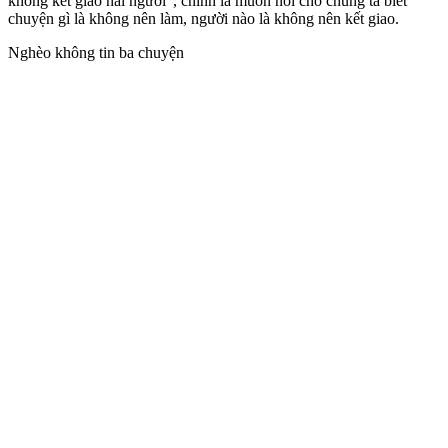
không kết giao hai người", chính là muốn nói cho chúng ta biết
chuyện gì là không nên làm, người nào là không nên kết giao.
Nghèo không tin ba chuyện