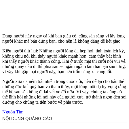
Dạng người này ngay cả khi bạn giàu có, cũng sẵn sàng vì lấy lòng
người khác mà bán đứng bạn, cho nên là không đáng để kết giao.
Kiểu người thứ hai: Những người lòng dạ hẹp hòi, tính toán ích kỷ,
không chịu nổi khi thấy người khác mạnh hơn, cảm thấy bất bình
khi thấy người khác thành công. Khi ở trước mặt thì cười nói vui vẻ,
nhưng quay đầu đi thì phía sau sẽ ngấm ngầm làm hại bạn sau lưng,
vì vậy khi gặp loại người này, bạn nên trốn càng xa càng tốt.
Người xưa đã nếm trải nhiều trong cuộc đời, nên để lại cho hậu thế
những đúc kết quý báu và thâm thúy, một lòng một dạ hy vọng rằng
thế hệ sau sẽ không đi lại vết xe đổ nữa. Vì vậy, chúng ta cũng có
thể lĩnh hội những lời nói này của người xưa, trở thành ngọn đèn soi
đường cho chúng ta tiến bước về phía trước.
Nguồn Tin: