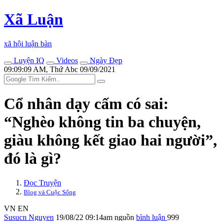
Xã Luận
xã hội luận bàn
Luyện IQ
Videos
Ngày Đẹp
09:09:09 AM, Thứ Abc 09/09/2021
Cổ nhân dạy cấm có sai:
“Nghèo không tin ba chuyện,
giàu không kết giao hai người”,
đó là gì?
Đọc Truyện
Blog và Cuộc Sống
VN
EN
Susucn Nguyen
19/08/22 09:14am
nguồn
bình luận
999