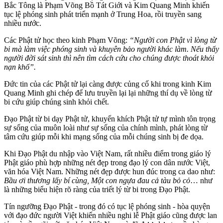
Bắc Tông là Phạm Võng Bồ Tát Giới và Kim Quang Minh khiến
tục lệ phóng sinh phát triển mạnh ở Trung Hoa, rồi truyền sang
nhiều nước.
Các Phật tử học theo kinh Phạm Võng:
“Người con Phật vì lòng từ
bi mà làm việc phóng sinh và khuyên bảo người khác làm. Nếu thấy
người đời sát sinh thì nên tìm cách cứu cho chúng được thoát khỏi
nạn khổ”.
Đức tin của các Phật tử lại càng được củng cố khi trong kinh Kim
Quang Minh ghi chép để lưu truyền lại lại những thí dụ về lòng từ
bi cứu giúp chúng sinh khỏi chết.
Đạo Phật từ bi dạy Phật tử, khuyến khích Phật tử tự mình tôn trọng
sự sống của muôn loài như sự sống của chính mình, phát lòng từ
tâm cứu giúp mỗi khi mạng sống của mỗi chúng sinh bị đe dọa.
Khi Đạo Phật du nhập vào Việt Nam, rất nhiều điểm trong giáo lý
Phật giáo phù hợp những nét đẹp trong đạo lý con dân nước Việt,
văn hóa Việt Nam. Những nét đẹp được hun đúc trong ca dao như:
Bầu ơi thương lấy bí cùng, Một con ngựa đau cả tàu bỏ cỏ
… như
là những biểu hiện rõ ràng của triết lý từ bi trong Đạo Phật.
Tín ngưỡng Đạo Phật - trong đó có tục lệ phóng sinh - hòa quyện
với đạo đức người Việt khiến nhiều nghi lễ Phật giáo cũng được lan