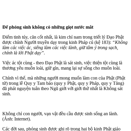
Để phóng sinh không có những giọt nước mắt
Điểm tinh túy, căn cốt nhất, là kim chỉ nam trong triết lý Đạo Phật
được chính Người truyền dạy trong kinh Pháp cú (kệ 183):
“Không
làm các việc ác, siêng làm các việc lành, giữ tâm ý trong sạch,
chính là lời Phật dạy”.
Việc ác tột cùng - theo Đạo Phật là sát sinh, việc thiện tột cùng là
thương yêu muôn loài, giữ gìn, mang lại sự sống cho muôn loài.
Chính vì thế, mà những người mong muốn làm con của Phật (Phật
tử) trong lễ Quy y Tam bảo (quy y Phật, quy y Pháp, quy y Tăng)
đã phát nguyện tuân theo Ngũ giới với giới thứ nhất là Không sát
sinh.
Không chỉ con người, vạn vật đều cầu được sinh sống an lành.
(Ảnh: Internet).
Các đời sau, phóng sinh được ghi rõ trong hai bộ kinh Phật giáo