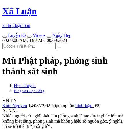
Xã Luận
xã hội luận bàn
Luyện IQ
Videos
Ngày Đẹp
09:09:09 AM, Thứ Abc 09/09/2021
Mù Phật pháp, phóng sinh
thành sát sinh
Đọc Truyện
Blog và Cuộc Sống
VN
EN
Kute Nguyen
14/08/22 02:50pm
nguồn
bình luận
999
A-
A
A+
Nhiều người cứ nghĩ phát tâm phóng sinh là tạo được phúc lớn mà
không biết rằng, phóng sinh mà không hiểu rõ nguồn gốc, ý nghĩa
thì sẽ trở thành “phóng tử“.