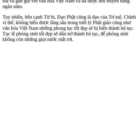
tỏa và gần gũi với văn hóa Việt Nam và đã được lưu truyền hàng
ngàn năm.
Tuy nhiên, bên cạnh Từ bi, Đạo Phật cũng là đạo của Trí tuệ. Chính
vì thế, không hiểu được tầng sâu trong triết lý Phật giáo cũng như
văn hóa Việt Nam những phong tục tốt đẹp sẽ bị biến thành hủ tục.
Tục lệ phóng sinh tốt đẹp sẽ dần trở thành hủ tục, để phóng sinh
không còn những giọt nước mắt rơi.