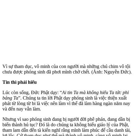
Vì sự tham dục, vô minh của con người mà những chú chim vô tội
chưa được phóng sinh đã phơi mình chờ chết. (Ảnh: Nguyễn Đức).
Tin thì phải hiểu
Lúc còn sống, Đức Phật dạy: “
Ai tin Ta mà không hiểu Ta tức phỉ
báng Ta
”. Chúng ta tin lời Phật dạy phóng sinh là việc thiện xuất
phát từ lòng từ bi là việc nên làm vì thế đã làm hàng ngàn năm nay
và đến nay vẫn làm.
Nhưng vì sao phóng sinh đang bị người đời phê phán, đang dần bị
biến thành hủ tục? Đó là do chúng ta không hiểu giáo lý của Phật,
tham lam dẫn đến tà kiến nghĩ rằng mình làm phúc để cầu danh tài,
lợi lộc. Cứ tham dục như thế mà thành vô minh, càng vô minh lại