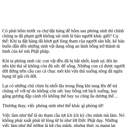
Có phải hôm trước ra chợ đặt hàng để hôm sau phóng sinh thì chính
chúng ta đã phạm giới không sát sinh là bảo người khác giết? Cụ
thể: Khi ta đặt hàng đã khơi gợi lòng tham của người săn bắt, kẻ bán
buôn dẫn đến những sinh vật đang sống an lành bỗng trở thành tù
binh của kẻ mù Phật pháp.
Khi ta phóng sinh các con vật đều đã bị bắt nhốt, kinh sợ, đói ăn
nên khi thả sẽ không còn đủ sức để sống. Những con cá được người
đời đứng trên cầu cao cả chục mét khi vừa thả xuống sông đã ngửa
bụng từ giã cõi đời.
Lại có những chú chim bị nhốt lâu trong lồng khi tung lên để trả
chúng về với tự do không còn sức bay bỗng rơi bịch xuống, hay
gắng gượng đập cánh rồi không thể bay xa cũng lìa dương thế…
Thương thay, việc phóng sinh như thế khác gì phóng tử!
Việc làm như thế là do tham cầu lợi ích ích kỷ cho mình mà làm. Nó
không phải xuất phát từ lòng từ bi như lời Đức Phật dạy. Những
việc làm như thế tưởng là lợi cho mình, nhưng thực ra mang lại