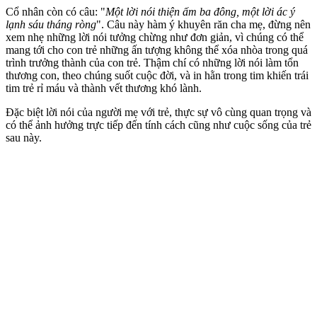
Cổ nhân còn có câu: "
Một lời nói thiện ấm ba đông, một lời ác ý
lạnh sáu tháng ròng
". Câu này hàm ý khuyên răn cha mẹ, đừng nên
xem nhẹ những lời nói tưởng chừng như đơn giản, vì chúng có thể
mang tới cho con trẻ những ấn tượng không thể xóa nhòa trong quá
trình trưởng thành của con trẻ. Thậm chí có những lời nói làm tổn
thương con, theo chúng suốt cuộc đời, và in hằn trong tim khiến trái
tim trẻ rỉ máu và thành vết thương khó lành.
Đặc biệt lời nói của người mẹ với trẻ, thực sự vô cùng quan trọng và
có thể ảnh hưởng trực tiếp đến tính cách cũng như cuộc sống của trẻ
sau này.