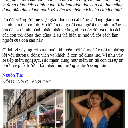
là đang nhìn thấy chính mình. Khi bạn giáo dục con cái, bạn cũng
đang giáo dục chính mình và kiểm tra nhân cách của chính mình
”.
Do đó, với người mẹ việc giáo dục con cái cũng là đang giáo dục
chính bản thân mình. Và lời ăn tiếng nói của người mẹ ảnh hưởng to
lớn đến sự hình thành nhân phẩm, cũng như cuộc đời và tính cách
của con trẻ, đồng thời cũng là sự thể hiện trí huệ và cốt cách làm
người của con sau này.
Chính vì vậy, người xưa muốn khuyên mỗi bà mẹ hãy nói ra những
lời yêu thương, động viên và khích lệ con trẻ đúng lúc. Vì như vậy
sẽ tiếp thêm nghị lực, sức mạnh cũng như niềm tin để con cái tự tin
bước về phía trước, đón nhận một tương lai tươi sáng hơn.
Nguồn Tin: