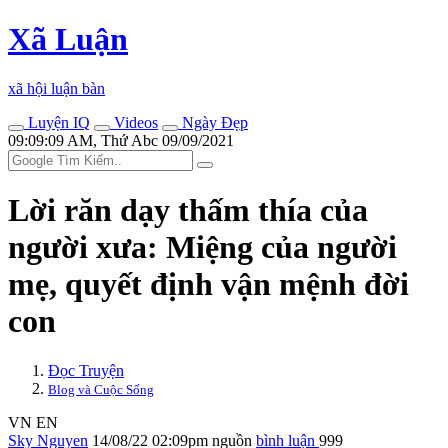
Xã Luận
xã hội luận bàn
Luyện IQ
Videos
Ngày Đẹp
09:09:09 AM, Thứ Abc 09/09/2021
Lời răn dạy thấm thía của
người xưa: Miệng của người
mẹ, quyết định vận mệnh đời
con
Đọc Truyện
Blog và Cuộc Sống
VN
EN
Sky Nguyen
14/08/22 02:09pm
nguồn
bình luận
999