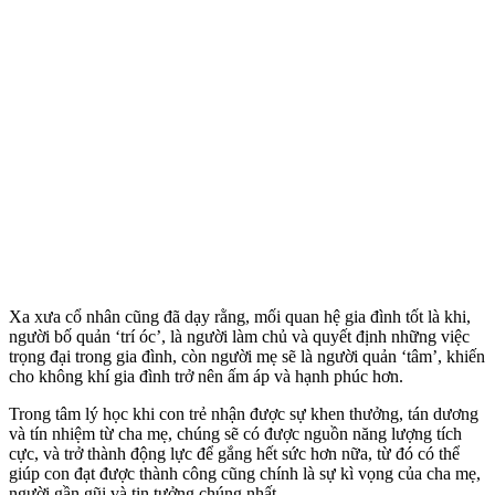
Xa xưa cổ nhân cũng đã dạy rằng, mối quan hệ gia đình tốt là khi,
người bố quản ‘trí óc’, là người làm chủ và quyết định những việc
trọng đại trong gia đình, còn người mẹ sẽ là người quản ‘tâm’, khiến
cho không khí gia đình trở nên ấm áp và hạnh phúc hơn.
Trong tâm lý học khi con trẻ nhận được sự khen thưởng, tán dương
và tín nhiệm từ cha mẹ, chúng sẽ có được nguồn năng lượng tích
cực, và trở thành động lực để gắng hết sức hơn nữa, từ đó có thể
giúp con đạt được thành công cũng chính là sự kì vọng của cha mẹ,
người gần gũi và tin tưởng chúng nhất.