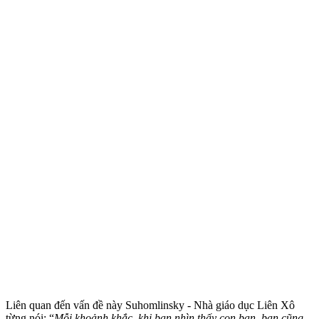
Liên quan đến vấn đề này Suhomlinsky - Nhà giáo dục Liên Xô
từng nói: “
Mỗi khoảnh khắc, khi bạn nhìn thấy con bạn, bạn cũng