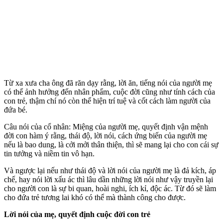
Từ xa xưa cha ông đã răn dạy rằng, lời ăn, tiếng nói của người mẹ
có thể ảnh hưởng đến nhân phẩm, cuộc đời cũng như tính cách của
con trẻ, thậm chí nó còn thể hiện trí tuệ và cốt cách làm người của
đứa bé.
Câu nói của cổ nhân: Miệng của người mẹ, quyết định vận mệnh
đời con hàm ý rằng, thái độ, lời nói, cách ứng biến của người mẹ
nếu là bao dung, là cởi mởi thân thiện, thì sẽ mang lại cho con cái sự
tin tưởng và niềm tin vô hạn.
Và ngược lại nếu như thái độ và lời nói của người mẹ là đả kích, áp
chế, hay nói lời xấu ác thì lâu dần những lời nói như vậy truyền lại
cho người con là sự bi quan, hoài nghi, ích kỉ, độc ác. Từ đó sẽ làm
cho đứa trẻ tương lai khó có thể mà thành công cho được.
Lời nói của mẹ, quyết định cuộc đời con trẻ