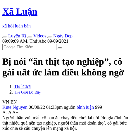
Xã Luận
xã hội luận bàn
Luyện IQ
Videos
Ngày Đẹp
09:09:09 AM, Thứ Abc 09/09/2021
Bị nói “ăn thịt tạo nghiệp”, cô
gái uất ức làm điều không ngờ
Thế Giới
Thế Giới Đó Đây
VN
EN
Kute Nguyen
06/08/22 01:33pm
nguồn
bình luận
999
A-
A
A+
Người thân vừa mất, cô bạn ăn chay đến chơi lại nói ’do gia đình ăn
thịt nhiều quá nên tạo nghiệp, người thân mới đoản thọ’, cô gái bức
xúc chia sẻ câu chuyện lên mạng xã hội.