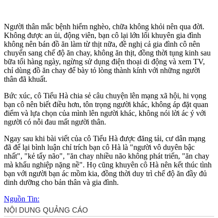
Người thân mắc bệnh hiểm nghèo, chữa không khỏi nên qua đời.
Không được an ủi, động viên, bạn cô lại lớn lối khuyên gia đình
không nên bán đồ ăn làm từ thịt nữa, đề nghị cả gia đình cô nên
chuyển sang chế độ ăn chay, không ăn thịt, đồng thời tụng kinh sau
bữa tối hàng ngày, ngừng sử dụng điện thoại di động và xem TV,
chỉ dùng đồ ăn chay để bày tỏ lòng thành kính với những người
thân đã khuất.
Bức xúc, cô Tiểu Hà chia sẻ câu chuyện lên mạng xã hội, hi vọng
bạn cô nên biết điều hơn, tôn trọng người khác, không áp đặt quan
điểm và lựa chọn của mình lên người khác, không nói lời ác ý với
người có nỗi đau mất người thân.
Ngay sau khi bài viết của cô Tiểu Hà được đăng tải, cư dân mạng
đã để lại bình luận chỉ trích bạn cô Hà là "người vô duyên bậc
nhất", "kẻ tẩy não", "ăn chay nhiều não không phát triển, "ăn chay
mà khẩu nghiệp nặng nề". Họ cũng khuyên cô Hà nên kết thúc tình
bạn với người bạn ác mồm kia, đồng thời duy trì chế độ ăn đầy đủ
dinh dưỡng cho bản thân và gia đình.
Nguồn Tin: