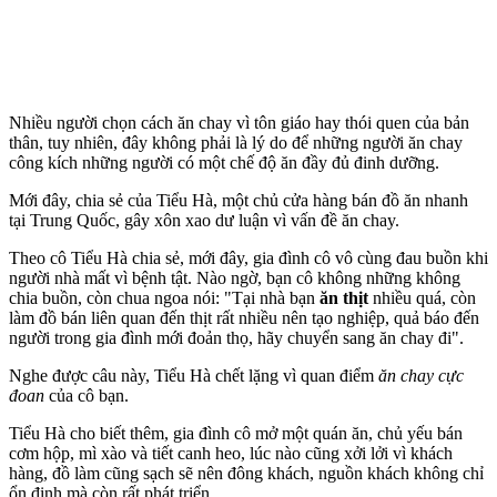
Nhiều người chọn cách ăn chay vì tôn giáo hay thói quen của bản
thân, tuy nhiên, đây không phải là lý do để những người ăn chay
công kích những người có một chế độ ăn đầy đủ đinh dưỡng.
Mới đây, chia sẻ của Tiểu Hà, một chủ cửa hàng bán đồ ăn nhanh
tại Trung Quốc, gây xôn xao dư luận vì vấn đề ăn chay.
Theo cô Tiểu Hà chia sẻ, mới đây, gia đình cô vô cùng đau buồn khi
người nhà mất vì bệnh tật. Nào ngờ, bạn cô không những không
chia buồn, còn chua ngoa nói: "Tại nhà bạn
ăn thịt
nhiều quá, còn
làm đồ bán liên quan đến thịt rất nhiều nên tạo nghiệp, quả báo đến
người trong gia đình mới đoản thọ, hãy chuyển sang ăn chay đi".
Nghe được câu này, Tiểu Hà chết lặng vì quan điểm
ăn chay cực
đoan
của cô bạn.
Tiểu Hà cho biết thêm, gia đình cô mở một quán ăn, chủ yếu bán
cơm hộp, mì xào và tiết canh heo, lúc nào cũng xởi lởi vì khách
hàng, đồ làm cũng sạch sẽ nên đông khách, nguồn khách không chỉ
ổn định mà còn rất phát triển.