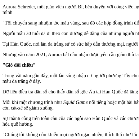
Aurora Schreder, một giáo viên người Bỉ, bén duyên với công việc n
mình.
"Tôi chuyển sang nhuộm tóc màu vàng, sau đó các hợp đồng trình diễn 
Người mẫu 30 tuổi đã đi theo con đường dễ dàng của những người n
Tại Hàn Quốc, nơi làn da trắng sứ có sức hấp dẫn thương mại, người 
Nhưng vào năm 2021, Aurora bắt đầu nhận được yêu cầu giảm thù la
"Gió đổi chiều"
Trong vài năm gần đây, một làn sóng nhập cư người phương Tây chuy
mẫu da trắng ở đây.
Dữ liệu điều tra dân số cho thấy dân số gốc Âu tại Hàn Quốc đã tăn
Mỗi khi một chương trình như
Squid Game
nổi tiếng hoặc một bài há
còn cát-xê sẽ giảm xuống.
Sự thành công trên toàn cầu của các ngôi sao Hàn Quốc và các chương
hóa quê hương.
"Chúng tôi không còn khiến mọi người ngạc nhiên, thích thú như lúc 