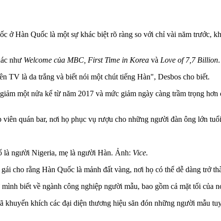
c ở Hàn Quốc là một sự khác biệt rõ ràng so với chỉ vài năm trước, k
hác như
Welcome của MBC, First Time in Korea
và
Love of 7,7 Billion
.
n TV là da trắng và biết nói một chút tiếng Hàn", Desbos cho biết.
giảm một nửa kể từ năm 2017 và mức giảm ngày càng trầm trọng hơn d
‌p viê‌n quán bar, nơi họ phục vụ rượu cho những người đàn ông lớn tu
 là người Nigeria, mẹ là người Hàn. Ảnh:
Vice.
gái cho rằng Hàn Quốc là mảnh đất vàng, nơi họ có thể dễ dàng trở t
ứ mình biết về ngành công nghiệp người mẫu, bao gồm cả mặt tối của n
huyến khích các đại diện thương hiệu săn đón những người mẫu tuyệt v