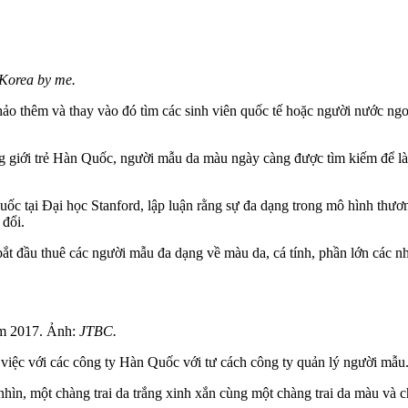
Korea by me.
thảo thêm và thay vào đó tìm các sinh viên quốc tế hoặc người nước n
ng giới trẻ Hàn Quốc, người mẫu d‌a mà‌u ngày càng được tìm kiếm để l
ốc tại Đại học Stanford, lập luận rằng sự đa dạng trong mô hình thư
 đổi.
t đầu thuê các người mẫu đa dạng về màu da, cá tính, phần lớn các n
ăm 2017. Ảnh:
JTBC.
 việc với các công ty Hàn Quốc với tư cách công ty quản lý người mẫu
nhìn, một chàng trai da trắng xinh xắn cùng một chàng trai d‌a mà‌u và