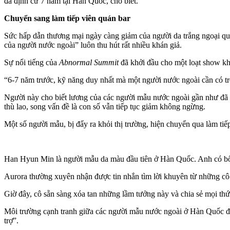
đã định cư 7 năm tại Hàn Quốc, cho biết.
Chuyển sang làm tiế‌p viê‌n quán bar
Sức hấp dẫn thương mại ngày càng giảm của người da trắng ngoại quố
của người nước ngoài” luôn thu hút rất nhiều khán giả.
Sự nổi tiếng của
Abnormal Summit
đã khởi đầu cho một loạt show k
“6-7 năm trước, kỹ năng duy nhất mà một người nước ngoài cần có trê
Người này cho biết lương của các người mẫu nước ngoài gần như đã 
thù lao, song vấn đề là con số vẫn tiếp tục giảm không ngừng.
Một số người mẫu, bị đẩy ra khỏi thị trường, hiện chuyển qua làm tiế
Han Hyun Min là người mẫu d‌a mà‌u đầu tiên ở Hàn Quốc. Anh có bố
Aurora thường xuyên nhận được tin nhắn tìm lời khuyên từ những cô 
Giờ đây, cô sẵn sàng xóa tan những lầm tưởng này và chia sẻ mọi th
Môi trường cạnh tranh giữa các người mẫu nước ngoài ở Hàn Quốc đã k
trợ”.