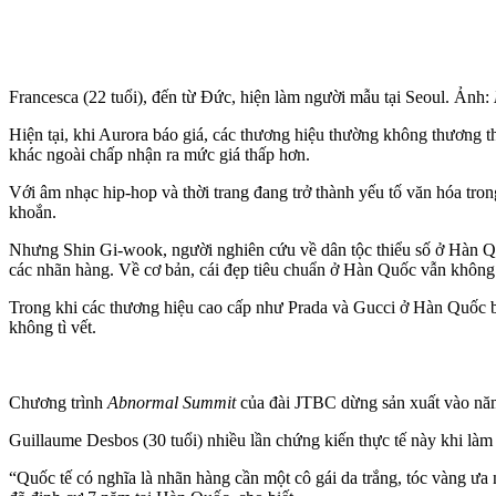
Francesca (22 tuổi), đến từ Đức, hiện làm người mẫu tại Seoul. Ảnh:
Hiện tại, khi Aurora báo giá, các thương hiệu thường không thương 
khác ngoài chấp nhận ra mức giá thấp hơn.
Với âm nhạc hip-hop và thời trang đang trở thành yếu tố văn hóa tro
khoắn.
Nhưng Shin Gi-wook, người nghiên cứu về dân tộc thiểu số ở Hàn Qu
các nhãn hàng. Về cơ bản, cái đẹp tiêu chuẩn ở Hàn Quốc vẫn không
Trong khi các thương hiệu cao cấp như Prada và Gucci ở Hàn Quốc bắ
không tì vết.
Chương trình
Abnormal Summit
của đài JTBC dừng sản xuất vào n
Guillaume Desbos (30 tuổi) nhiều lần chứng kiến thực tế này khi làm
“Quốc tế có nghĩa là nhãn hàng cần một cô gái da trắng, tóc vàng ưa 