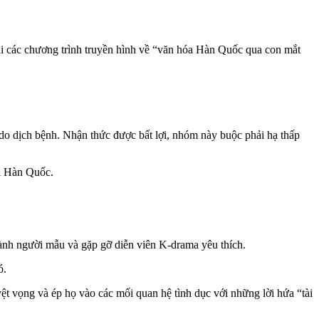
hi các chương trình truyền hình về “văn hóa Hàn Quốc qua con mắt
o dịch bệnh. Nhận thức được bất lợi, nhóm này buộc phải hạ thấp
ổi Hàn Quốc.
hành người mẫu và gặp gỡ diễn viên K-drama yêu thích.
ó.
ọng và ép họ vào các mối quan hệ tìn‌ּh dụ‌ּc với những lời hứa “tài