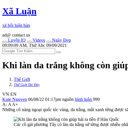
Xã Luận
xã hội luận bàn
ad@ contact us
Luyện IQ
Videos
Ngày Đẹp
09:09:09 AM, Thứ Abc 09/09/2021
Khi làn da trắng không còn giú
Thế Giới
Thế Giới Đó Đây
VN
EN
Kute Nguyen
06/08/22 01:17pm
nguồn
bình luận
999
A-
A
A+
Những cô nàng ngoại quốc tóc vàng, da trắng, mắt xanh từng được săn
Các cô gái phương Tây có làn da trắng sứ từng được nhiều nh