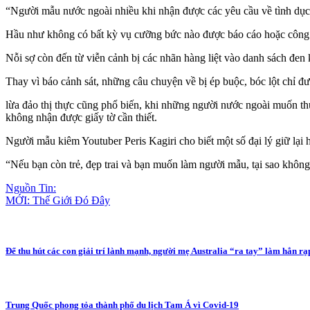
“Người mẫu nước ngoài nhiều khi nhận được các yêu cầu về tìn‌ּh dụ‌ּ
Hầu như không có bất kỳ vụ cưỡng bức nào được báo cáo hoặc công 
Nỗi sợ còn đến từ viễn cảnh bị các nhãn hàng liệt vào danh sách đen
Thay vì báo cảnh sát, những câu chuyện về bị ép buộc, bó‌c lộ‌t chỉ đ
lừa đảo thị thực cũng phổ biến, khi những người nước ngoài muốn th
không nhận được giấy tờ cần thiết.
Người mẫu kiêm Youtuber Peris Kagiri cho biết một số đại lý giữ lại
“Nếu bạn còn trẻ, đẹp trai và bạn muốn làm người mẫu, tại sao khôn
Nguồn Tin:
MỚI: Thế Giới Đó Đây
Để thu hút các con giải trí lành mạnh, người mẹ Australia “ra tay” làm hẳn rạ
Trung Quốc phong tỏa thành phố du lịch Tam Á vì Covid-19