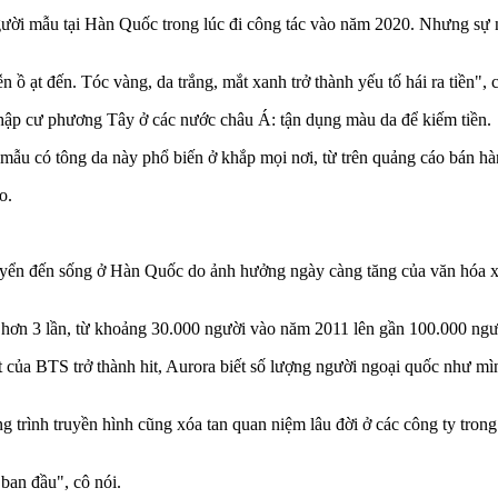
gười mẫu tại Hàn Quốc trong lúc đi công tác vào năm 2020. Nhưng sự ng
ồ ạt đến. Tóc vàng, da trắng, mắt xanh trở thành yếu tố hái ra tiền", 
hập cư phương Tây ở các nước châu Á: tận dụng màu da để kiếm tiền.
mẫu có tông da này phổ biến ở khắp mọi nơi, từ trên quảng cáo bán hà
o.
ển đến sống ở Hàn Quốc do ảnh hưởng ngày càng tăng của văn hóa xứ k
g hơn 3 lần, từ khoảng 30.000 người vào năm 2011 lên gần 100.000 ng
t của BTS trở thành hit, Aurora biết số lượng người ngoại quốc như m
 trình truyền hình cũng xóa tan quan niệm lâu đời ở các công ty tron
ban đầu", cô nói.