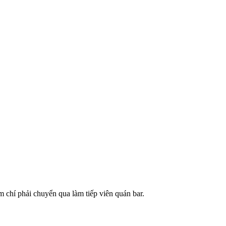
hí phải chuyển qua làm tiế‌p viê‌n quán bar.