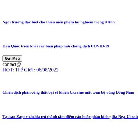
Ngôi trường đặc biệt cho thiếu niên phạm tội nghiêm trọng ở Anh
Hàn Quốc triển khai các biện pháp mới chống dịch COVID-19
Gửi Msg
contact@
HOT: Thế Giới : 06/08/2022
Chiến dịch phản công thất bại sẽ khiến Ukraine mất toàn bộ vùng Đông Nam
Tại sao Zaporizhzhia trở thành tâm điểm cáo buộc pháo kích giữa Nga-Ukrai