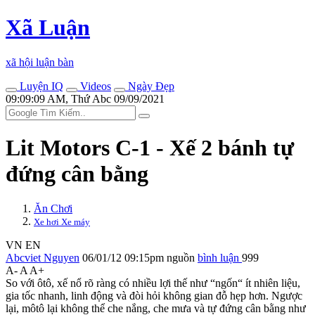
Xã Luận
xã hội luận bàn
Luyện IQ
Videos
Ngày Đẹp
09:09:09 AM, Thứ Abc 09/09/2021
Lit Motors C-1 - Xế 2 bánh tự
đứng cân bằng
Ăn Chơi
Xe hơi Xe máy
VN
EN
Abcviet Nguyen
06/01/12 09:15pm
nguồn
bình luận
999
A-
A
A+
So với ôtô, xế nổ rõ ràng có nhiều lợi thế như “ngốn“ ít nhiên liệu,
gia tốc nhanh, linh động và đòi hỏi không gian đỗ hẹp hơn. Ngược
lại, môtô lại không thể che nắng, che mưa và tự đứng cân bằng như