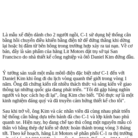
Là mẫu xế điện dành cho 2 người ngồi, C-1 sử dụng hệ thống cân
bằng hồi chuyển điều khiển bằng điện tử để đứng thẳng khi dừng
lại hoặc bị đâm từ bên hông trong trường hợp xảy ra tai nạn. Về cơ
bản, đây là sản phẩm của hãng Lit Motors đặt trụ sở tại San
Francisco do nhà thiết kế công nghiệp và ôtô Daniel Kim đứng đầu.
Ý tưởng sản xuất một mẫu môtô điện đặc biệt như C-1 đến với
Daniel Kim khi ông đi du lịch vòng quanh thế giới trong vòng 1
năm. Ông đã chứng kiến rất nhiều thách thức và sáng kiến về giao
thông tại những quốc gia đang phát triển. "Tôi đã gặp hàng nghìn
người và học cách họ đi lại", ông Kim cho biết. "Đó thực sự là một
kinh nghiệm đáng quý và đã truyền cảm hứng thiết kế cho tôi".
Sau khi trở về, ông Kim và các nhân viên đã cùng nhau phát triển
hệ thống cân bằng dựa trên bánh đà cho C-1 và lớp kính bao phủ
quanh xe. Hiện nay, họ đang chế tạo thủ công một nguyên mẫu có
thân vỏ bằng thép dự kiến sẽ được hoàn thành trong vòng 3 tháng
tới. Theo kế hoạch, hãng Lit Motors sẽ phân phối C-1 ra thị trường