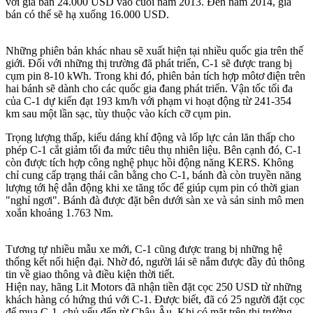
với giá bán 24.000 USD vào cuối năm 2013. Đến năm 2014, giá
bán có thể sẽ hạ xuống 16.000 USD.
Những phiên bản khác nhau sẽ xuất hiện tại nhiều quốc gia trên thế
giới. Đối với những thị trường đã phát triển, C-1 sẽ được trang bị
cụm pin 8-10 kWh. Trong khi đó, phiên bản tích hợp môtơ điện trên
hai bánh sẽ dành cho các quốc gia đang phát triển. Vận tốc tối đa
của C-1 dự kiến đạt 193 km/h với phạm vi hoạt động từ 241-354
km sau một lần sạc, tùy thuộc vào kích cỡ cụm pin.
Trọng lượng thấp, kiểu dáng khí động và lốp lực cản lăn thấp cho
phép C-1 cắt giảm tối đa mức tiêu thụ nhiên liệu. Bên cạnh đó, C-1
còn được tích hợp công nghệ phục hồi động năng KERS. Không
chỉ cung cấp trạng thái cân bằng cho C-1, bánh đà còn truyền năng
lượng tới hệ dẫn động khi xe tăng tốc để giúp cụm pin có thời gian
"nghỉ ngơi". Bánh đà được đặt bên dưới sàn xe và sản sinh mô men
xoắn khoảng 1.763 Nm.
Tương tự nhiều mẫu xe mới, C-1 cũng được trang bị những hệ
thống kết nối hiện đại. Nhờ đó, người lái sẽ nắm được đầy đủ thông
tin về giao thông và điều kiện thời tiết.
Hiện nay, hãng Lit Motors đã nhận tiền đặt cọc 250 USD từ những
khách hàng có hứng thú với C-1. Được biết, đã có 25 người đặt cọc
để mua C-1, chủ yếu đến từ Châu Âu. Khi có mặt trên thị trường,