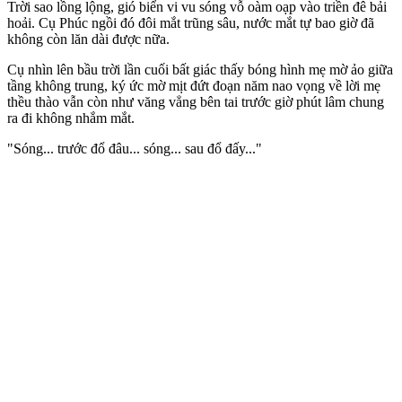
Trời sao lồng lộng, gió biển vi vu sóng vỗ oàm oạp vào triền đê bải
hoải. Cụ Phúc ngồi đó đôi mắt trũng sâu, nước mắt tự bao giờ đã
không còn lăn dài được nữa.
Cụ nhìn lên bầu trời lần cuối bất giác thấy bóng hình mẹ mờ ảo giữa
tầng không trung, ký ức mờ mịt đứt đoạn năm nao vọng về lời mẹ
thều thào vẫn còn như văng vẳng bên tai trước giờ phút lâm chung
ra đi không nhắm mắt.
"Sóng... trước đổ đâu... sóng... sau đổ đấy..."