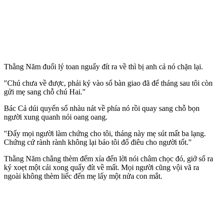
Thằng Năm đuối lý toan nguẩy đít ra về thì bị anh cả nó chặn lại.
"Chú chưa về được, phải ký vào sổ bàn giao đã để tháng sau tôi còn
gửi mẹ sang chỗ chú Hai."
Bác Cả dúi quyển sổ nhàu nát về phía nó rồi quay sang chỗ bọn
người xung quanh nói oang oang.
"Đấy mọi người làm chứng cho tôi, tháng này mẹ sút mất ba lạng.
Chứng cứ rành rành không lại bảo tôi đổ điêu cho người tốt."
Thằng Năm chẳng thèm đếm xỉa đến lời nói châm chọc đó, giở sổ ra
ký xoẹt một cái xong quẩy đít về mất. Mọi người cũng vội vã ra
ngoài không thèm liếc đến mẹ lấy một nửa con mắt.