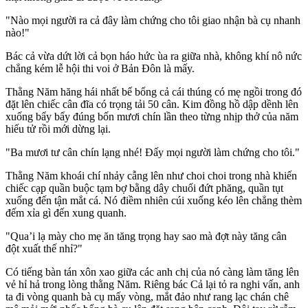
"Nào mọi người ra cả đây làm chứng cho tôi giao nhận bà cụ nhanh
nào!"
Bác cả vừa dứt lời cả bọn háo hức ùa ra giữa nhà, không khí nô nức
chẳng kém lễ hội thi voi ở Bản Đôn là mấy.
Thằng Năm hăng hái nhất bế bổng cả cái thúng có mẹ ngồi trong đó
đặt lên chiếc cân đĩa có trọng tải 50 cân. Kim đồng hồ dập dềnh lên
xuống bẩy bẩy đúng bốn mươi chín lần theo từng nhịp thở của năm
hiếu tử rồi mới dừng lại.
"Ba mươi tư cân chín lạng nhé! Đấy mọi người làm chứng cho tôi."
Thằng Năm khoái chí nhảy cẫng lên như choi choi trong nhà khiến
chiếc cạp quần buộc tạm bợ bằng dây chuối đứt phăng, quần tụt
xuống đến tận mắt cá. Nó điềm nhiên cúi xuống kéo lên chẳng thèm
đếm xỉa gì đến xung quanh.
"Qua’i lạ mày cho mẹ ăn tăng trọng hay sao mà đợt này tăng cân
đột xuất thế nhỉ?"
Có tiếng bàn tán xôn xao giữa các anh chị của nó càng làm tăng lên
vẻ hỉ hả trong lòng thằng Năm. Riêng bác Cả lại tỏ ra nghi vấn, anh
ta đi vòng quanh bà cụ mấy vòng, mắt đảo như rang lạc chán chê