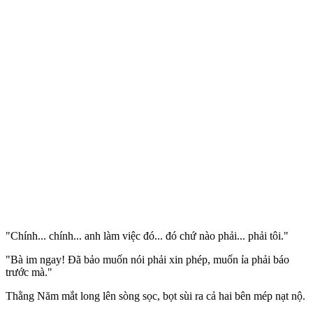
"Chính... chính... anh làm việc đó... đó chứ nào phải... phải tôi."
"Bà im ngay! Đã bảo muốn nói phải xin phép, muốn ỉa phải báo
trước mà."
Thằng Năm mắt long lên sòng sọc, bọt sùi ra cả hai bên mép nạt nộ.