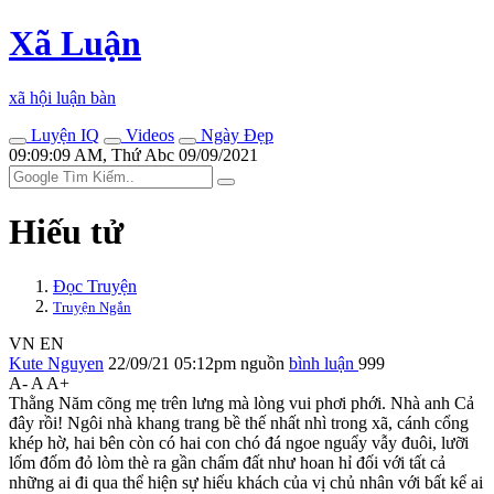
Xã Luận
xã hội luận bàn
Luyện IQ
Videos
Ngày Đẹp
09:09:09 AM, Thứ Abc 09/09/2021
Hiếu tử
Đọc Truyện
Truyện Ngắn
VN
EN
Kute Nguyen
22/09/21 05:12pm
nguồn
bình luận
999
A-
A
A+
Thằng Năm cõng mẹ trên lưng mà lòng vui phơi phới. Nhà anh Cả
đây rồi! Ngôi nhà khang trang bề thế nhất nhì trong xã, cánh cổng
khép hờ, hai bên còn có hai con chó đá ngoe nguẩy vẫy đuôi, lưỡi
lốm đốm đỏ lòm thè ra gần chấm đất như hoan hỉ đối với tất cả
những ai đi qua thể hiện sự hiếu khách của vị chủ nhân với bất kể ai