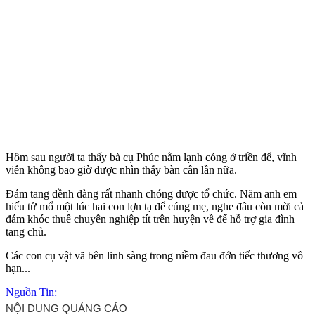
Hôm sau người ta thấy bà cụ Phúc nằm lạnh cóng ở triền để, vĩnh
viễn không bao giờ được nhìn thấy bàn cân lần nữa.
Đám tang dềnh dàng rất nhanh chóng được tổ chức. Năm anh em
hiếu tử mổ một lúc hai con lợn tạ để cúng mẹ, nghe đâu còn mời cả
đám khóc thuê chuyên nghiệp tít trên huyện về để hỗ trợ gia đình
tang chủ.
Các con cụ vật vã bên linh sàng trong niềm đau đớn tiếc thương vô
hạn...
Nguồn Tin: