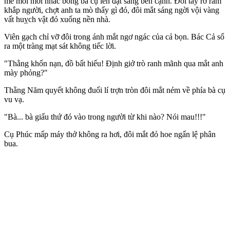
mê mỏi mới nhấc bổng bà cụ lên đặt sang bên cạnh. Đôi tay rờ rẫm
khắp người, chợt anh ta mò thấy gì đó, đôi mắt sáng ngời vội vàng
vất huỵch vật đó xuống nền nhà.
Viên gạch chỉ vỡ đôi trong ánh mắt ngơ ngác của cả bọn. Bác Cả sổ
ra một tràng mạt sát không tiếc lời.
"Thằng khốn nạn, đồ bất hiếu! Định giở trò ranh mãnh qua mắt anh
mày phỏng?"
Thằng Năm quyết không đuối lí trợn tròn đôi mắt ném về phía bà cụ
vu vạ.
"Bà... bà giấu thứ đó vào trong người từ khi nào? Nói mau!!!"
Cụ Phúc mấp máy thở không ra hơi, đôi mắt đỏ hoe ngấn lệ phân
bua.