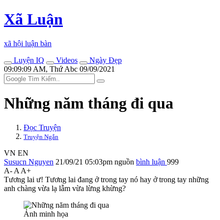
Xã Luận
xã hội luận bàn
Luyện IQ
Videos
Ngày Đẹp
09:09:09 AM, Thứ Abc 09/09/2021
Những năm tháng đi qua
Đọc Truyện
Truyện Ngắn
VN
EN
Susucn Nguyen
21/09/21 05:03pm
nguồn
bình luận
999
A-
A
A+
Tương lai ư! Tương lai đang ở trong tay nó hay ở trong tay những
anh chàng vừa lạ lẫm vừa lừng khừng?
Ảnh minh họa