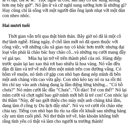
hơn mẹ bây giờ". Nó ậm ừ và cứ nghĩ sung sướng hơn là những gì?
Hay cũng chỉ là sống với một người đàn ông lạnh nhạt với một đàn
con nheo nhóc.
Hai mươi tuổi
Thời gian vẫn trôi qua thật bình thản. Bây giờ nó đã là một cô
thợ lành nghề. Hàng ngày, ở chỗ làm mới nó đã quen thuộc với
công việc, với những câu xã giao tuy có khác hơn trước nhưng đại
loại vẫn phải là chào bác hay chào cô...và những nụ cười mang đầy
vẻ giả tạo. Mùa hạ lại trở về trên thành phố của nó. Hàng điệp
trước quán lại lao xao thả rơi bao nhiêu là hoa vàng. Nó vẫn đều
đặn đi làm và trở về mỗi đêm một mình trên con đường vắng. Có
hôm về muộn, nó tình cờ gặp con nhỏ bạn đang nép mình đi bên
một anh chàng vừa cao vừa gầy. Con nhỏ kéo tay nó ra xa rồi thì
lén chỉ tay vào anh chàng đang lạ lẫm đứng lừng khừng... "Có bồ
chưa?" Nó mỉm cười lắc đầu "Chưa". "Ối dào! Trẻ con thế!" Nó lại
mỉm cười và chợt nghĩ bao giờ mình mới hết là trẻ con! Con nhóc lại
thì thầm "Này, để tao giới thiệu cho mày một anh chàng khá lắm,
đang làm ở công ty Du lịch đấy nhá". Nó vu vơ cười rồi chào nhẹ
chia tay. Tiếng con nhỏ bạn líu ríu xa dần rồi khuất sau những hàng
cây um tùm cuối phố. Nó thơ thẩn trở về, băn khoăn không biết
rằng tình yêu có thật và làm cho người ta trưởng thành!