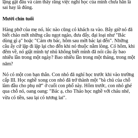
lặng gật đầu và cảm thấy rằng việc nghỉ học của mình chưa hẳn là
sai hay là đúng.
Mười chín tuổi
Hàng phở của mẹ nó, lúc nào cũng có khách ra vào. Bây giờ nó đã
biết chào mời những câu ngọt ngào, đưa đẩy, đại loại như "Bác
dùng gì ạ" hoặc "Cảm ơn bác, hôm sau mời bác lại đến". Những
câu ấy cứ lặp đi lặp lại cho đến khi nó thuộc nằm lòng. Có hôm, khi
đêm về, nó giật mình tự nhủ không biết mình đã nói câu ấy bao
nhiêu lần trong một ngày? Bao nhiêu lần trong một tháng, trong một
năm?
Nó có một con bạn thân. Con nhỏ đã nghỉ học trước khi vào trường
cấp III. Học nghề xong con nhỏ đã trở thành một "bà chủ của chỗ
làm đầu cho phụ nữ" ở cuối con phố này. Hôm trước, con nhỏ ghé
qua chỗ nó, oang oang: "Bác ạ, cho Thảo học nghề với cháu nhé,
vừa có tiền, sau lại có tương lai".