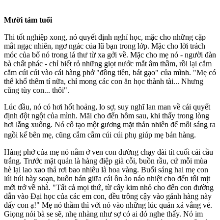
Mười tám tuổi
Thi tốt nghiệp xong, nó quyết định nghỉ học, mặc cho những cặp
mắt ngạc nhiên, ngơ ngác của lũ bạn trong lớp. Mặc cho lời trách
móc của bố nó trong lá thư từ xa gởi về. Mặc cho mẹ nó - người đàn
bà chất phác - chỉ biết rỏ những giọt nước mắt âm thầm, rồi lại cắm
cắm cúi cúi vào cái hàng phở "đồng tiền, bát gạo" của mình. "Mẹ có
thể khổ thêm tí nữa, chỉ mong các con ăn học thành tài... Nhưng
cũng tùy con... thôi".
Lúc đầu, nó có hơi hốt hoảng, lo sợ, suy nghĩ lan man về cái quyết
định đột ngột của mình. Mãi cho đến hôm sau, khi thấy trong lòng
hơi lắng xuống. Nó cố tạo một gương mặt thản nhiên để mỗi sáng ra
ngồi kế bên mẹ, cũng cắm cắm cúi cúi phụ giúp mẹ bán hàng.
Hàng phở của mẹ nó nằm ở ven con đường chạy dài tít cuối cái cầu
trắng. Trước mặt quán là hàng điệp già cỗi, buồn rầu, cứ mỗi mùa
hè lại lao xao thả rơi bao nhiêu là hoa vàng. Buổi sáng hai mẹ con
lúi húi bày soạn, buôn bán giữa cái ồn ào náo nhiệt cho đến tối mịt
mới trở về nhà. "Tất cả mọi thứ, từ cây kim nhỏ cho đến con đường
dẫn vào Ðại học của các em con, đều trông cậy vào gánh hàng này
đấy con ạ!" Mẹ nó thầm thì với nó vào những lúc quán xá vắng vẻ.
Giọng nói bà se sẽ, nhẹ nhàng như sợ có ai đó nghe thấy. Nó im