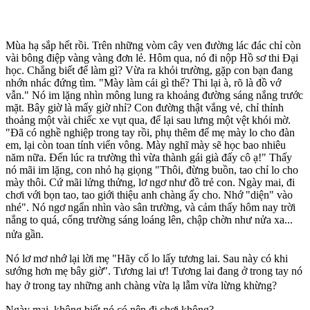
Mùa hạ sắp hết rồi. Trên những vòm cây ven đường lác đác chỉ còn
vài bông điệp vàng vàng đơn lẻ. Hôm qua, nó đi nộp Hồ sơ thi Ðại
học. Chẳng biết để làm gì? Vừa ra khỏi trường, gặp con bạn đang
nhớn nhác đứng tìm. "Mày làm cái gì thế? Thi lại à, rõ là đồ vớ
vẫn." Nó im lặng nhìn mông lung ra khoảng đường sáng nắng trước
mặt. Bây giờ là mấy giờ nhỉ? Con đường thật vắng vẻ, chỉ thỉnh
thoảng một vài chiếc xe vụt qua, để lại sau lưng một vệt khói mờ.
"Ðã có nghề nghiệp trong tay rồi, phụ thêm để mẹ mày lo cho đàn
em, lại còn toan tính viển vông. Mày nghĩ mày sẽ học bao nhiêu
năm nữa. Ðến lúc ra trường thì vừa thành gái già đấy cô ạ!" Thấy
nó mãi im lặng, con nhỏ hạ giọng "Thôi, đừng buồn, tao chỉ lo cho
mày thôi. Cứ mãi lửng thửng, lơ ngơ như đồ trẻ con. Ngày mai, đi
chơi với bọn tao, tao giới thiệu anh chàng ấy cho. Nhớ "diện" vào
nhé". Nó ngơ ngẩn nhìn vào sân trường, và cảm thấy hôm nay trời
nắng to quá, cổng trường sáng loáng lên, chập chờn như nửa xa...
nửa gần.
Nó lơ mơ nhớ lại lời mẹ "Hãy cố lo lấy tương lai. Sau này có khi
sướng hơn mẹ bây giờ". Tương lai ư! Tương lai đang ở trong tay nó
hay ở trong tay những anh chàng vừa lạ lẫm vừa lừng khừng?
Ngày mai, không biết nó có nên đi chơi không?