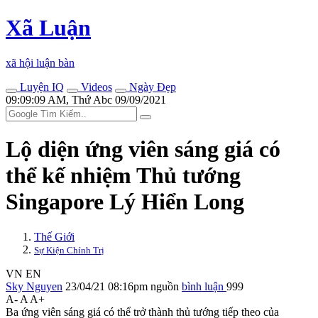
Xã Luận
xã hội luận bàn
Luyện IQ
Videos
Ngày Đẹp
09:09:09 AM, Thứ Abc 09/09/2021
Lộ diện ứng viên sáng giá có
thể kế nhiệm Thủ tướng
Singapore Lý Hiển Long
Thế Giới
Sự Kiện Chính Trị
VN
EN
Sky Nguyen
23/04/21 08:16pm
nguồn
bình luận
999
A-
A
A+
Ba ứng viên sáng giá có thể trở thành thủ tướng tiếp theo của