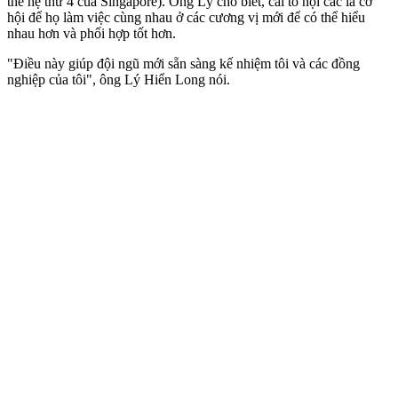
thế hệ thứ 4 của Singapore). Ông Lý cho biết, cải tổ nội các là cơ
hội để họ làm việc cùng nhau ở các cương vị mới để có thể hiểu
nhau hơn và phối hợp tốt hơn.
"Điều này giúp đội ngũ mới sẵn sàng kế nhiệm tôi và các đồng
nghiệp của tôi", ông Lý Hiển Long nói.