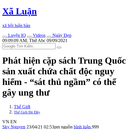
Xã Luận
xã hội luận bàn
Luyện IQ
Videos
Ngày Đẹp
09:09:09 AM, Thứ Abc 09/09/2021
Phát hiện cặp sách Trung Quốc
sản xuất chứa chất độc nguy
hiểm - “sát thủ ngầm” có thể
gây ung thư
Thế Giới
Thế Giới Đó Đây
VN
EN
Sky Nguyen
23/04/21 02:53pm
nguồn
bình luận
999