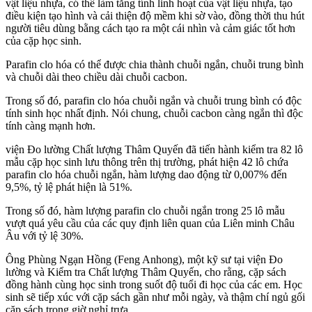
vật liệu nhựa, có thể làm tăng tính linh hoạt của vật liệu nhựa, tạo
điều kiện tạo hình và cải thiện độ mềm khi sờ vào, đồng thời thu hút
người tiêu dùng bằng cách tạo ra một cái nhìn và cảm giác tốt hơn
của cặp học sinh.
Parafin clo hóa có thể được chia thành chuỗi ngắn, chuỗi trung bình
và chuỗi dài theo chiều dài chuỗi cacbon.
Trong số đó, parafin clo hóa chuỗi ngắn và chuỗi trung bình có độc
tính sinh học nhất định. Nói chung, chuỗi cacbon càng ngắn thì độc
tính càng mạnh hơn.
viện Đo lường Chất lượng Thâm Quyến đã tiến hành kiểm tra 82 lô
mẫu cặp học sinh lưu thông trên thị trường, phát hiện 42 lô chứa
parafin clo hóa chuỗi ngắn, hàm lượng dao động từ 0,007% đến
9,5%, tỷ lệ phát hiện là 51%.
Trong số đó, hàm lượng parafin clo chuỗi ngắn trong 25 lô mẫu
vượt quá yêu cầu của các quy định liên quan của Liên minh Châu
Âu với tỷ lệ 30%.
Ông Phùng Ngạn Hồng (Feng Anhong), một kỹ sư tại viện Đo
lường và Kiểm tra Chất lượng Thâm Quyến, cho rằng, cặp sách
đồng hành cùng học sinh trong suốt độ tuổi đi học của các em. Học
sinh sẽ tiếp xúc với cặp sách gần như mỗi ngày, và thậm chí ngủ gối
cặp sách trong giờ nghỉ trưa.