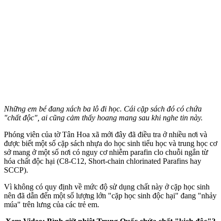
Những em bé đang xách ba lô đi học. Cái cặp sách đó có chứa
"chất độc", ai cũng cảm thấy hoang mang sau khi nghe tin này.
Phóng viên của tờ Tân Hoa xã mới đây đã điều tra ở nhiều nơi và
được biết một số cặp sách nhựa do học sinh tiểu học và trung học cơ
sở mang ở một số nơi có nguy cơ nhiễm parafin clo chuỗi ngắn từ
hó‌a chấ‌t độc hại (C8-C12, Short-chain chlorinated Parafins hay
SCCP).
Vì không có quy định về mức độ sử dụng chất này ở cặp học sinh
nên đã dẫn đến một số lượng lớn "cặp học sinh độc hại" đang "nhảy
múa" trên lưng của các trẻ em.