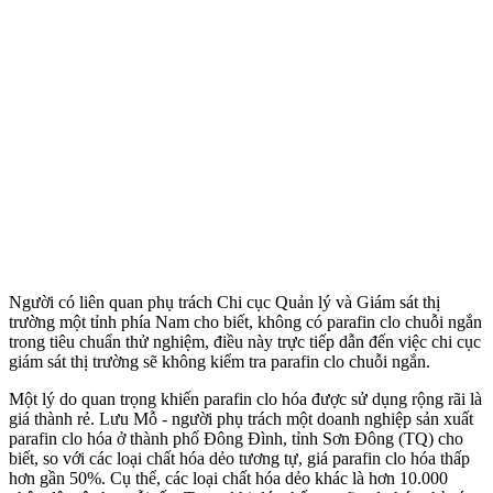
Người có liên quan phụ trách Chi cục Quản lý và Giám sát thị
trường một tỉnh phía Nam cho biết, không có parafin clo chuỗi ngắn
trong tiêu chuẩn thử nghiệm, điều này trực tiếp dẫn đến việc chi cục
giám sát thị trường sẽ không kiểm tra parafin clo chuỗi ngắn.
Một lý do quan trọng khiến parafin clo hóa được sử dụng rộng rãi là
giá thành rẻ. Lưu Mỗ - người phụ trách một doanh nghiệp sản xuất
parafin clo hóa ở thành phố Đông Đình, tỉnh Sơn Đông (TQ) cho
biết, so với các loại chất hóa dẻo tương tự, giá parafin clo hóa thấp
hơn gần 50%. Cụ thể, các loại chất hóa dẻo khác là hơn 10.000