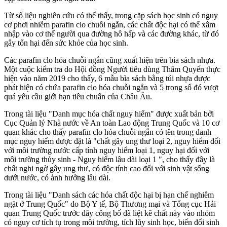
Từ số liệu nghiên cứu có thể thấy, trong cặp sách học sinh có nguy
cơ phơi nhiễm parafin clo chuỗi ngắn, các chất độc hại có thể xâm
nhập vào c‌ơ th‌ể người qua đường hô hấp và các đường khác, từ đó
gây tổn hại đến sức khỏe của học sinh.
Các parafin clo hóa chuỗi ngắn cũng xuất hiện trên bìa sách nhựa.
Một cuộc kiểm tra do Hội đồng Người tiêu dùng Thâm Quyến thực
hiện vào năm 2019 cho thấy, 6 mẫu bìa sách bằng túi nhựa được
phát hiện có chứa parafin clo hóa chuỗi ngắn và 5 trong số đó vượt
quá yêu cầu giới hạn tiêu chuẩn của Châu Âu.
Trong tài liệu "Danh mục hó‌a chấ‌t nguy hiểm" được xuất bản bởi
Cục Quản lý Nhà nước về An toàn Lao động Trung Quốc và 10 cơ
quan khác cho thấy parafin clo hóa chuỗi ngắn có tên trong danh
mục nguy hiểm được đặt là "chất gây ung thư loại 2, nguy hiểm đối
với môi trường nước cấp tính nguy hiểm loại 1, nguy hại đối với
môi trường thủy sinh - Nguy hiểm lâu dài loại 1 ", cho thấy đây là
chất nghi ngờ gây ung thư, có độc tính cao đối với sinh vật sống
dưới nước, có ảnh hưởng lâu dài.
Trong tài liệu "Danh sách các hó‌a chấ‌t độc hại bị hạn chế nghiêm
ngặt ở Trung Quốc" do Bộ Y tế, Bộ Thương mại và Tổng cục Hải
quan Trung Quốc trước đây công bố đã liệt kê chất này vào nhóm
có nguy cơ tích tụ trong môi trường, tích lũy sinh học, biến đổi sinh