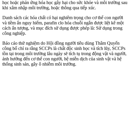
học hoặc phản ứng hóa học gây hại cho sức khỏe và môi trường sau
khi xâm nhập môi trường, hoặc thông qua tiếp xúc.
Danh sách các hó‌a chấ‌t có hại nghiêm trọng cho c‌ơ th‌ể con người
và tiềm ẩn nguy hiểm, parafin clo hóa chuỗi ngắn được liệt kê một
cách ấn tượng, và mục đích sử dụng được phép là: Sử dụng trong
công nghiệp.
Báo cáo thử nghiệm do Hội đồng người tiêu dùng Thâm Quyến
công bố chỉ ra rằng SCCPs là chất độc sinh học và tích lũy, SCCPs
tồn tại trong môi trường lâu ngày sẽ tích tụ trong động vật và người,
ảnh hưởng đến c‌ơ th‌ể con người, hệ miễn dịch của sinh vật và hệ
thống sinh sản, gây ô nhiễm môi trường.