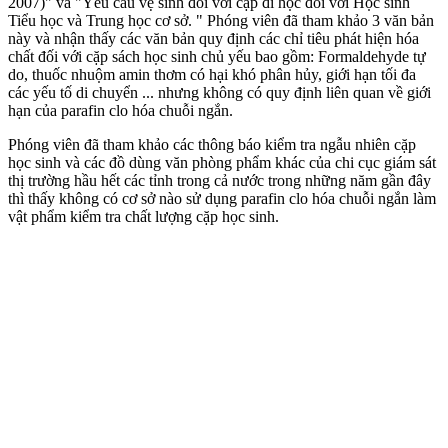
2007)" và "Yêu cầu vệ sinh đối với cặp đi học đối với Học sinh
Tiểu học và Trung học cơ sở. " Phóng viên đã tham khảo 3 văn bản
này và nhận thấy các văn bản quy định các chỉ tiêu phát hiện hó‌a
chấ‌t đối với cặp sách học sinh chủ yếu bao gồm: Formaldehyde tự
do, thuốc nhuộm amin thơm có hại khó phân hủy, giới hạn tối đa
các yếu tố di chuyển ... nhưng không có quy định liên quan về giới
hạn của parafin clo hóa chuỗi ngắn.
Phóng viên đã tham khảo các thông báo kiểm tra ngẫu nhiên cặp
học sinh và các đồ dùng văn phòng phẩm khác của chi cục giám sát
thị trường hầu hết các tỉnh trong cả nước trong những năm gần đây
thì thấy không có cơ sở nào sử dụng parafin clo hóa chuỗi ngắn làm
vật phẩm kiểm tra chất lượng cặp học sinh.