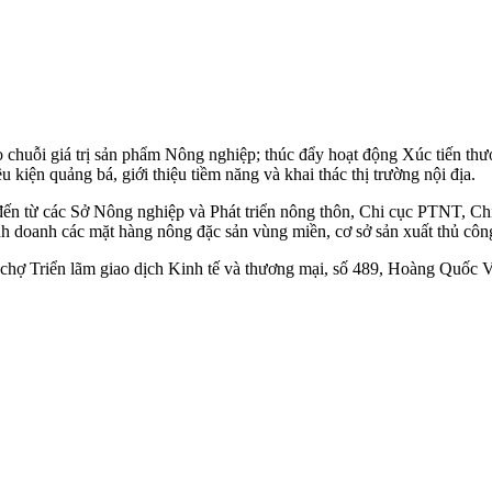
 cho chuỗi giá trị sản phẩm Nông nghiệp; thúc đẩy hoạt động Xúc tiến t
u kiện quảng bá, giới thiệu tiềm năng và khai thác thị trường nội địa.
 đến từ các Sở Nông nghiệp và Phát triển nông thôn, Chi cục PTNT, 
kinh doanh các mặt hàng nông đặc sản vùng miền, cơ sở sản xuất thủ cô
 chợ Triển lãm giao dịch Kinh tế và thương mại, số 489, Hoàng Quốc V