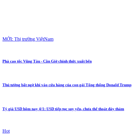
MỚI: Thị trường ViệtNam
Phà cao tốc Vũng Tàu - Cần Giờ chính thức xuất bến
Thủ tướng bất ngờ khi vào cửa hàng của con gái Tổng thống Donald Trump
Tỷ giá USD hôm nay 4/1: USD tiếp tục suy yếu, chưa thể thoát đáy thảm
Hot