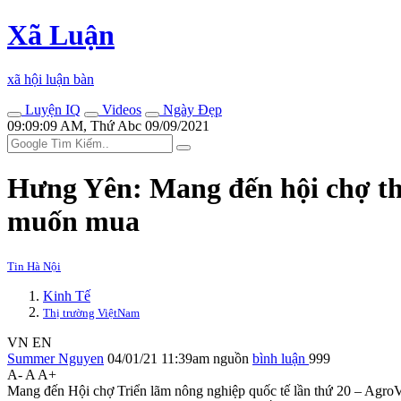
Xã Luận
xã hội luận bàn
Luyện IQ
Videos
Ngày Đẹp
09:09:09 AM, Thứ Abc 09/09/2021
Hưng Yên: Mang đến hội chợ thứ
muốn mua
Tin Hà Nội
Kinh Tế
Thị trường ViệtNam
VN
EN
Summer Nguyen
04/01/21 11:39am
nguồn
bình luận
999
A-
A
A+
Mang đến Hội chợ Triển lãm nông nghiệp quốc tế lần thứ 20 – AgroV