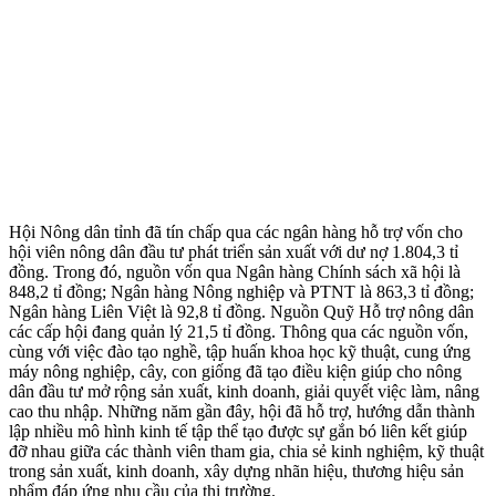
Hội Nông dân tỉnh đã tín chấp qua các ngân hàng hỗ trợ vốn cho
hội viên nông dân đầu tư phát triển sản xuất với dư nợ 1.804,3 tỉ
đồng. Trong đó, nguồn vốn qua Ngân hàng Chính sách xã hội là
848,2 tỉ đồng; Ngân hàng Nông nghiệp và PTNT là 863,3 tỉ đồng;
Ngân hàng Liên Việt là 92,8 tỉ đồng. Nguồn Quỹ Hỗ trợ nông dân
các cấp hội đang quản lý 21,5 tỉ đồng. Thông qua các nguồn vốn,
cùng với việc đào tạo nghề, tập huấn khoa học kỹ thuật, cung ứng
máy nông nghiệp, cây, con giống đã tạo điều kiện giúp cho nông
dân đầu tư mở rộng sản xuất, kinh doanh, giải quyết việc làm, nâng
cao thu nhập. Những năm gần đây, hội đã hỗ trợ, hướng dẫn thành
lập nhiều mô hình kinh tế tập thể tạo được sự gắn bó liên kết giúp
đỡ nhau giữa các thành viên tham gia, chia sẻ kinh nghiệm, kỹ thuật
trong sản xuất, kinh doanh, xây dựng nhãn hiệu, thương hiệu sản
phẩm đáp ứng nhu cầu của thị trường.