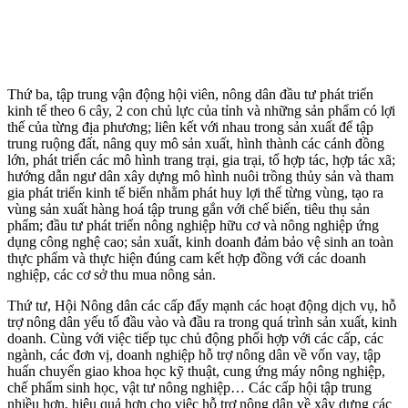
Thứ ba, tập trung vận động hội viên, nông dân đầu tư phát triển
kinh tế theo 6 cây, 2 con chủ lực của tỉnh và những sản phẩm có lợi
thế của từng địa phương; liên kết với nhau trong sản xuất để tập
trung ruộng đất, nâng quy mô sản xuất, hình thành các cánh đồng
lớn, phát triển các mô hình trang trại, gia trại, tổ hợp tác, hợp tác xã;
hướng dẫn ngư dân xây dựng mô hình nuôi trồng thủy sản và tham
gia phát triển kinh tế biển nhằm phát huy lợi thế từng vùng, tạo ra
vùng sản xuất hàng hoá tập trung gắn với chế biến, tiêu thụ sản
phẩm; đầu tư phát triển nông nghiệp hữu cơ và nông nghiệp ứng
dụng công nghệ cao; sản xuất, kinh doanh đảm bảo vệ sinh an toàn
thực phẩm và thực hiện đúng cam kết hợp đồng với các doanh
nghiệp, các cơ sở thu mua nông sản.
Thứ tư, Hội Nông dân các cấp đẩy mạnh các hoạt động dịch vụ, hỗ
trợ nông dân yếu tố đầu vào và đầu ra trong quá trình sản xuất, kinh
doanh. Cùng với việc tiếp tục chủ động phối hợp với các cấp, các
ngành, các đơn vị, doanh nghiệp hỗ trợ nông dân về vốn vay, tập
huấn chuyển giao khoa học kỹ thuật, cung ứng máy nông nghiệp,
chế phẩm sinh học, vật tư nông nghiệp… Các cấp hội tập trung
nhiều hơn, hiệu quả hơn cho việc hỗ trợ nông dân về xây dựng các