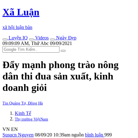
Xã Luận
xã hội luận bàn
Luyện IQ
Videos
Ngày Đẹp
09:09:09 AM, Thứ Abc 09/09/2021
Đẩy mạnh phong trào nông
dân thi đua sản xuất, kinh
doanh giỏi
Tin Quảng Trị, Đông Hà
Kinh Tế
Thị trường ViệtNam
VN
EN
Susucn Nguyen
08/09/20 10:39am
nguồn
bình luận
999