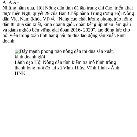
A-
A
A+
Những năm qua, Hội Nông dân tỉnh đã tập trung chỉ đạo, triển khai
thực hiện Nghị quyết 29 của Ban Chấp hành Trung ương Hội Nông
dân Việt Nam (khóa VI) về “Nâng cao chất lượng phong trào nông
dân thi đua sản xuất, kinh doanh giỏi, đoàn kết giúp nhau làm giàu
và giảm nghèo bền vững giai đoạn 2016- 2020”, tạo động lực cho
hội viên trong toàn tỉnh hăng hái thi đua lao động sản xuất, kinh
doanh.
Lãnh đạo Hội Nông dân tỉnh kiểm tra mô hình trồng
thanh long ruột đỏ tại xã Vĩnh Thủy, Vĩnh Linh - Ảnh:
HNK​