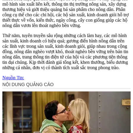
mô hình sản xuất liên kết, thông tin thị trường nông sản, xây dựng
thương hiệu và giới thiệu quảng bá sản phẩm cho nông dân. Phân
công cụ thể cho các chi hội, các hộ sản xuất, kinh doanh giỏi hỗ trợ
thiết thực về vốn, kiến thức, ngày công, cây con giống giúp các hộ
nông dân vươn lên thoát nghèo bền vững.
Thứ năm, tuyên truyền sâu rộng những cách làm hay, các mô hình
sản xuất, kinh doanh có hiệu quả; gương điển hình nông dân trên
các lĩnh vực trong sản xuất, kinh doanh giỏi, giúp nhau trong cộng
đồng, nông dân nghèo vượt khó, thoát nghèo bền vững trên bản tin
nông dân, trang thông tin điện tử của hội và các phương tiện thông
tin đại chúng. Kịp thời đánh giá tổng kết, khen thưởng, biểu dương
những cá nhân, đơn vị có thành tích xuất sắc trong phong trào.
Nguồn Tin: