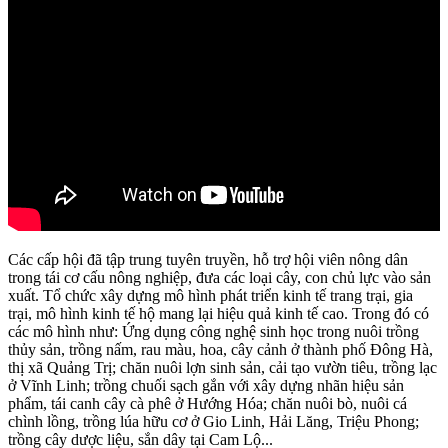
Các cấp hội đã tập trung tuyên truyền, hỗ trợ hội viên nông dân
trong tái cơ cấu nông nghiệp, đưa các loại cây, con chủ lực vào sản
xuất. Tổ chức xây dựng mô hình phát triển kinh tế trang trại, gia
trại, mô hình kinh tế hộ mang lại hiệu quả kinh tế cao. Trong đó có
các mô hình như: Ứng dụng công nghệ sinh học trong nuôi trồng
thủy sản, trồng nấm, rau màu, hoa, cây cảnh ở thành phố Đông Hà,
thị xã Quảng Trị; chăn nuôi lợn sinh sản, cải tạo vườn tiêu, trồng lạc
ở Vĩnh Linh; trồng chuối sạch gắn với xây dựng nhãn hiệu sản
phẩm, tái canh cây cà phê ở Hướng Hóa; chăn nuôi bò, nuôi cá
chình lồng, trồng lúa hữu cơ ở Gio Linh, Hải Lăng, Triệu Phong;
trồng cây dược liệu, sắn dây tại Cam Lộ...