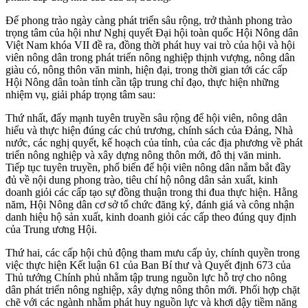
Để phong trào ngày càng phát triển sâu rộng, trở thành phong trào
trọng tâm của hội như Nghị quyết Đại hội toàn quốc Hội Nông dân
Việt Nam khóa VII đề ra, đồng thời phát huy vai trò của hội và hội
viên nông dân trong phát triển nông nghiệp thịnh vượng, nông dân
giàu có, nông thôn văn minh, hiện đại, trong thời gian tới các cấp
Hội Nông dân toàn tỉnh cần tập trung chỉ đạo, thực hiện những
nhiệm vụ, giải pháp trọng tâm sau:
Thứ nhất, đẩy mạnh tuyên truyền sâu rộng để hội viên, nông dân
hiểu và thực hiện đúng các chủ trương, chính sách của Đảng, Nhà
nước, các nghị quyết, kế hoạch của tỉnh, của các địa phương về phát
triển nông nghiệp và xây dựng nông thôn mới, đô thị văn minh.
Tiếp tục tuyên truyền, phổ biến để hội viên nông dân nắm bắt đầy
đủ về nội dung phong trào, tiêu chí hộ nông dân sản xuất, kinh
doanh giỏi các cấp tạo sự đồng thuận trong thi đua thực hiện. Hằng
năm, Hội Nông dân cơ sở tổ chức đăng ký, đánh giá và công nhận
danh hiệu hộ sản xuất, kinh doanh giỏi các cấp theo đúng quy định
của Trung ương Hội.
Thứ hai, các cấp hội chủ động tham mưu cấp ủy, chính quyền trong
việc thực hiện Kết luận 61 của Ban Bí thư và Quyết định 673 của
Thủ tướng Chính phủ nhằm tập trung nguồn lực hỗ trợ cho nông
dân phát triển nông nghiệp, xây dựng nông thôn mới. Phối hợp chặt
chẽ với các ngành nhằm phát huy nguồn lực và khơi dậy tiềm năng