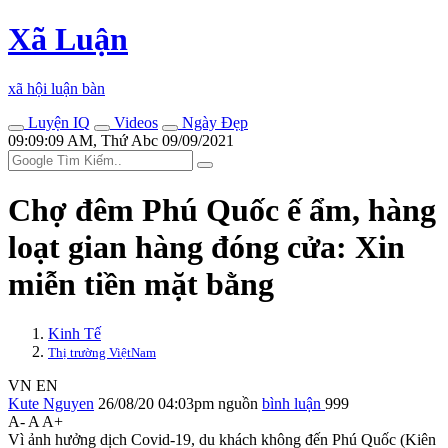
Xã Luận
xã hội luận bàn
Luyện IQ
Videos
Ngày Đẹp
09:09:09 AM, Thứ Abc 09/09/2021
Chợ đêm Phú Quốc ế ẩm, hàng
loạt gian hàng đóng cửa: Xin
miễn tiền mặt bằng
Kinh Tế
Thị trường ViệtNam
VN
EN
Kute Nguyen
26/08/20 04:03pm
nguồn
bình luận
999
A-
A
A+
Vì ảnh hưởng dịch Covid-19, du khách không đến Phú Quốc (Kiên