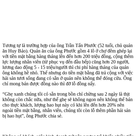
Tương tự là trường hợp của ông Trần Tấn Phước (52 tuổi, chủ quán
ăn Huy Bảo). Quán ăn của ông Phước gồm 4 lô ở chợ đêm ghép lại
với tiền mặt bằng hàng tháng lên đến hơn 200 triệu đồng, cộng thêm
lực lượng nhân viên (từ phục vụ đến đầu bếp) cũng hơn 20 người,
lương dao động 5 - 15 triệu/người thì chi phí hàng tháng của quán
ông không hề nhỏ. Thế nhưng do tiền mặt bằng đã trả cộng với việc
hải sản tươi sống đang có sẵn ở quán nên không thể đóng cửa. Ông
chỉ mong bán được đồng nào thì đỡ lỗ đồng nấy.
“Ghẹ xanh chúng tôi có sẵn trong bồn chỉ chừng sau 2 ngày là thịt
không còn chắc nữa, như thế ghẹ sẽ không ngon nên không thể bán
cho thực khách, lượng hao hụt này có khi lên đến hơn 20% nên
ngoài tiền mặt bằng, nhân viên, chúng tôi còn lỗ thêm phần hải sản
bị hao hụt”, ông Phước chia sẻ.