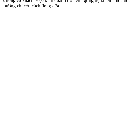
Không có khách, việc kinh doanh trở nên ngưng trệ khiến nhiều tiểu
thương chỉ còn cách đóng cửa