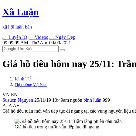
Xã Luận
xã hội luận bàn
Luyện IQ
Videos
Ngày Đẹp
09:09:09 AM, Thứ Abc 09/09/2021
Giá hồ tiêu hôm nay 25/11: Trầ
Kinh Tế
Thị trường ViệtNam
VN
EN
Susucn Nguyen
25/11/19 10:49am
nguồn
bình luận
999
A-
A
A+
Giá hồ tiêu tuần mới vẫn tiếp tục đi ngang tại các vùng nguyên li
Giá hồ tiêu trong nước vẫn tiếp tục đi ngang.