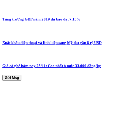
Tăng trưởng GDP năm 2019 dự báo đạt 7,15%
Xuất khẩu điện thoại và linh kiện sang Mỹ đạt gần 8 tỷ USD
Giá cà phê hôm nay 25/11: Cao nhất ở mức 33.600 đồng/kg
Gửi Msg