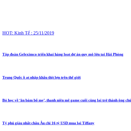
HOT: Kinh Tế : 25/11/2019
Tập đoàn Geleximco triển khai hàng loạt dự án quy mô lớn tại Hải Phòng
Trung Quốc ồ ạt nhập khẩu thịt lợn trên thế giới
Bỏ học về ‘ăn bám bố mẹ’, thanh niên mê game cuối cùng lại trở thành ông chủ
Tỷ phú giàu nhất châu Âu chi 16 tỷ USD mua lại Tiffany