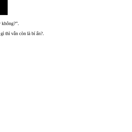
y không?”.
 thì vẫn còn là bí ẩn?.