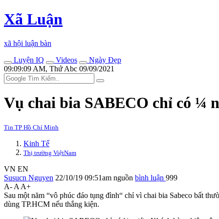
Xã Luận
xã hội luận bàn
Luyện IQ
Videos
Ngày Đẹp
09:09:09 AM, Thứ Abc 09/09/2021
Vụ chai bia SABECO chỉ có ¼ nư
Tin TP Hồ Chí Minh
Kinh Tế
Thị trường ViệtNam
VN
EN
Susucn Nguyen
22/10/19 09:51am
nguồn
bình luận
999
A-
A
A+
Sau một năm “vô phúc đáo tụng đình“ chỉ vì chai bia Sabeco bất thườ
dùng TP.HCM nếu thắng kiện.