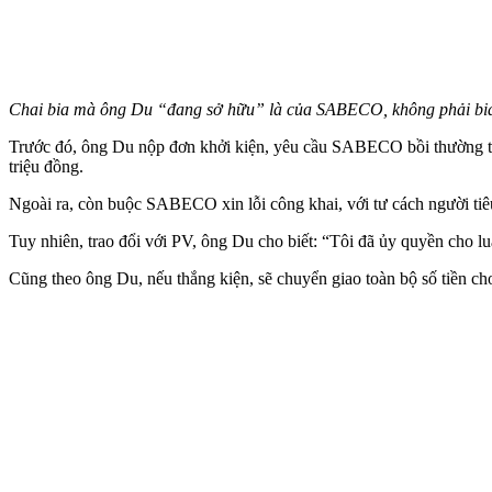
Chai bia mà ông Du “đang sở hữu” là của SABECO, không phải bia g
Trước đó, ông Du nộp đơn khởi kiện, yêu cầu SABECO bồi thường thiệt
triệu đồng.
Ngoài ra, còn buộc SABECO xin lỗi công khai, với tư cách người tiêu 
Tuy nhiên, trao đổi với PV, ông Du cho biết: “Tôi đã ủy quyền cho
Cũng theo ông Du, nếu thắng kiện, sẽ chuyển giao toàn bộ số tiền c