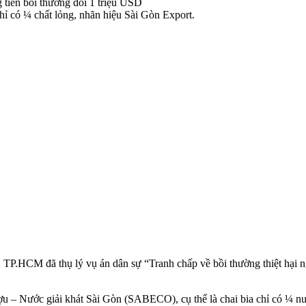
ỉ có ¼ chất lỏng, nhãn hiệu Sài Gòn Export.
P.HCM đã thụ lý vụ án dân sự “Tranh chấp về bồi thường thiệt hại
u – Nước giải khát Sài Gòn (SABECO), cụ thể là chai bia chỉ có ¼ n