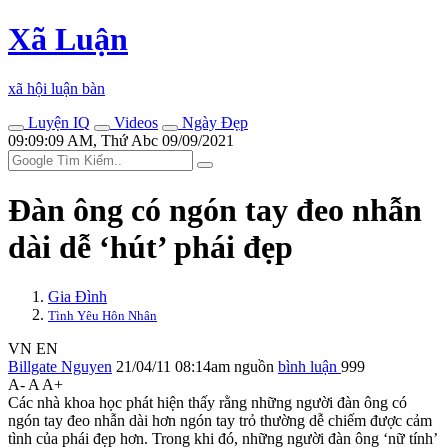
Xã Luận
xã hội luận bàn
Luyện IQ
Videos
Ngày Đẹp
09:09:09 AM, Thứ Abc 09/09/2021
Đàn ông có ngón tay đeo nhẫn
dài dễ ‘hút’ phái đẹp
Gia Đình
Tình Yêu Hôn Nhân
VN
EN
Billgate Nguyen
21/04/11 08:14am
nguồn
bình luận
999
A-
A
A+
Các nhà khoa học phát hiện thấy rằng những người đàn ông có
ngón tay đeo nhẫn dài hơn ngón tay trỏ thường dễ chiếm được cảm
tình của phái đẹp hơn. Trong khi đó, những người đàn ông ‘nữ tính’