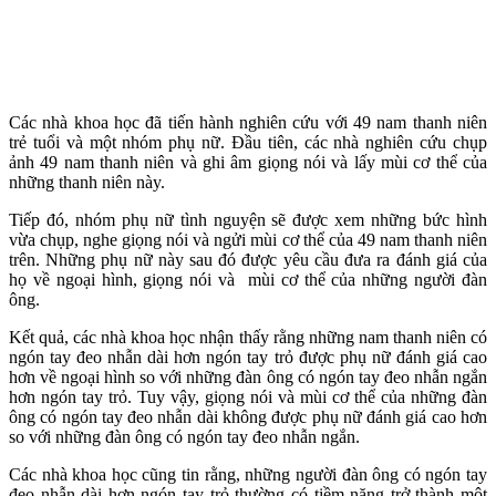
Các nhà khoa học đã tiến hành nghiên cứu với 49 nam thanh niên
trẻ tuổi và một nhóm phụ nữ. Đầu tiên, các nhà nghiên cứu chụp
ảnh 49 nam thanh niên và ghi âm giọng nói và lấy mùi c‌ơ th‌ể của
những thanh niên này.
Tiếp đó, nhóm phụ nữ tình nguyện sẽ được xem những bức hình
vừa chụp, nghe giọng nói và ngửi mùi c‌ơ th‌ể của 49 nam thanh niên
trên. Những phụ nữ này sau đó được yêu cầu đưa ra đánh giá của
họ về ngoại hình, giọng nói và mùi c‌ơ th‌ể của những người đàn
ông.
Kết quả, các nhà khoa học nhận thấy rằng những nam thanh niên có
ngón tay đeo nhẫn dài hơn ngón tay trỏ được phụ nữ đánh giá cao
hơn về ngoại hình so với những đàn ông có ngón tay đeo nhẫn ngắn
hơn ngón tay trỏ. Tuy vậy, giọng nói và mùi c‌ơ th‌ể của những đàn
ông có ngón tay đeo nhẫn dài không được phụ nữ đánh giá cao hơn
so với những đàn ông có ngón tay đeo nhẫn ngắn.
Các nhà khoa học cũng tin rằng, những người đàn ông có ngón tay
đeo nhẫn dài hơn ngón tay trỏ thường có tiềm năng trở thành một