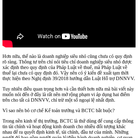
Hơn nữa, thế nào là doanh nghiệp siêu nhỏ cũng chưa có quy định
rõ ràng. Thông tư trên chỉ nói tiêu chí doanh nghiệp siêu nhỏ được
xác định theo quy định của Pháp Luật về thuế, mà Pháp Luật về
thuế lại chưa có quy định đó. Vậy nên có ý kiến đề xuất tạm thời
thực hiện theo Nghị định 39/2018 hướng dẫn Luật Hỗ trợ DNNVV.
Tuy nhiên điều quan trọng hơn và cần thiết hơn nữa mà bài viết này
muốn nói đến ở đây là rất nên mở rộng phạm vi áp dụng hai điểm
trên cho tất cả DNNVV, chỉ trừ một số ngoại lệ nhất định.
Vì sao nên bỏ cơ chế Kế toán trưởng và BCTC bắt buộc?
Trong nền kinh tế thị trường, BCTC là thứ dùng để cung cấp thông
tin tài chính và hoạt động kinh doanh cho nhiều đối tượng khác
nhau để ra quyết định kinh tế, tài chính, đầu tư của mình. Những
người đó bao gồm người quản lý/điều hành doanh nghiệp, cơ quan