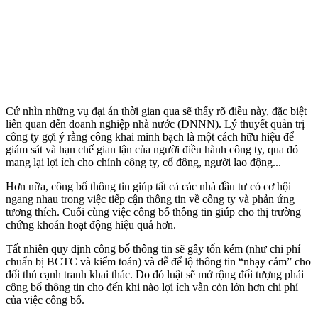
Cứ nhìn những vụ đại án thời gian qua sẽ thấy rõ điều này, đặc biệt
liên quan đến doanh nghiệp nhà nước (DNNN). Lý thuyết quản trị
công ty gợi ý rằng công khai minh bạch là một cách hữu hiệu để
giám sát và hạn chế gian lận của người điều hành công ty, qua đó
mang lại lợi ích cho chính công ty, cổ đông, người lao động...
Hơn nữa, công bố thông tin giúp tất cả các nhà đầu tư có cơ hội
ngang nhau trong việc tiếp cận thông tin về công ty và phản ứng
tương thích. Cuối cùng việc công bố thông tin giúp cho thị trường
chứng khoán hoạt động hiệu quả hơn.
Tất nhiên quy định công bố thông tin sẽ gây tốn kém (như chi phí
chuẩn bị BCTC và kiểm toán) và dễ để lộ thông tin “nhạ‌y cả‌m” cho
đối thủ cạnh tranh khai thác. Do đó luật sẽ mở rộng đối tượng phải
công bố thông tin cho đến khi nào lợi ích vẫn còn lớn hơn chi phí
của việc công bố.