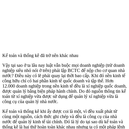
Kế toán và thống kê đã trở nên khác nhau
Vậy tại sao ở ta lâu nay luật vẫn buộc mọi doanh nghiệp (trừ doanh
nghiệp siêu nhỏ nói ở trên) phải lập BCTC để nộp cho cơ quan nhà
nước? Điều này có lẽ phải quay lại thời bao cấp. Khi đó nền kinh tế
công hữu chỉ có hai phần kinh tế quốc doanh và tập thể. Hơn
12.000 doanh nghiệp trong nền kinh tế đều là xí nghiệp quốc doanh,
được quản lý bằng biện pháp hành chính. Do đó nguồn thông tin kế
toán từ xí nghiệp vừa được sử dụng để quản lý xí nghiệp vừa là
công cụ của quản lý nhà nước.
Kế toán và thống kê khi ấy được coi là một, vì đều xuất phát từ
cùng một nguồn, cách thức ghi chép và đều là công cụ của nhà
nước để quản lý kinh tế tài chính. Đó là lý do tại sao dù kế toán và
thống kê là hai thứ hoàn toàn khác nhau nhưng ta có một pháp lệnh