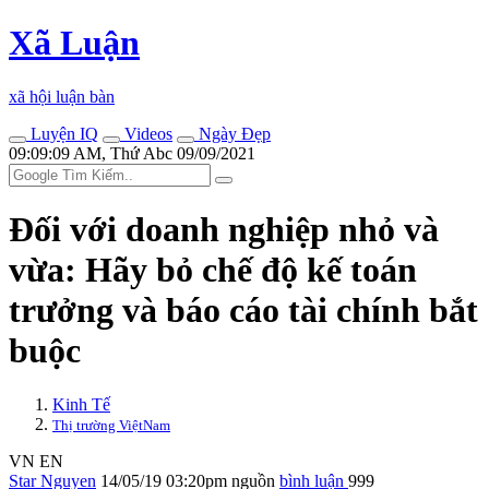
Xã Luận
xã hội luận bàn
Luyện IQ
Videos
Ngày Đẹp
09:09:09 AM, Thứ Abc 09/09/2021
Đối với doanh nghiệp nhỏ và
vừa: Hãy bỏ chế độ kế toán
trưởng và báo cáo tài chính bắt
buộc
Kinh Tế
Thị trường ViệtNam
VN
EN
Star Nguyen
14/05/19 03:20pm
nguồn
bình luận
999