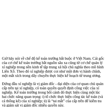
Giờ hãy nói về chế độ kế toán trưởng bắt buộc ở Việt Nam. Cái gốc
của cơ chế kế toán trưởng bắt nguồn sâu xa cũng từ cơ chế quản lý
xí nghiệp trong nền kinh tế tập trung xã hội chủ nghĩa theo mô hình
Liên Xô. Theo đó xí nghiệp được coi như một đơn vị hành chính,
một mắt xích trong dây chuyền thực hiện kế hoạch từ trung ương.
Đứng đầu xí nghiệp là vị giám đốc - đại diện của cơ quan chủ quản
cấp trên tại xí nghiệp, có toàn quyền quyết định công việc của xí
nghiệp. Kế toán trưởng trong bối cảnh đó thực hiện cùng một lúc
hai chức năng quan trọng: i) tổ chức thực hiện công tác kế toán (và
cả thống kê) của xí nghiệp; ii) là “tai mắt” của cấp trên để kiểm tra
và giám sát vị giám đốc nhiều quyền này.