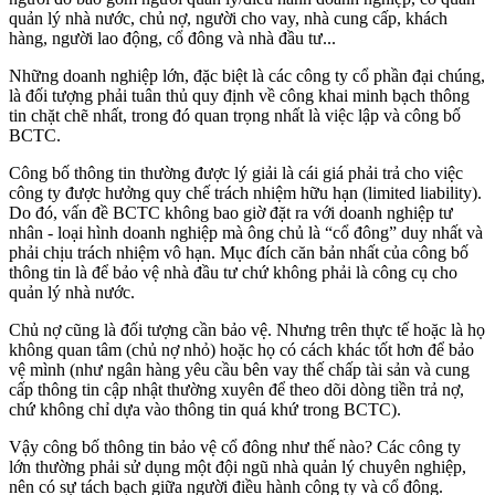
quản lý nhà nước, chủ nợ, người cho vay, nhà cung cấp, khách
hàng, người lao động, cổ đông và nhà đầu tư...
Những doanh nghiệp lớn, đặc biệt là các công ty cổ phần đại chúng,
là đối tượng phải tuân thủ quy định về công khai minh bạch thông
tin chặt chẽ nhất, trong đó quan trọng nhất là việc lập và công bố
BCTC.
Công bố thông tin thường được lý giải là cái giá phải trả cho việc
công ty được hưởng quy chế trách nhiệm hữu hạn (limited liability).
Do đó, vấn đề BCTC không bao giờ đặt ra với doanh nghiệp tư
nhân - loại hình doanh nghiệp mà ông chủ là “cổ đông” duy nhất và
phải chịu trách nhiệm vô hạn. Mục đích căn bản nhất của công bố
thông tin là để bảo vệ nhà đầu tư chứ không phải là công cụ cho
quản lý nhà nước.
Chủ nợ cũng là đối tượng cần bảo vệ. Nhưng trên thực tế hoặc là họ
không quan tâm (chủ nợ nhỏ) hoặc họ có cách khác tốt hơn để bảo
vệ mình (như ngân hàng yêu cầu bên vay thế chấp tài sản và cung
cấp thông tin cập nhật thường xuyên để theo dõi dòng tiền trả nợ,
chứ không chỉ dựa vào thông tin quá khứ trong BCTC).
Vậy công bố thông tin bảo vệ cổ đông như thế nào? Các công ty
lớn thường phải sử dụng một đội ngũ nhà quản lý chuyên nghiệp,
nên có sự tách bạch giữa người điều hành công ty và cổ đông.