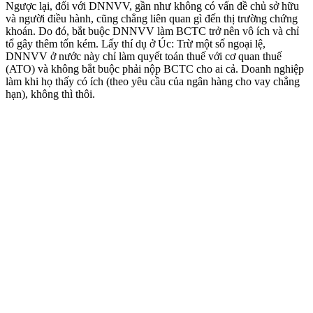
Ngược lại, đối với DNNVV, gần như không có vấn đề chủ sở hữu
và người điều hành, cũng chẳng liên quan gì đến thị trường chứng
khoán. Do đó, bắt buộc DNNVV làm BCTC trở nên vô ích và chỉ
tổ gây thêm tốn kém. Lấy thí dụ ở Úc: Trừ một số ngoại lệ,
DNNVV ở nước này chỉ làm quyết toán thuế với cơ quan thuế
(ATO) và không bắt buộc phải nộp BCTC cho ai cả. Doanh nghiệp
làm khi họ thấy có ích (theo yêu cầu của ngân hàng cho vay chẳng
hạn), không thì thôi.