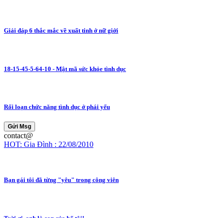
Giải đáp 6 thắc mắc về xuất tinh ở nữ giới
18-15-45-5-64-10 - Mật mã sức khỏe tình dục
Rối loạn chức năng tình dục ở phái yếu
Gửi Msg
contact@
HOT: Gia Đình : 22/08/2010
Bạn gái tôi đã từng "yêu" trong công viên