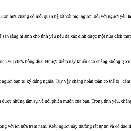
h. Hơn nữa chàng có mối quan hệ tốt với mọi người, đối với người yêu l
thể sẵn sàng hi sinh cho tình yêu nếu đã xác định được một nửa đích th
 thích vui chơi, bông đùa. Nhược điểm này khiến cho chàng không tạo 
 người bạn tri kỷ đúng nghĩa. Tuy vậy chàng hoàn toàn có thể bị “cắm s
ểu được những tâm sự và nỗi phiền muộn của bạn. Trong tình yêu, chàn
ng với lời hứa trăm năm. Kiểu người này thường rất tự tin và có đạo đ