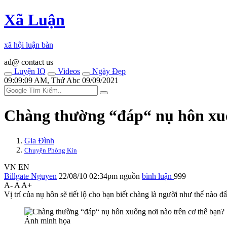
Xã Luận
xã hội luận bàn
ad@ contact us
Luyện IQ
Videos
Ngày Đẹp
09:09:09 AM, Thứ Abc 09/09/2021
Chàng thường “đáp“ nụ hôn xuốn
Gia Đình
Chuyện Phòng Kín
VN
EN
Billgate Nguyen
22/08/10 02:34pm
nguồn
bình luận
999
A-
A
A+
Vị trí của nụ hôn sẽ tiết lộ cho bạn biết chàng là người như thế nào đ
Ảnh minh họa