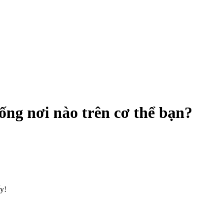
g nơi nào trên c‌ơ th‌ể bạn?
ấy!