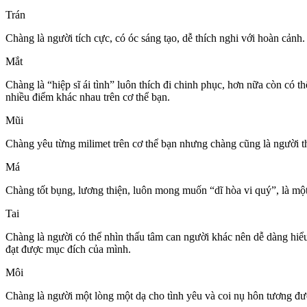
Trán
Chàng là người tích cực, có óc sáng tạo, dễ thích nghi với hoàn cản
Mắt
Chàng là “hiệp sĩ ái tình” luôn thích đi chinh phục, hơn nữa còn có 
nhiều điểm khác nhau trên c‌ơ th‌ể bạn.
Mũi
Chàng yêu từng milimet trên c‌ơ th‌ể bạn nhưng chàng cũng là người
Má
Chàng tốt bụng, lương thiện, luôn mong muốn “dĩ hòa vi quý”, là một
Tai
Chàng là người có thể nhìn thấu tâm can người khác nên dễ dàng hi
đạt được mục đích của mình.
Môi
Chàng là người một lòng một dạ cho tình yêu và coi nụ hôn tương đươ