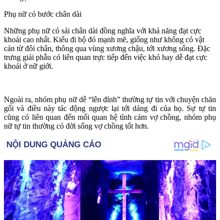
Phụ nữ có bước chân dài
Những phụ nữ có sải chân dài đồng nghĩa với khả năng đạt cực
khoái cao nhất. Kiểu đi bộ đó mạnh mẽ, giống như không có vật
cản từ đôi chân, thông qua vùng xương chậu, tới xương sống. Đặc
trưng giải phẫu có liên quan trực tiếp đến việc khó hay dễ đạt cực
khoái ở nữ giới.
Ngoài ra, nhóm phụ nữ dễ “lên đỉnh” thường tự tin với chuyện chăn
gối và điều này tác động ngược lại tới dáng đi của họ. Sự tự tin
cũng có liên quan đến mối quan hệ tình cảm vợ chồng, nhóm phụ
nữ tự tin thường có đời sống vợ chồng tốt hơn.