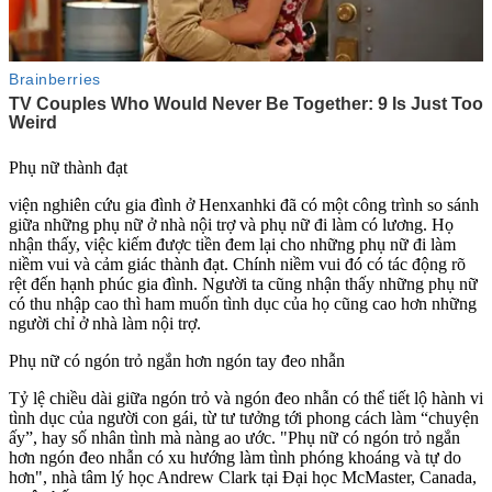
Phụ nữ thành đạt
viện nghiên cứu gia đình ở Henxanhki đã có một công trình so sánh
giữa những phụ nữ ở nhà nội trợ và phụ nữ đi làm có lương. Họ
nhận thấy, việc kiếm được tiền đem lại cho những phụ nữ đi làm
niềm vui và cảm giác thành đạt. Chính niềm vui đó có tác động rõ
rệt đến hạnh phúc gia đình. Người ta cũng nhận thấy những phụ nữ
có thu nhập cao thì ham muốn tình dục của họ cũng cao hơn những
người chỉ ở nhà làm nội trợ.
Phụ nữ có ngón trỏ ngắn hơn ngón tay đeo nhẫn
Tỷ lệ chiều dài giữa ngón trỏ và ngón đeo nhẫn có thể tiết lộ hành vi
tình dục của người con gái, từ tư tưởng tới phong cách làm “chu‌yện
ấ‌y”, hay số nhân tình mà nàng ao ước. "Phụ nữ có ngón trỏ ngắn
hơn ngón đeo nhẫn có xu hướng làm tình phóng khoáng và tự do
hơn", nhà tâm lý học Andrew Clark tại Đại học McMaster, Canada,