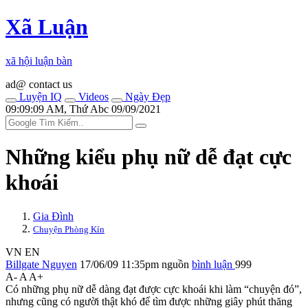
Xã Luận
xã hội luận bàn
ad@ contact us
Luyện IQ
Videos
Ngày Đẹp
09:09:09 AM, Thứ Abc 09/09/2021
Những kiểu phụ nữ dễ đạt cự‌ּc
kho‌ּái
Gia Đình
Chuyện Phòng Kín
VN
EN
Billgate Nguyen
17/06/09 11:35pm
nguồn
bình luận
999
A-
A
A+
Có những phụ nữ dễ dàng đạt được cực khoái khi làm “chuyện đó”,
nhưng cũng có người thật khó để tìm được những giây phút thăng