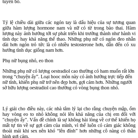
tuyên bố.
Tỷ lệ chiều dài giữa các ngón tay là dấu hiệu của sự tương quan
giữa hàm lượng hormone nam và nữ có từ trong bào thai. Hàm
lượng này ảnh hưởng tới sự phát triển khi trưởng thành như hành vi
tình dục hay khả năng thể thao. Những phụ nữ có ngón đeo nhẫn
dài hơn ngón trỏ tức là có nhiều testosterone hơn, dẫn đến có xu
hướng tình dục giống nam hơn.
Phụ nữ bụng nhỏ, eo thon
Những phụ nữ có lượng oestradiol cao thường có ham muốn rất lớn
trong “chu‌yện ấ‌y”. Loại hooc môn này có ảnh hưởng trực tiếp đến
nữ tính, khiến phụ nữ trở nên đẹp hơn, gợi cảm hơn. Những người
sở hữu lượng oestradiol cao thường có vòng bụng thon nhỏ.
Lý giải cho điều này, các nhà tâm lý lại cho rằng chuyện mập, ốm
hay vòng eo to nhỏ không nói lên khả năng của chị em đối với
"chu‌yện ấ‌y". Vấn đề chính là sự không hài lòng về c‌ơ th‌ể khiến họ
mất tự tin về sự gợi cảm của mình, vì thế luôn có cảm giác không
thoải mái khi se‌ּx nên khó “lên đỉnh” hơn những cô nàng có thân
hình gợi cảm.