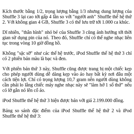
Kích thước bằng 1/2, trọng lượng bằng 1/3 nhưng dung lượng của
Shuffle 3 lại cao tới gấp 4 lần so với "người anh" Shuffle thế hệ thứ
2. Với không gian 4 GB, Shuffle 3 có thể lưu trữ tới 1.000 ca khúc.
Dĩ nhiên, "thân hình" nhỏ bé của Shuffle 3 cũng ảnh hưởng tới thời
gian sử dụng pin của nó. Theo đó, Shuffle chỉ có thể nghe nhạc liên
tục trong vòng 10 giờ đồng hồ.
Không "sặc sỡ" như các thế hệ trước, iPod Shuffle thế hệ thứ 3 chỉ
có 2 phiên bản màu là bạc và đen.
Với phiên bản thứ 3 này, Shuffle cũng được trang bị một chiếc kẹp
cho phép người dùng dễ dàng kẹp vào áo hay bất kỳ nơi đâu một
cách tiện lợi. Chỉ có trọng lượng 10,7 gram nên người dùng không
cần phải lo lắng chiếc máy nghe nhạc này sẽ "làm hở 1 số thứ" nếu
có lỡ gắn nó lên cổ áo.
iPod Shuffle thế hệ thứ 3 hiện được bán với giá 2.199.000 đồng.
Bảng so sánh đặc điểm của iPod Shuffle thế hệ thứ 2 và iPod
Shuffle thế hệ thứ 3: