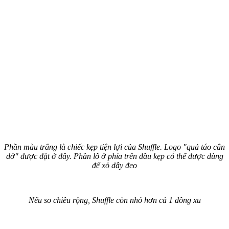
Phần màu trắng là chiếc kẹp tiện lợi của Shuffle. Logo "quả táo cắn
dở" được đặt ở đây. Phần lỗ ở phía trên đầu kẹp có thể được dùng
để xỏ dây đeo
Nếu so chiều rộng, Shuffle còn nhỏ hơn cả 1 đồng xu