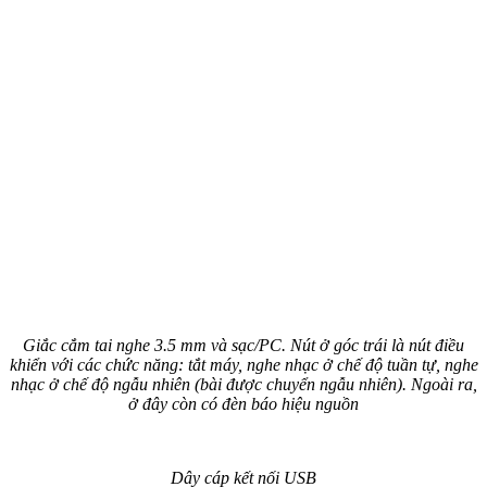
Giắc cắm tai nghe 3.5 mm và sạc/PC. Nút ở góc trái là nút điều
khiển với các chức năng: tắt máy, nghe nhạc ở chế độ tuần tự, nghe
nhạc ở chế độ ngẫu nhiên (bài được chuyển ngẫu nhiên). Ngoài ra,
ở đây còn có đèn báo hiệu nguồn
Dây cáp kết nối USB