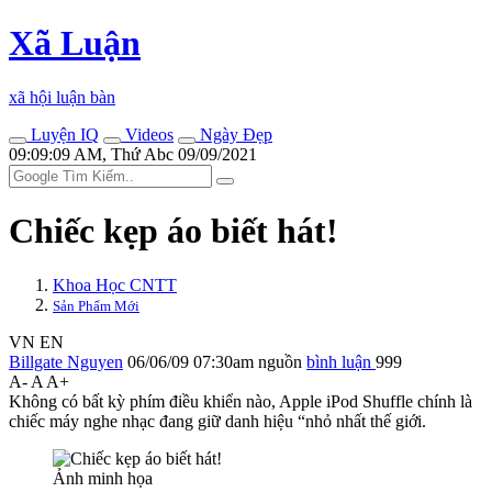
Xã Luận
xã hội luận bàn
Luyện IQ
Videos
Ngày Đẹp
09:09:09 AM, Thứ Abc 09/09/2021
Chiếc kẹp áo biết hát!
Khoa Học CNTT
Sản Phẩm Mới
VN
EN
Billgate Nguyen
06/06/09 07:30am
nguồn
bình luận
999
A-
A
A+
Không có bất kỳ phím điều khiển nào, Apple iPod Shuffle chính là
chiếc máy nghe nhạc đang giữ danh hiệu “nhỏ nhất thế giới.
Ảnh minh họa