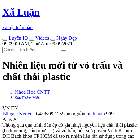
Xã Luận
xã hội luận bàn
Luyện IQ
Videos
Ngày Đẹp
09:09:09 AM, Thứ Abc 09/09/2021
Nhiên liệu mới từ vỏ trấu và
chất thải plastic
Khoa Học CNTT
Sản Phẩm Mới
VN
EN
Billgate Nguyen
04/06/09 12:22am
nguồn
bình luận
999
A-
A
A+
Thông qua quá trình đùn ép có gia nhiệt nguyên liệu chất thải plastic
(bịch nilong, cám nhựa…) và vỏ trấu, tiến sĩ Nguyễn Vĩnh Khanh,
ĐH Bách khoa TP HCM đã tạo ra nhiên liệu rắn sử dụng trong các