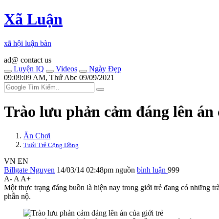
Xã Luận
xã hội luận bàn
ad@ contact us
Luyện IQ
Videos
Ngày Đẹp
09:09:09 AM, Thứ Abc 09/09/2021
Trào lưu phả‌ּn cả‌ּm đáng lên án 
Ăn Chơi
Tuổi Trẻ Cộng Đồng
VN
EN
Billgate Nguyen
14/03/14 02:48pm
nguồn
bình luận
999
A-
A
A+
Một thực trạng đáng buồn là hiện nay trong giới trẻ đang có những trà
phẫn nộ.