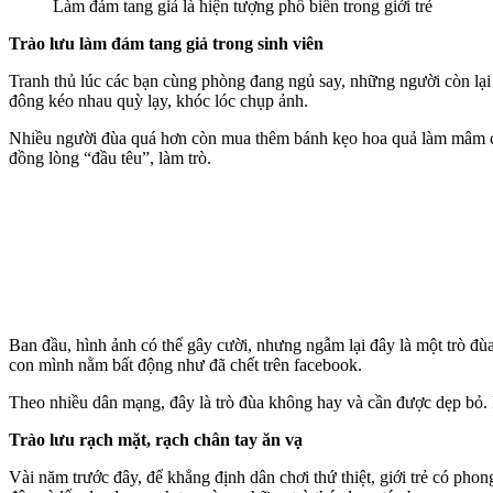
Làm đám tang giả là hiện tượng phổ biến trong giới trẻ
Trào lưu làm đám tang giả trong sinh viên
Tranh thủ lúc các bạn cùng phòng đang ngủ say, những người còn lại 
đông kéo nhau quỳ lạy, khóc lóc chụp ảnh.
Nhiều người đùa quá hơn còn mua thêm bánh kẹo hoa quả làm mâm cú
đồng lòng “đầu têu”, làm trò.
Ban đầu, hình ảnh có thể gây cười, nhưng ngẫm lại đây là một trò đùa
con mình nằm bất động như đã chết trên facebook.
Theo nhiều dân mạng, đây là trò đùa không hay và cần được dẹp bỏ. 
Trào lưu rạch mặt, rạch chân tay ăn vạ
Vài năm trước đây, để khẳng định dân chơi thứ thiệt, giới trẻ có phong