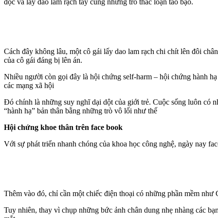
độc và lấy dao lam rạch tay cùng những trò thác loạn táo bạo.
Cách đây không lâu, một cô gái lấy dao lam rạch chi chít lên đôi ch
của cô gái đáng bị lên án.
Nhiều người còn gọi đây là hội chứng self-harm – hội chứng hành hạ b
các mạng xã hội
Đó chính là những suy nghĩ dại dột của giới trẻ. Cuộc sống luôn có n
“hành hạ” bản thân bằng những trò vô lối như thế
Hội chứng khoe thân trên face book
Với sự phát triển nhanh chóng của khoa học công nghệ, ngày nay face
Thêm vào đó, chỉ cần một chiếc điện thoại có những phần mềm như Ca
Tuy nhiên, thay vì chụp những bức ảnh chân dung nhẹ nhàng các bạn