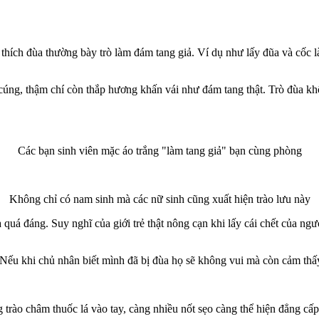
thích đùa thường bày trò làm đám tang giả. Ví dụ như lấy đũa và cốc 
ng, thậm chí còn thắp hương khấn vái như đám tang thật. Trò đùa khô
Các bạn sinh viên mặc áo trắng "làm tang giả" bạn cùng phòng
Không chỉ có nam sinh mà các nữ sinh cũng xuất hiện trào lưu này
 quá đáng. Suy nghĩ của giới trẻ thật nông cạn khi lấy cái chết của ng
Nếu khi chủ nhân biết mình đã bị đùa họ sẽ không vui mà còn cảm thấ
 trào châm thu‌ốc l‌á vào tay, càng nhiều nốt sẹo càng thể hiện đẳng cấ