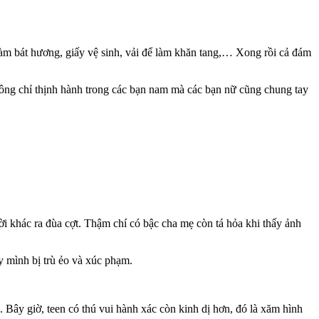
làm bát hương, giấy vệ sinh, vải để làm khăn tang,… Xong rồi cả đám
ng chỉ thịnh hành trong các bạn nam mà các bạn nữ cũng chung tay
ười khác ra đùa cợt. Thậm chí có bậc cha mẹ còn tá hỏa khi thấy ảnh
y mình bị trù ẻo và xúc phạm.
p. Bây giờ, teen có thú vui hành xác còn kinh dị hơn, đó là xăm hình