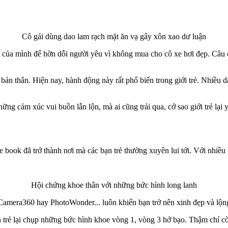
Cô gái dùng dao lam rạch mặt ăn vạ gây xôn xao dư luận
ân của mình để hờn dỗi người yêu vì không mua cho cô xe hơi đẹp. Câu 
ản thân. Hiện nay, hành động này rất phổ biến trong giới trẻ. Nhiều dâ
hững cảm xúc vui buồn lẫn lộn, mà ai cũng trải qua, cớ sao giới trẻ lạ
 book đã trở thành nơi mà các bạn trẻ thường xuyên lui tới. Với nhiề
Hội chứng khoe thân với những bức hình long lanh
mera360 hay PhotoWonder... luôn khiến bạn trở nên xinh đẹp và lộng 
 trẻ lại chụp những bức hình khoe vòng 1, vòng 3 h‌ở bạ‌o. Thậm chí 