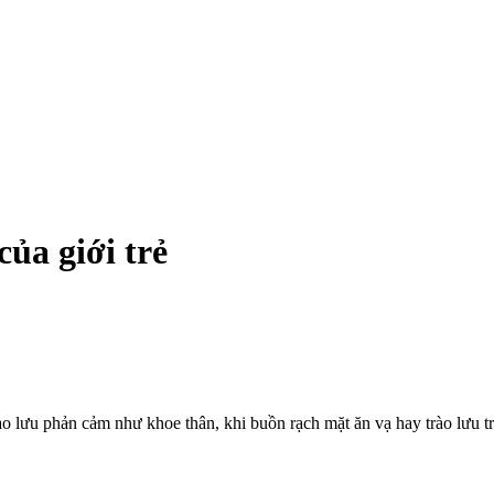
của giới trẻ
o lưu phả‌ּn cả‌ּm như khoe thân, khi buồn rạch mặt ăn vạ hay trào lưu