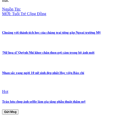
mắt.
Nguồn Tin:
MỚI: Tuổi Trẻ Cộng Đồng
Choáng với thành tích học của chàng trai từng gặp Ngoại trưởng Mỹ
‘Nữ họa sĩ’ Quỳnh Nhi khoe chân thon gợi cảm trong bộ ảnh mới
Nhan sắc rạng ngời 10 nữ sinh đẹp nhất Học viện Báo chí
Hot
Trào lưu chụp ảnh selfie làm gia tăng phẫu thuật thẩm mỹ
Gửi Msg