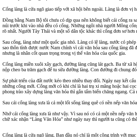
Cổng làng là cửa ngõ giao tiếp với xã hội bên ngoài. Làng là đơn vị h
Đồng bằng Nam Bộ tôi chưa có dịp qua nên không biết cái cổng ra s
núi trước khi vào nhà đều có cổng. Những ngôi nhà người Mông cổng 
rõ nhất. Người Tày Thái và một số dân tộc khác thì cổng đơn sơ hơn 
Sau cổng, làng như một quốc gia nhỏ. Làng có lệ làng, nước có phép
sao thôn tính được nước Nam chính vì cái văn hóa sau cổng làng đã đá
nhưng là nhân cốt quan trọng trong vị thế văn hóa của quốc gia.
Cổng làng miền xuôi xây gạch, đường làng cũng lát gạch. Ba từ xã hội
nộp cheo ba trăm gạch để tu sửa đường làng. Con đường đi chung đó 
Sự phát triển của đất nước kéo theo nhiều thay đổi. Ngày nay kết cấ
những cổng mới. Cổng mới có khi chỉ là hai trụ xi măng hoặc hai cọc
phong trào xây dựng làng văn hóa thì gắn tấm biển chăng ngang. Cả n
Sau cái cổng làng xưa là cả một lối sống làng quê có nền nếp văn hó
Nhớ cái cổng làng xưa là như vậy. Vì sau nó có cả một nền nếp văn 
chữ xác nhận “Làng Văn Hóa” như ngày nay thì người ta cũng có thể n
Cổng làng là cửa ngõ làng. Ban đầu nó chỉ là một công trình với mục đ