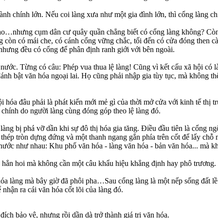
ành chính lớn. Nếu coi làng xưa như một gia đình lớn, thì cổng làng ch
ao…nhưng cụm dân cư quây quần chẳng biết có cổng làng không? Còn m
còn có mái che, có cánh cổng vững chắc, tối đến có cửa đóng then cà
nhưng đều có cổng để phân định ranh giới với bên ngoài.
 nước. Từng có câu: Phép vua thua lệ làng! Cũng vì kết cấu xã hội c
nh bật văn hóa ngoại lai. Họ cũng phải nhập gia tùy tục, mà không thể
 hóa đâu phải là phát kiến mới mẻ gì của thời mở cửa với kinh tế thị t
chính do người làng cùng đóng góp theo lệ làng đó.
u làng bị phá vỡ dần khi sự đô thị hóa gia tăng. Điều đầu tiên là cổ
 thép tròn dựng đứng và một thanh ngang gắn phía trên cốt để lấy chỗ
ước như nhau: Khu phố văn hóa - làng văn hóa - bản văn hóa... mà khô
a hẳn hoi mà không cần một câu khẩu hiệu khẳng định hay phô trương. 
hóa làng mà bây giờ đã phôi pha…Sau cổng làng là một nếp sống đất l
hận ra cái văn hóa cốt lõi của làng đó.
ích bảo vệ, nhưng rồi dần dà trở thành giá trị văn hóa.