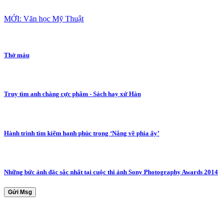
MỚI: Văn học Mỹ Thuật
Thờ máu
Truy tìm anh chàng cực phẩm - Sách hay xứ Hàn
Hành trình tìm kiếm hạnh phúc trong ‘Nắng về phía ấy’
Những bức ảnh đặc sắc nhất tại cuộc thi ảnh Sony Photography Awards 2014
Gửi Msg