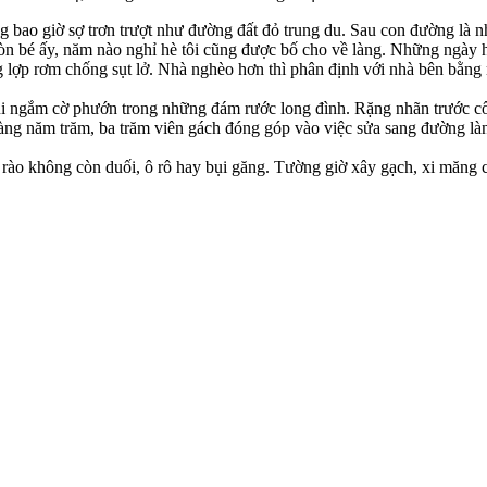
ao giờ sợ trơn trượt như đường đất đỏ trung du. Sau con đường là nhớ
òn bé ấy, năm nào nghỉ hè tôi cũng được bố cho về làng. Những ngày h
g lợp rơm chống sụt lở. Nhà nghèo hơn thì phân định với nhà bên bằng 
i ngắm cờ phướn trong những đám rước long đình. Rặng nhãn trước cổn
làng năm trăm, ba trăm viên gách đóng góp vào việc sửa sang đường l
rào không còn duối, ô rô hay bụi găng. Tường giờ xây gạch, xi măng 