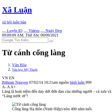
Xã Luận
xã hội luận bàn
Luyện IQ
Videos
Ngày Đẹp
09:09:09 AM, Thứ Abc 09/09/2021
Từ cánh cổng làng
Văn Hóa
Văn học Mỹ Thuật
VN
EN
Billgate Nguyen
07/02/14 10:21am
nguồn
bình luận
999
A-
A
A+
Làng là hoài niệm đến day dứt đớn đau của những người – cả xưa và na
“Làng nước ơi”!
Cổng làng Hạ thôn (Ninh Hiệp) tròn 400 năm tuổi.