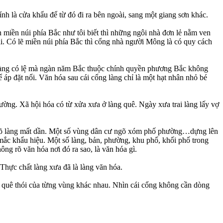
ính là cửa khẩu để từ đó đi ra bên ngoài, sang một giang sơn khác.
iền núi phía Bắc như tôi biết thì những ngôi nhà đơn lẻ nằm ven
i. Có lẽ miền núi phía Bắc thì cổng nhà người Mông là có quy cách
ó làng có lệ mà ngàn năm Bắc thuộc chính quyền phương Bắc không
 áp đặt nổi. Văn hóa sau cái cổng làng chỉ là một hạt nhân nhỏ bé
rường. Xã hội hóa có từ xửa xưa ở làng quê. Ngày xưa trai làng lấy vợ
ng ngõ làng mất dần. Một số vùng dân cư ngõ xóm phố phường…dựng lên
 mắc khẩu hiệu. Một số làng, bản, phường, khu phố, khối phố trong
ng rõ văn hóa nơi đó ra sao, là văn hóa gì.
Thực chất làng xưa đã là làng văn hóa.
ề quê thói của từng vùng khác nhau. Nhìn cái cổng không cần dòng