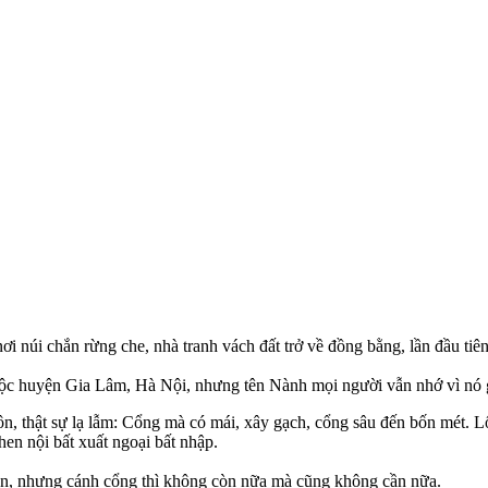
i núi chắn rừng che, nhà tranh vách đất trở về đồng bằng, lần đầu tiên
uộc huyện Gia Lâm, Hà Nội, nhưng tên Nành mọi người vẫn nhớ vì nó gắ
ôn, thật sự lạ lẫm: Cổng mà có mái, xây gạch, cổng sâu đến bốn mét. Lố
hen nội bất xuất ngoại bất nhập.
òn, nhưng cánh cổng thì không còn nữa mà cũng không cần nữa.