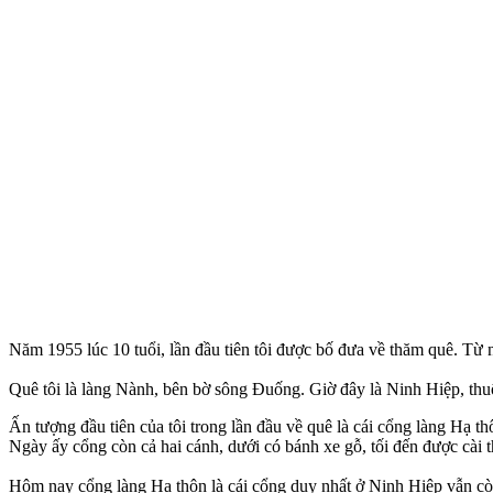
Năm 1955 lúc 10 tuổi, lần đầu tiên tôi được bố đưa về thăm quê. Từ nơ
Quê tôi là làng Nành, bên bờ sông Đuống. Giờ đây là Ninh Hiệp, th
Ấn tượng đầu tiên của tôi trong lần đầu về quê là cái cổng làng Hạ th
Ngày ấy cổng còn cả hai cánh, dưới có bánh xe gỗ, tối đến được cài t
Hôm nay cổng làng Hạ thôn là cái cổng duy nhất ở Ninh Hiệp vẫn c