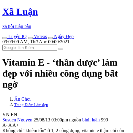
Xã Luận
xã hội luận bàn
Luyện IQ
Videos
Ngày Đẹp
09:09:09 AM, Thứ Abc 09/09/2021
Vitamin E - ‘thần dược’ làm
đẹp với nhiều công dụng bất
ngờ
Ăn Chơi
Trang Điểm Làm đẹp
VN
EN
Susucn Nguyen
25/08/13 03:00pm
nguồn
bình luận
999
A-
A
A+
Không chỉ “khiêm tốn“ ở 1, 2 công dụng, vitamin e thậm chí còn