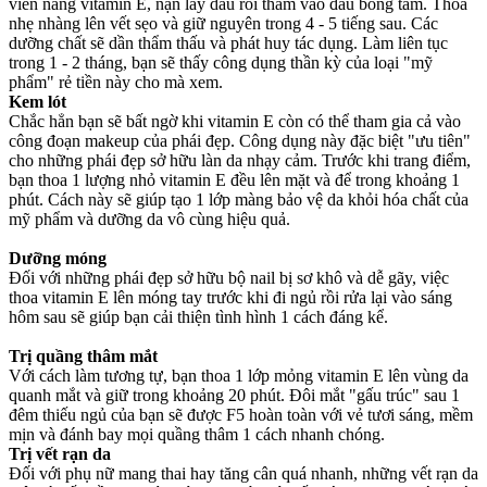
viên nang vitamin E, nặn lấy dầu rồi thấm vào đầu bông tăm. Thoa
nhẹ nhàng lên vết sẹo và giữ nguyên trong 4 - 5 tiếng sau. Các
dưỡng chất sẽ dần thẩm thấu và phát huy tác dụng. Làm liên tục
trong 1 - 2 tháng, bạn sẽ thấy công dụng thần kỳ của loại "mỹ
phẩm" rẻ tiền này cho mà xem.
Kem lót
Chắc hẳn bạn sẽ bất ngờ khi vitamin E còn có thể tham gia cả vào
công đoạn makeup của phái đẹp. Công dụng này đặc biệt "ưu tiên"
cho những phái đẹp sở hữu làn da nhạ‌y cả‌m. Trước khi trang điểm,
bạn thoa 1 lượng nhỏ vitamin E đều lên mặt và để trong khoảng 1
phút. Cách này sẽ giúp tạo 1 lớp màng bảo vệ da khỏi hó‌a chấ‌t của
mỹ phẩm và dưỡng da vô cùng hiệu quả.
Dưỡng móng
Đối với những phái đẹp sở hữu bộ nail bị sơ khô và dễ gãy, việc
thoa vitamin E lên móng tay trước khi đi ngủ rồi rửa lại vào sáng
hôm sau sẽ giúp bạn cải thiện tình hình 1 cách đáng kể.
Trị quầng thâm mắt
Với cách làm tương tự, bạn thoa 1 lớp mỏng vitamin E lên vùng da
quanh mắt và giữ trong khoảng 20 phút. Đôi mắt "gấu trúc" sau 1
đêm thiếu ngủ của bạn sẽ được F5 hoàn toàn với vẻ tươi sáng, mềm
mịn và đánh bay mọi quầng thâm 1 cách nhanh chóng.
Trị vết rạn da
Đối với phụ nữ mang thai hay tăng cân quá nhanh, những vết rạn da