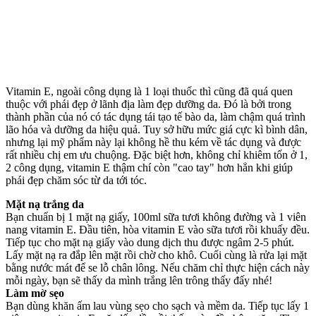
Vitamin E, ngoài công dụng là 1 loại thuốc thì cũng đã quá quen
thuộc với phái đẹp ở lãnh địa làm đẹp dưỡng da. Đó là bởi trong
thành phần của nó có tác dụng tái tạo tế bào da, làm chậm quá trình
lão hóa và dưỡng da hiệu quả. Tuy sở hữu mức giá cực kì bình dân,
nhưng lại mỹ phẩm này lại không hề thu kém về tác dụng và được
rất nhiều chị em ưu chuộng. Đặc biệt hơn, không chỉ khiêm tốn ở 1,
2 công dụng, vitamin E thậm chí còn "cao tay" hơn hẳn khi giúp
phái đẹp chăm sóc từ da tới tóc.
Mặt nạ trắng da
Bạn chuẩn bị 1 mặt nạ giấy, 100ml sữa tươi không đường và 1 viên
nang vitamin E. Đầu tiên, hòa vitamin E vào sữa tươi rồi khuấy đều.
Tiếp tục cho mặt nạ giấy vào dung dịch thu được ngâm 2-5 phút.
Lấy mặt nạ ra đắp lên mặt rồi chờ cho khô. Cuối cùng là rửa lại mặt
bằng nước mát để se lỗ chân lông. Nếu chăm chỉ thực hiện cách này
mỗi ngày, bạn sẽ thấy da mình trắng lên trông thấy đấy nhé!
Làm mờ sẹo
Bạn dùng khăn ấm lau vùng sẹo cho sạch và mềm da. Tiếp tục lấy 1