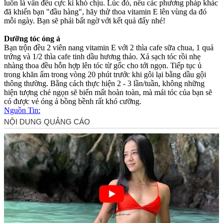
luôn là vấn đều cực kì khó chịu. Lúc đó, nếu các phương pháp khác
đã khiến bạn "đầu hàng", hãy thử thoa vitamin E lên vùng da đó
mỗi ngày. Bạn sẽ phải bất ngờ với kết quả đấy nhé!
Dưỡng tóc óng ả
Bạn trộn đều 2 viên nang vitamin E với 2 thìa cafe sữa chua, 1 quả
trứng và 1/2 thìa cafe tinh dầu hương thảo. Xả sạch tóc rồi nhẹ
nhàng thoa đều hỗn hợp lên tóc từ gốc cho tới ngọn. Tiếp tục ủ
trong khăn ấm trong vòng 20 phút trước khi gôi lại bằng dầu gội
thông thường. Bằng cách thực hiện 2 - 3 lần/tuần, không những
hiện tượng chẻ ngọn sẽ biến mất hoàn toàn, mà mái tóc của bạn sẽ
có được vẻ óng ả bồng bềnh rất khó cưỡng.
Nguồn Tin: