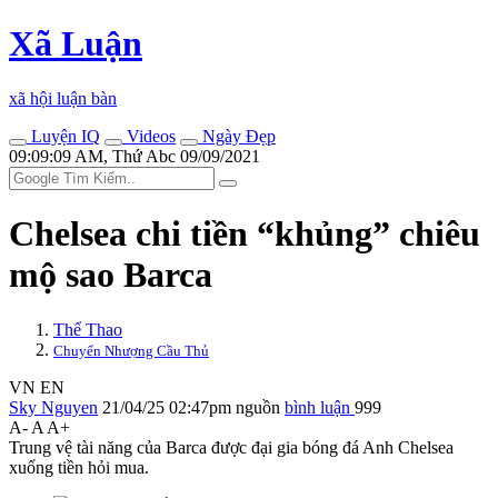
Xã Luận
xã hội luận bàn
Luyện IQ
Videos
Ngày Đẹp
09:09:09 AM, Thứ Abc 09/09/2021
Chelsea chi tiền “khủng” chiêu
mộ sao Barca
Thể Thao
Chuyển Nhượng Cầu Thủ
VN
EN
Sky Nguyen
21/04/25 02:47pm
nguồn
bình luận
999
A-
A
A+
Trung vệ tài năng của Barca được đại gia bóng đá Anh Chelsea
xuống tiền hỏi mua.