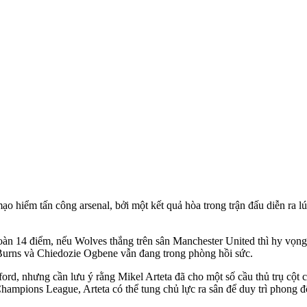
o hiểm tấn công ars‌enal, bởi một kết quả hòa trong trận đấu diễn ra l
oàn 14 điểm, nếu Wolves thắng trên sân Manchester United thì hy vọn
 Burns và Chiedozie Ogbene vẫn đang trong phòng hồi sức.
ford, nhưng cần lưu ý rằng Mikel Arteta đã cho một số cầu thủ trụ cột 
Champions League, Arteta có thể tung chủ lực ra sân để duy trì phong đ