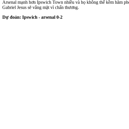
Arsenal mạnh hơn Ipswich Town nhiều và họ không thể kềm hãm phong
Gabriel Jesus sẽ vắng mặt vì chấn thương.
Dự đoán: Ipswich - ars‌enal 0-2