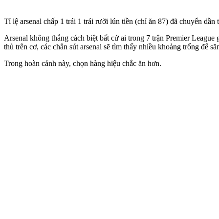
Tỉ lệ ars‌enal chấp 1 trái 1 trái rưỡi lún tiền (chỉ ăn 87) đã chuyển dần
Arsenal không thắng cách biệt bất cứ ai trong 7 trận Premier League gầ
thủ trên cơ, các chân sút ars‌enal sẽ tìm thấy nhiều khoảng trống để să
Trong hoàn cảnh này, chọn hàng hiệu chắc ăn hơn.