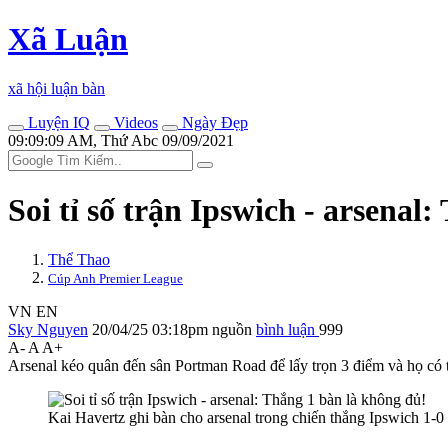
Xã Luận
xã hội luận bàn
Luyện IQ
Videos
Ngày Đẹp
09:09:09 AM, Thứ Abc 09/09/2021
Soi tỉ số trận Ipswich - ars‌ena
Thể Thao
Cúp Anh Premier League
VN
EN
Sky Nguyen
20/04/25 03:18pm
nguồn
bình luận
999
A-
A
A+
Arsenal kéo quân đến sân Portman Road để lấy trọn 3 điểm và họ có 
Kai Havertz ghi bàn cho ars‌enal trong chiến thắng Ipswich 1-0 