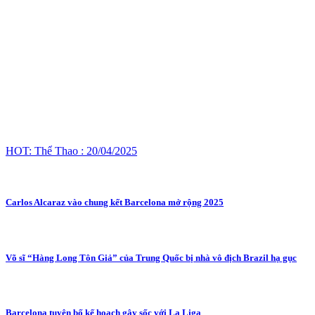
HOT: Thể Thao : 20/04/2025
Carlos Alcaraz vào chung kết Barcelona mở rộng 2025
Võ sĩ “Hàng Long Tôn Giả” của Trung Quốc bị nhà vô địch Brazil hạ gục
Barcelona tuyên bố kế hoạch gây sốc với La Liga