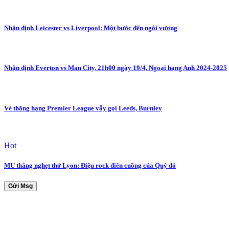
Nhận định Leicester vs Liverpool: Một bước đến ngôi vương
Nhận định Everton vs Man City, 21h00 ngày 19/4, Ngoại hạng Anh 2024-2025
Vé thăng hạng Premier League vẫy gọi Leeds, Burnley
Hot
MU thắng nghẹt thở Lyon: Điệu rock điên cuồng của Quỷ đỏ
Gửi Msg