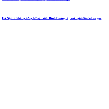
Hà Nội FC thắng tưng bừng trước Bình Dương, áp sát ngôi đầu V-League