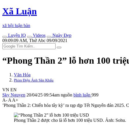
Xã Luận
xã hội luận bàn
Luyện IQ
Videos
Ngày Đẹp
09:09:09 AM, Thứ Abc 09/09/2021
“Phong Thần 2” lỗ hơn 100 tri
Văn Hóa
Phim Điện Ảnh Sân Khấu
VN
EN
Sky Nguyen
20/04/25 09:54am
nguồn
bình luận
999
A-
A
A+
’Phong Thần 2: Chiến hỏa tây kỳ’ ra rạp dịp Tết Nguyên đán 2025. Có
Phong Thần 2 được cho là lỗ hơn 100 triệu USD. Ảnh: Sohu.