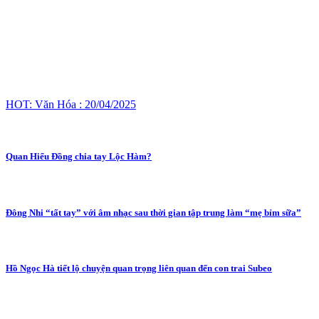
HOT: Văn Hóa : 20/04/2025
Quan Hiểu Đồng chia tay Lộc Hàm?
Đông Nhi “tất tay” với âm nhạc sau thời gian tập trung làm “mẹ bỉm sữa”
Hồ Ngọc Hà tiết lộ chuyện quan trọng liên quan đến con trai Subeo