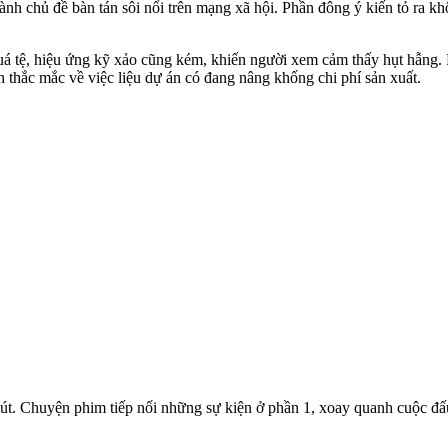
thành chủ đề bàn tán sôi nổi trên mạng xã hội. Phần đông ý kiến tỏ ra kh
 tệ, hiệu ứng kỹ xảo cũng kém, khiến người xem cảm thấy hụt hẫng. Mặt
n thắc mắc về việc liệu dự án có đang nâng khống chi phí sản xuất.
phút. Chuyện phim tiếp nối những sự kiện ở phần 1, xoay quanh cuộc đấ