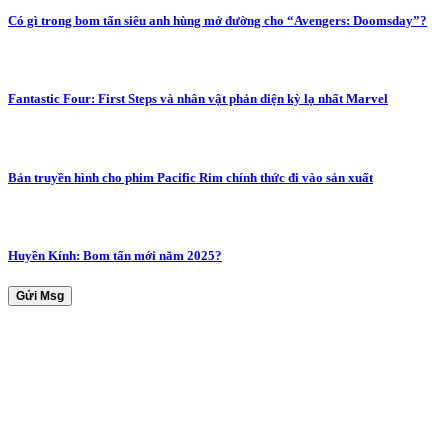
Có gì trong bom tấn siêu anh hùng mở đường cho “Avengers: Doomsday”?
Fantastic Four: First Steps và nhân vật phản diện kỳ lạ nhất Marvel
Bản truyền hình cho phim Pacific Rim chính thức đi vào sản xuất
Huyền Kính: Bom tấn mới năm 2025?
Gửi Msg