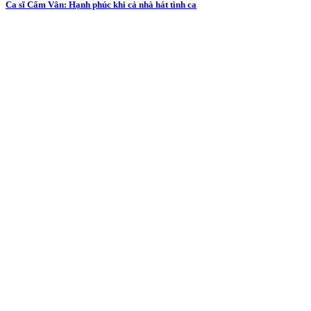
Ca sĩ Cẩm Vân: Hạnh phúc khi cả nhà hát tình ca