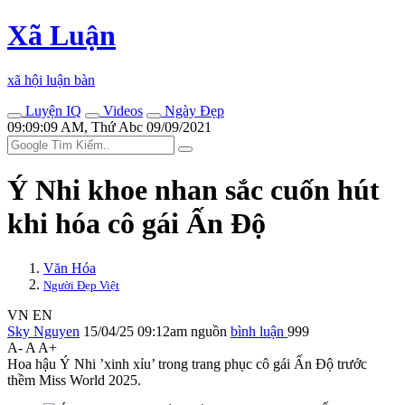
Xã Luận
xã hội luận bàn
Luyện IQ
Videos
Ngày Đẹp
09:09:09 AM, Thứ Abc 09/09/2021
Ý Nhi khoe nhan sắc cuốn hút
khi hóa cô gái Ấn Độ
Văn Hóa
Người Đẹp Việt
VN
EN
Sky Nguyen
15/04/25 09:12am
nguồn
bình luận
999
A-
A
A+
Hoa hậu Ý Nhi ’xinh xỉu’ trong trang phục cô gái Ấn Độ trước
thềm Miss World 2025.