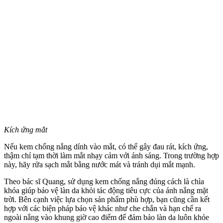
Kích ứng mắt
Nếu kem chống nắng dính vào mắt, có thể gây đau rát, kích ứng,
thậm chí tạm thời làm mắt nhạ‌y cả‌m với ánh sáng. Trong trường hợp
này, hãy rửa sạch mắt bằng nước mát và tránh dụi mắt mạnh.
Theo bác sĩ Quang, sử dụng kem chống nắng đúng cách là chìa
khóa giúp bảo vệ làn da khỏi tác động tiêu cực của ánh nắng mặt
trời. Bên cạnh việc lựa chọn sản phẩm phù hợp, bạn cũng cần kết
hợp với các biện pháp bảo vệ khác như che chắn và hạn chế ra
ngoài nắng vào khung giờ cao điểm để đảm bảo làn da luôn khỏe