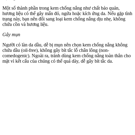
Một số thành phần trong kem chống nắng như chất bảo quản,
hương liệu có thể gây mẩn đỏ, ngứa hoặc kích ứng da. Nếu gặp tình
trạng này, bạn nên đổi sang loại kem chống nắng dịu nhẹ, không
chứa cồn và hương liệu.
Gây mụn
Người có làn da dầu, dễ bị mụn nên chọn kem chống nắng không
chứa dầu (oil-free), không gây bít tắc lỗ chân lông (non-
comedogenic). Ngoài ra, tránh dùng kem chống nắng toàn thân cho
mặt vì kết cấu của chúng có thể quá dày, dễ gây bít tắc da.