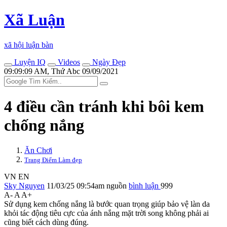
Xã Luận
xã hội luận bàn
Luyện IQ
Videos
Ngày Đẹp
09:09:09 AM, Thứ Abc 09/09/2021
4 điều cần tránh khi bôi kem
chống nắng
Ăn Chơi
Trang Điểm Làm đẹp
VN
EN
Sky Nguyen
11/03/25 09:54am
nguồn
bình luận
999
A-
A
A+
Sử dụng kem chống nắng là bước quan trọng giúp bảo vệ làn da
khỏi tác động tiêu cực của ánh nắng mặt trời song không phải ai
cũng biết cách dùng đúng.