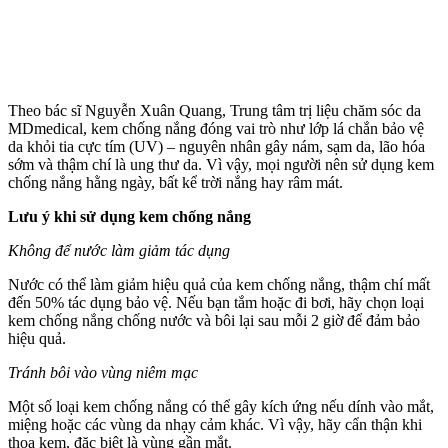
Theo bác sĩ Nguyễn Xuân Quang, Trung tâm trị liệu chăm sóc da
MDmedical, kem chống nắng đóng vai trò như lớp lá chắn bảo vệ
da khỏi tia cực tím (UV) – nguyên nhân gây nám, sạm da, lão hóa
sớm và thậm chí là ung thư da. Vì vậy, mọi người nên sử dụng kem
chống nắng hằng ngày, bất kể trời nắng hay râm mát.
Lưu ý khi sử dụng kem chống nắng
Không để nước làm giảm tác dụng
Nước có thể làm giảm hiệu quả của kem chống nắng, thậm chí mất
đến 50% tác dụng bảo vệ. Nếu bạn tắm hoặc đi bơi, hãy chọn loại
kem chống nắng chống nước và bôi lại sau mỗi 2 giờ để đảm bảo
hiệu quả.
Tránh bôi vào vùng niêm mạc
Một số loại kem chống nắng có thể gây kích ứng nếu dính vào mắt,
miệng hoặc các vùng da nhạ‌y cả‌m khác. Vì vậy, hãy cẩn thận khi
thoa kem, đặc biệt là vùng gần mắt.