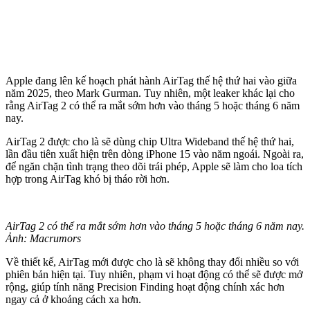
Apple đang lên kế hoạch phát hành AirTag thế hệ thứ hai vào giữa
năm 2025, theo Mark Gurman. Tuy nhiên, một leaker khác lại cho
rằng AirTag 2 có thể ra mắt sớm hơn vào tháng 5 hoặc tháng 6 năm
nay.
AirTag 2 được cho là sẽ dùng chip Ultra Wideband thế hệ thứ hai,
lần đầu tiên xuất hiện trên dòng iPhone 15 vào năm ngoái. Ngoài ra,
để ngăn chặn tình trạng theo dõi trái phép, Apple sẽ làm cho loa tích
hợp trong AirTag khó bị tháo rời hơn.
AirTag 2 có thể ra mắt sớm hơn vào tháng 5 hoặc tháng 6 năm nay.
Ảnh: Macrumors
Về thiết kế, AirTag mới được cho là sẽ không thay đổi nhiều so với
phiên bản hiện tại. Tuy nhiên, phạm vi hoạt động có thể sẽ được mở
rộng, giúp tính năng Precision Finding hoạt động chính xác hơn
ngay cả ở khoảng cách xa hơn.