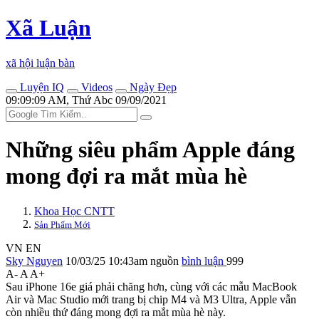
Xã Luận
xã hội luận bàn
Luyện IQ
Videos
Ngày Đẹp
09:09:09 AM, Thứ Abc 09/09/2021
Những siêu phẩm Apple đáng
mong đợi ra mắt mùa hè
Khoa Học CNTT
Sản Phẩm Mới
VN
EN
Sky Nguyen
10/03/25 10:43am
nguồn
bình luận
999
A-
A
A+
Sau iPhone 16e giá phải chăng hơn, cùng với các mẫu MacBook
Air và Mac Studio mới trang bị chip M4 và M3 Ultra, Apple vẫn
còn nhiều thứ đáng mong đợi ra mắt mùa hè này.