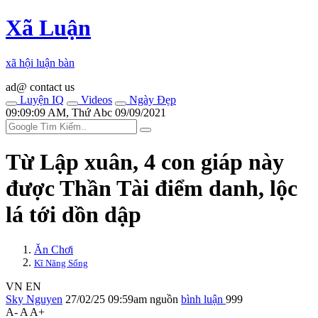
Xã Luận
xã hội luận bàn
ad@ contact us
Luyện IQ
Videos
Ngày Đẹp
09:09:09 AM, Thứ Abc 09/09/2021
Từ Lập xuân, 4 con giáp này
được Thần Tài điểm danh, lộc
lá tới dồn dập
Ăn Chơi
Kĩ Năng Sống
VN
EN
Sky Nguyen
27/02/25 09:59am
nguồn
bình luận
999
A-
A
A+