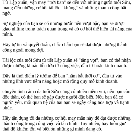
Từ Lập xuân, vận may "trời ban" sẽ đến với những người tuổi Sửu,
mang đến những cơ hội tài lộc "khủng" và những thành công bất
ngờ.
Sự nghiệp của bạn sẽ có những bước tiến vượt bậc, bạn sẽ được
giao những trọng trách quan trọng và có cơ hội thể hiện tài năng của
mình.
Hãy tự tin và quyết đoán, chắc chắn bạn sẽ đạt được những thành
công ngoài mong đợi.
Tài lộc của tuổi Sửu từ tiết Lập xuân sẽ "tăng vọt", bạn có thể nhận
được những khoản tiền lớn từ công việc, đầu tư hoặc kinh doanh.
Đây là thời điểm lý tưởng để bạn "nắm bắt thời cơ", đầu tư vào
những lĩnh vực tiềm năng hoặc mở rộng quy mô kinh doanh.
chu‌yện tìn‌h cảm của tuổi Sửu cũng có nhiều niềm vui, nếu bạn còn
độc thân, có thể bạn sẽ gặp được người đặc biệt. Nếu bạn đã có
người yêu, mối quan hệ của hai bạn sẽ ngày càng hòa hợp và hạnh
phúc.
Hãy tận dụng tối đa những cơ hội may mắn này để đạt được những
thành công trong công việc và tài chính. Tuy nhiên, hãy luôn giữ
thái độ khiêm tốn và biết ơn những gì mình đang có.